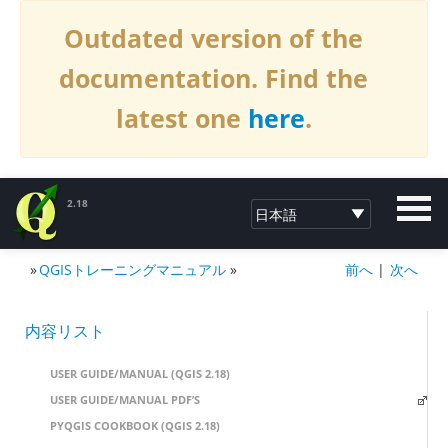
Outdated version of the
documentation. Find the
latest one
here
.
2.18
»
QGISトレーニングマニュアル
»
前へ
|
次へ
QGISへの寄付2.18
内容リスト
USER GUIDE/MANUAL (QGIS 2.18)
USER GUIDE/MANUAL PDF’S
PYQGIS COOKBOOK (QGIS 2.18)