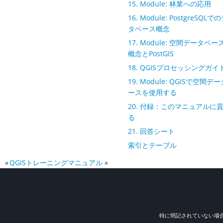
15. Module: 林業への応用
16. Module: PostgreSQLで
タベース概念
17. Module: 空間データベー
概念とPostGIS
18. QGISプロセッシングガイ
19. Module: QGISで空間デ
ースを使用する
20. 付録：このマニュアルに
る
21. 回答シート
索引とテーブル
»
QGISトレーニングマニュアル
»
特に明記されていない場