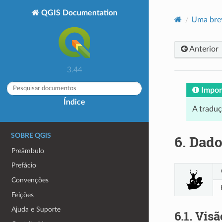
QGIS Documentation
Uma brev
Anterior
3.44
Impor
Índice
A tradu
SOBRE QGIS
6.
Dado
Preâmbulo
Prefácio
Convenções
Feições
Ajuda e Suporte
6.1.
Visã