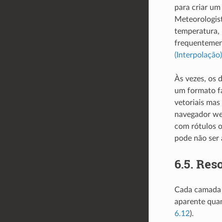
para criar um
Meteorologist
temperatura, 
frequentement
(Interpolação)
Às vezes, os 
um formato fá
vetoriais mas
navegador web
com rótulos o
pode não ser 
6.5.
Reso
Cada camada r
aparente qua
6.12
).