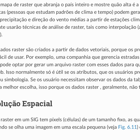
 mapa de raster que abranja o país inteiro e mostre quão alta é a
as (pessoas que estudam padrões de clima e tempo) podem gera
precipitação e direção do vento médias a partir de estações clim
e usarão técnicas de análise de raster, tais como interpolação
).
dados raster são criados a partir de dados vetoriais, porque os 
cil de usar. Por exemplo, uma companhia que gerencia estradas 
 pode optar por gerar um arquivo raster com esses dados para q
. Isso normalmente só é útil se os atributos, que os usuários p
u simbologia. Se os usuário necessitam observar os dados da tab
a melhor escolha, isso porque os dados raster , geralmente, não 
lução Espacial
aster em um SIG tem píxels (células) de um tamanho fixo, as quai
ndo se olha uma imagem em uma escala pequena (veja
Fig. 6.11
)