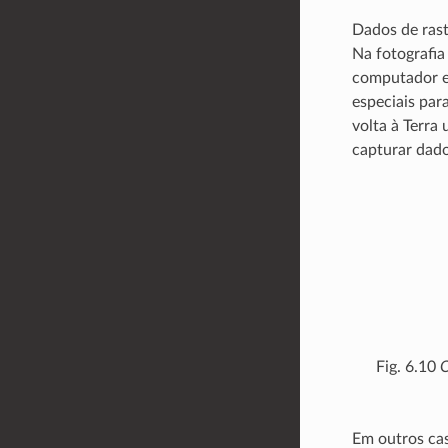
Dados de rast
Na fotografia
computador e 
especiais par
volta à Terra
capturar dad
Fig. 6.10
O
Em outros cas