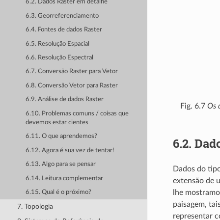
6.2. Dados Raster em detalhe
6.3. Georreferenciamento
6.4. Fontes de dados Raster
6.5. Resolução Espacial
6.6. Resolução Espectral
6.7. Conversão Raster para Vetor
6.8. Conversão Vetor para Raster
6.9. Análise de dados Raster
Fig. 6.7
Os d
6.10. Problemas comuns / coisas que
devemos estar cientes
6.11. O que aprendemos?
6.2.
Dado
6.12. Agora é sua vez de tentar!
6.13. Algo para se pensar
Dados do tip
6.14. Leitura complementar
extensão de u
lhe mostram
6.15. Qual é o próximo?
paisagem, tai
7. Topologia
representar c