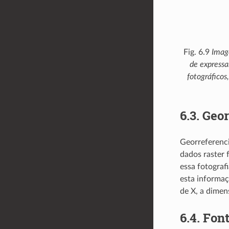
Fig. 6.9
Image
de expressa
fotográfico
6.3.
Geor
Georreferenci
dados raster 
essa fotograf
esta informaç
de X, a dimens
6.4.
Font