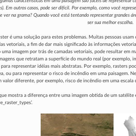
gumas características em uma paisagem são fáceis de representar co
as). Em outros casos, pode ser difícil. Por exemplo, como você repre
e ver na grama? Quando você está tentando representar grandes áre
ser sua melhor escolha.
aster é uma solução para estes problemas. Muitas pessoas usa
as vetoriais, a fim de dar mais significado às informações veto
 uma imagem por trás de camadas vetoriais, pode resultar em ma
magens que retratam a superfície do mundo real (por exemplo, im
ara representar idéias mais abstratas. Por exemplo, rasters po
a, ou para representar o risco de incêndio em uma paisagem. Nes
 valor diferente, por exemplo, risco de incêndio em uma escala 
e mostra a diferença entre uma imagem obtida de um satélite e
re_raster_types’.