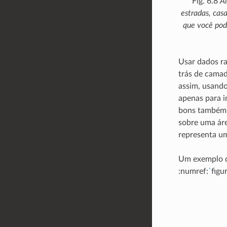
Fig. 6.8
Al
estradas, cas
que você pod
Usar dados r
trás de camad
assim, usando
apenas para i
bons também p
sobre uma áre
representa um
Um exemplo qu
:numref:
`
figu