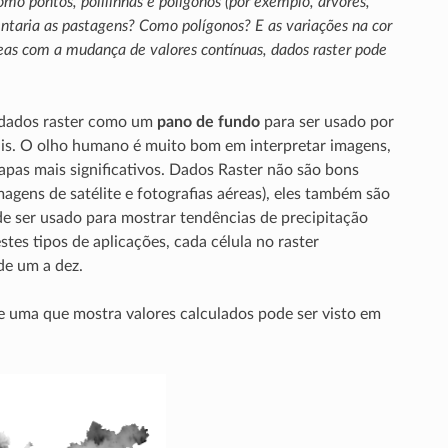
mo pontos, polilinhas e polígonos (por exemplo, árvores,
sentaria as pastagens? Como polígonos? E as variações na cor
as com a mudança de valores contínuas, dados raster pode
m dados raster como um
pano de fundo
para ser usado por
riais. O olho humano é muito bom em interpretar imagens,
pas mais significativos. Dados Raster não são bons
agens de satélite e fotografias aéreas), eles também são
de ser usado para mostrar tendências de precipitação
tes tipos de aplicações, cada célula no raster
de um a dez.
 uma que mostra valores calculados pode ser visto em