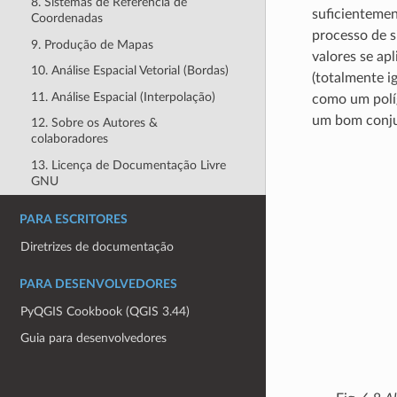
8. Sistemas de Referência de
suficientemen
Coordenadas
processo de s
9. Produção de Mapas
valores se ap
10. Análise Espacial Vetorial (Bordas)
(totalmente i
11. Análise Espacial (Interpolação)
como um polí
um bom conjun
12. Sobre os Autores &
colaboradores
13. Licença de Documentação Livre
GNU
PARA ESCRITORES
Diretrizes de documentação
PARA DESENVOLVEDORES
PyQGIS Cookbook (QGIS 3.44)
Guia para desenvolvedores