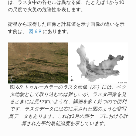
は、ラスタ中の各セルは異なる値、たとえば 1から10
の尺度で火災の危険性を表します。
衛星から取得した画像と計算値を示す画像の違いを示
す例は、
図 6.9
にあります。
図 6.9
トゥルーカラーのラスタ画像（左）には、ベク
タ地物として取り込むのは難しいが、ラスタ画像を見
るときには見やすいような、詳細を多く持つので便利
です。ラスタデータには右に示された図のような非写
真データもあります。これは3月の西ケープにおける計
算された平均最低温度を示しています。