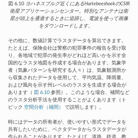
図 6.10
ヨハネスブルグ近くにあるHartebeeshoekのCSIR
衛星アプリケーションセンター。特別なアンテナは衛
星が頭上を通過するときに追跡し、電波を使って画像
をダウンロードします。
その他に、数値計算でラスタデータを算出できます。
たとえば、保険会社は警察の犯罪事件の報告を受け取
り、各地域で犯罪の発生率がどれほど高いかを示す全
国的なラスタ地図を作成する場合があります。気象学
者（気象パターンを研究する人々）は、気象観測所か
ら収集されたデータを使用して、平均気温、降雨量、
および風向を示す州レベルのラスタを生成する場合が
あります（
図 6.10
参照）。このような場合、補間など
のラスタ分析手法を使用することがよくあります（ト
ピック
空間分析（補間）
で説明します）。
時にはデータの所有者が、使いやすい形式でデータを
共有したいために、ベクタデータからラスタデータが
作られることがあります。たとえば、道路、鉄道、教