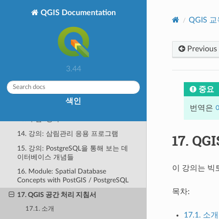
5. 강의: 벡터 데이터 생성하기
QGIS Documentation
6. 강의: 벡터 분석
QGIS 
7. 강의: 래스터
8. 강의: 분석 완성하기
Previous
9. 강의: 플러그인
3.44
10. 강의: 온라인 자원
중요
11. 강의: QGIS 서버
색인
12. 강의: GRASS
번역은
13. 수업: 평가
14. 강의: 삼림관리 응용 프로그램
17.
QG
15. 강의: PostgreSQL을 통해 보는 데
이터베이스 개념들
이 강의는 빅토르
16. Module: Spatial Database
Concepts with PostGIS / PostgreSQL
목차:
17. QGIS 공간 처리 지침서
17.1. 소개
17.1. 소개