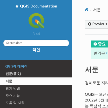
QGIS Documentation
서문
Previous
3.44
중요
색인
번역은
QGIS에 대하여
서문
전문(前文)
서문
경이로운 지리
표기 방법
QGIS는 오픈소
주요 기능
2002년 5월
도움 및 지원
는 독점적 소