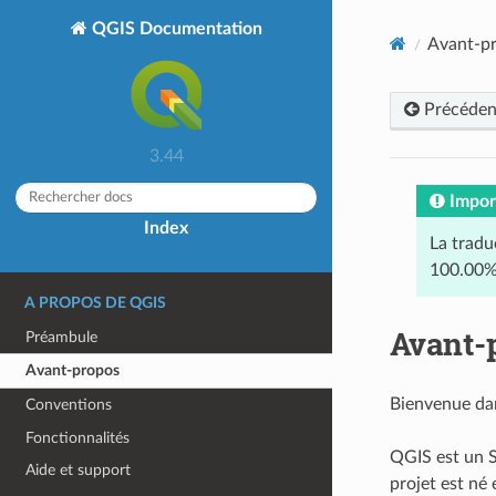
QGIS Documentation
Avant-p
Précéden
3.44
Impor
Index
La tradu
100.00%
A PROPOS DE QGIS
Avant-
Préambule
Avant-propos
Bienvenue dan
Conventions
Fonctionnalités
QGIS est un S
Aide et support
projet est né