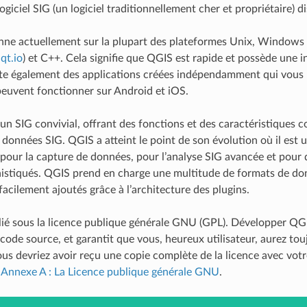
ogiciel SIG (un logiciel traditionnellement cher et propriétaire) 
ne actuellement sur la plupart des plateformes Unix, Windows 
qt.io
) et C++. Cela signifie que QGIS est rapide et possède une in
existe également des applications créées indépendamment qui vou
peuvent fonctionner sur Android et iOS.
n SIG convivial, offrant des fonctions et des caractéristiques co
 données SIG. QGIS a atteint le point de son évolution où il est u
pour la capture de données, pour l’analyse SIG avancée et pour d
istiqués. QGIS prend en charge une multitude de formats de don
acilement ajoutés grâce à l’architecture des plugins.
ié sous la licence publique générale GNU (GPL). Développer QGIS
e code source, et garantit que vous, heureux utilisateur, aurez t
ous devriez avoir reçu une copie complète de la licence avec vot
e
Annexe A : La Licence publique générale GNU
.