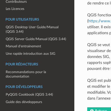
Contributeurs
de rendre ce l
Les Licences
QGIS fonction
POUR UTILISATEURS
(
https://www.
utiliser. Il 
QGIS Desktop User Guide/Manual
(QGIS 3.44)
applications 
QGIS Server Guide/Manual (QGIS 3.44)
QGIS se veut u
Manuel d'entrainement
visualiseur de
Une rapide introduction aux SIG
données SIG, 
rapports soph
POUR RÉDACTEURS
pouvant être f
Recommandations pour la
documentation
QGIS est publ
et modifier l
POUR DÉVELOPPEURS
modifiable. V
PyQGIS Cookbook (QGIS 3.44)
dans l’annex
Guide des développeurs
Astuce