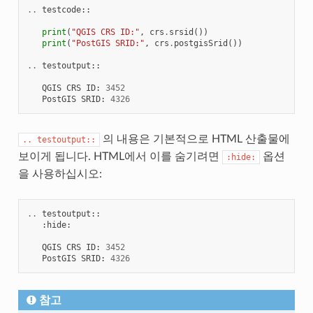
..
testcode
::
print
(
"QGIS CRS ID:"
,
crs
.
srsid
())
print
(
"PostGIS SRID:"
,
crs
.
postgisSrid
())
..
testoutput
::
QGIS
CRS
ID
:
3452
PostGIS
SRID
:
4326
의 내용은 기본적으로 HTML 산출물에
..
testoutput::
보이게 됩니다. HTML에서 이를 숨기려면
옵션
:hide:
을 사용하십시오:
..
testoutput
::
:
hide
:
QGIS
CRS
ID
:
3452
PostGIS
SRID
:
4326
참고