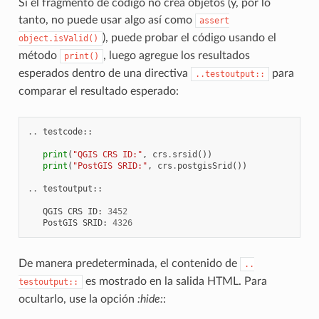
Si el fragmento de código no crea objetos (y, por lo
tanto, no puede usar algo así como
assert
), puede probar el código usando el
object.isValid()
método
, luego agregue los resultados
print()
esperados dentro de una directiva
para
..testoutput::
comparar el resultado esperado:
..
testcode
::
print
(
"QGIS CRS ID:"
,
crs
.
srsid
())
print
(
"PostGIS SRID:"
,
crs
.
postgisSrid
())
..
testoutput
::
QGIS
CRS
ID
:
3452
PostGIS
SRID
:
4326
De manera predeterminada, el contenido de
..
es mostrado en la salida HTML. Para
testoutput::
ocultarlo, use la opción
:hide:
: