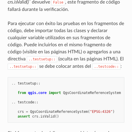
crs.isValid()`
devuelve
, este fragmento de código
False
fallará durante la verificación.
Para ejecutar con éxito las pruebas en los fragmentos de
código, debe importar todas las clases y declarar
cualquier variable utilizados en sus fragmentos de
código. Puede incluirlos en el mismo fragmento de
código (visible en las páginas HTML) o agregarlos a una
directiva
(oculta en las páginas HTML). El
..testsetup::
se debe colocar antes del
:
..testsetup::
..testcode::
..
testsetup
::
from
qgis.core
import
QgsCoordinateReferenceSystem
..
testcode
::
crs
=
QgsCoordinateReferenceSystem
(
"EPSG:4326"
)
assert
crs
.
isValid
()