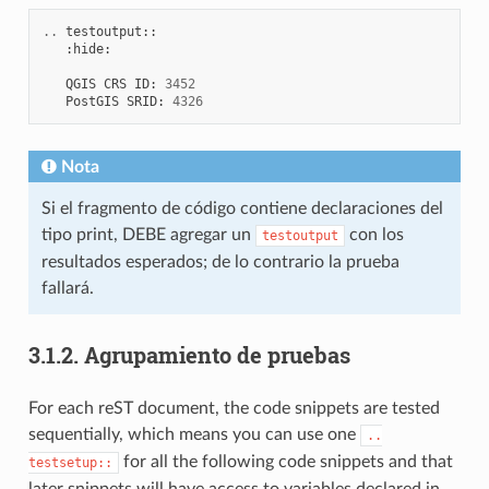
..
testoutput
::
:
hide
:
QGIS
CRS
ID
:
3452
PostGIS
SRID
:
4326
Nota
Si el fragmento de código contiene declaraciones del
tipo print, DEBE agregar un
con los
testoutput
resultados esperados; de lo contrario la prueba
fallará.
3.1.2.
Agrupamiento de pruebas
For each reST document, the code snippets are tested
sequentially, which means you can use one
..
for all the following code snippets and that
testsetup::
later snippets will have access to variables declared in