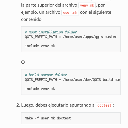
la parte superior del archivo
, por
venv.mk
ejemplo, un archivo
con el siguiente
user.mk
contenido:
# Root installation folder
QGIS_PREFIX_PATH
=
/
home
/
user
/
apps
/
qgis
-
master
include
venv
.
mk
O
# build output folder
QGIS_PREFIX_PATH
=
/
home
/
user
/
dev
/
QGIS
-
build
-
master
include
venv
.
mk
Luego, debes ejecutarlo apuntando a
:
doctest
make
-
f
user
.
mk
doctest