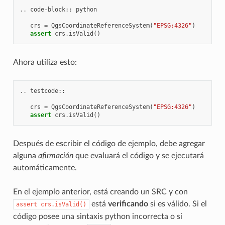
..
code
-
block
::
python
crs
=
QgsCoordinateReferenceSystem
(
"EPSG:4326"
)
assert
crs
.
isValid
()
Ahora utiliza esto:
..
testcode
::
crs
=
QgsCoordinateReferenceSystem
(
"EPSG:4326"
)
assert
crs
.
isValid
()
Después de escribir el código de ejemplo, debe agregar
alguna
afirmación
que evaluará el código y se ejecutará
automáticamente.
En el ejemplo anterior, está creando un SRC y con
está
verificando
si es válido. Si el
assert
crs.isValid()
código posee una sintaxis python incorrecta o si