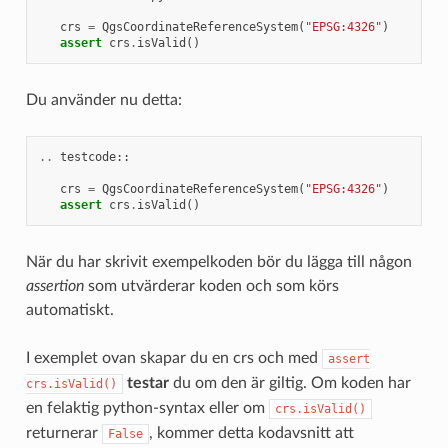
crs
=
QgsCoordinateReferenceSystem
(
"EPSG:4326"
)
assert
crs
.
isValid
()
Du använder nu detta:
..
testcode
::
crs
=
QgsCoordinateReferenceSystem
(
"EPSG:4326"
)
assert
crs
.
isValid
()
När du har skrivit exempelkoden bör du lägga till någon
assertion
som utvärderar koden och som körs
automatiskt.
I exemplet ovan skapar du en crs och med
assert
testar
du om den är giltig. Om koden har
crs.isValid()
en felaktig python-syntax eller om
crs.isValid()
returnerar
, kommer detta kodavsnitt att
False