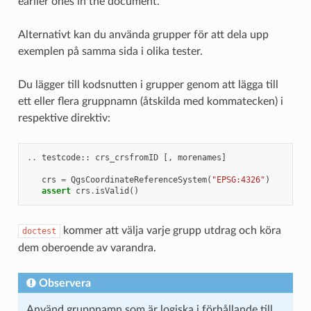
earlier ones in the document.
Alternativt kan du använda grupper för att dela upp
exemplen på samma sida i olika tester.
Du lägger till kodsnutten i grupper genom att lägga till
ett eller flera gruppnamn (åtskilda med kommatecken) i
respektive direktiv:
..
testcode
::
crs_crsfromID
[,
morenames
]
crs
=
QgsCoordinateReferenceSystem
(
"EPSG:4326"
)
assert
crs
.
isValid
()
kommer att välja varje grupp utdrag och köra
doctest
dem oberoende av varandra.
Observera
Använd gruppnamn som är logiska i förhållande till