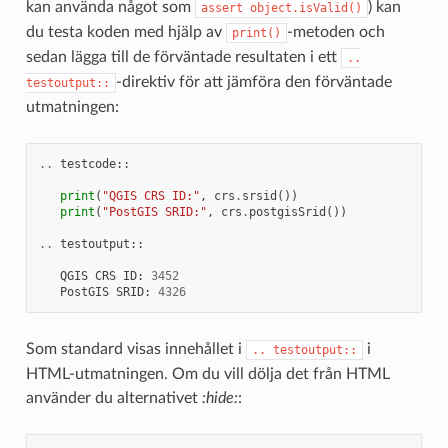
kan använda något som
) kan
assert
object.isValid()
du testa koden med hjälp av
-metoden och
print()
sedan lägga till de förväntade resultaten i ett
..
-direktiv för att jämföra den förväntade
testoutput::
utmatningen:
..
testcode
::
print
(
"QGIS CRS ID:"
,
crs
.
srsid
())
print
(
"PostGIS SRID:"
,
crs
.
postgisSrid
())
..
testoutput
::
QGIS
CRS
ID
:
3452
PostGIS
SRID
:
4326
Som standard visas innehållet i
i
..
testoutput::
HTML-utmatningen. Om du vill dölja det från HTML
använder du alternativet
:hide:
: