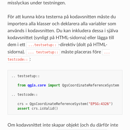
misslyckas under testningen.
För att kunna köra testerna på kodavsnitten måste du
importera alla klasser och deklarera alla variabler som
används i kodavsnitten. Du kan inkludera dessa i själva
kodavsnittet (synligt på HTML-sidorna) eller lägga till
dem i ett
-direktiv (dolt på HTML-
...testsetup::
sidorna).
måste placeras före
...
testsetup::
...
:
testcode::
..
testsetup
::
from
qgis.core
import
QgsCoordinateReferenceSystem
..
testcode
::
crs
=
QgsCoordinateReferenceSystem
(
"EPSG:4326"
)
assert
crs
.
isValid
()
Om kodavsnittet inte skapar objekt (och du därför inte