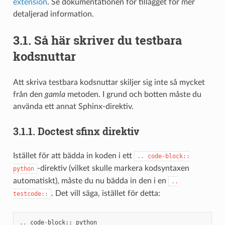
extension
. Se dokumentationen för tillägget för mer
detaljerad information.
3.1.
Så här skriver du testbara
kodsnuttar
Att skriva testbara kodsnuttar skiljer sig inte så mycket
från den
gamla
metoden. I grund och botten måste du
använda ett annat Sphinx-direktiv.
3.1.1.
Doctest sfinx direktiv
Istället för att bädda in koden i ett
..
code-block::
-direktiv (vilket skulle markera kodsyntaxen
python
automatiskt), måste du nu bädda in den i en
..
. Det vill säga, istället för detta:
testcode::
..
code
-
block
::
python