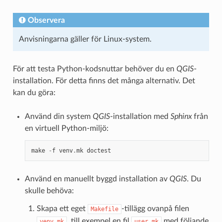
Observera
Anvisningarna gäller för Linux-system.
För att testa Python-kodsnuttar behöver du en
QGIS
-
installation. För detta finns det många alternativ. Det
kan du göra:
Använd din system
QGIS
-installation med
Sphinx
från
en virtuell Python-miljö:
make
-
f
venv
.
mk
doctest
Använd en manuellt byggd installation av
QGIS
. Du
skulle behöva:
Skapa ett eget
-tillägg ovanpå filen
Makefile
, till exempel en fil
med följande
venv.mk
user.mk