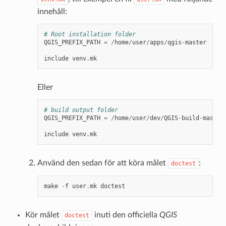
innehåll:
# Root installation folder
QGIS_PREFIX_PATH
=
/
home
/
user
/
apps
/
qgis
-
master
include
venv
.
mk
Eller
# build output folder
QGIS_PREFIX_PATH
=
/
home
/
user
/
dev
/
QGIS
-
build
-
master
include
venv
.
mk
Använd den sedan för att köra målet
:
doctest
make
-
f
user
.
mk
doctest
Kör målet
inuti den officiella
QGIS
doctest