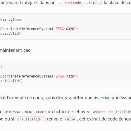
intenant l’intégrer dans un
. C’est à la place de c
..
testcode::
ck
::
python
sCoordinateReferenceSystem
(
"EPSG:4326"
)
rs
.
isValid
()
 maintenant ceci
::
sCoordinateReferenceSystem
(
"EPSG:4326"
)
rs
.
isValid
()
crit l’exemple de code, vous devez ajouter une
assertion
qui évalu
e ci-dessus, vous créez un fichier crs et avec
assert
crs.isValid
on ou si
renvoie
, cet extrait de code échou
crs.isValid()
False