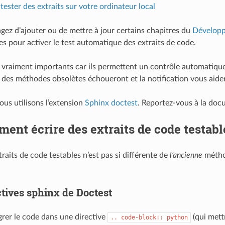
ster des extraits sur votre ordinateur local
agez d’ajouter ou de mettre à jour certains chapitres du
Développ
es pour activer le test automatique des extraits de code.
t vraiment importants car ils permettent un contrôle automatique
t des méthodes obsolètes échoueront et la notification vous aide
ous utilisons l’extension
Sphinx doctest
. Reportez-vous à la doc
ent écrire des extraits de code testabl
xtraits de code testables n’est pas si différente de
l’ancienne
méthod
ctives sphinx de Doctest
égrer le code dans une directive
(qui mett
..
code-block::
python