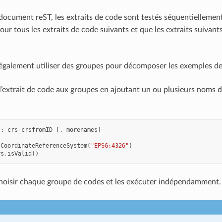
ocument reST, les extraits de code sont testés séquentiellement,
our tous les extraits de code suivants et que les extraits suivant
galement utiliser des groupes pour décomposer les exemples de 
l’extrait de code aux groupes en ajoutant un ou plusieurs noms de
::
crs_crsfromID
[,
morenames
]
sCoordinateReferenceSystem
(
"EPSG:4326"
)
rs
.
isValid
()
hoisir chaque groupe de codes et les exécuter indépendamment.