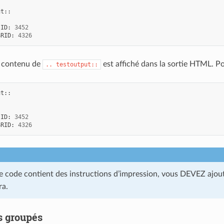
ut
::
ID
:
3452
SRID
:
4326
e contenu de
est affiché dans la sortie HTML. Po
..
testoutput::
ut
::
ID
:
3452
SRID
:
4326
 de code contient des instructions d’impression, vous DEVEZ ajo
ra.
s groupés