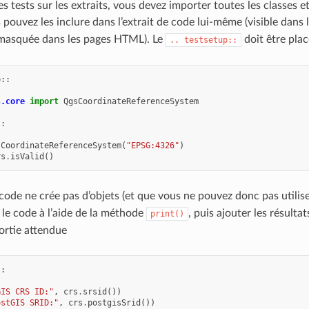
es tests sur les extraits, vous devez importer toutes les classes et
 pouvez les inclure dans l’extrait de code lui-même (visible dans
masquée dans les pages HTML). Le
doit être plac
..
testsetup::
p
::
s.core
import
QgsCoordinateReferenceSystem
::
sCoordinateReferenceSystem
(
"EPSG:4326"
)
rs
.
isValid
()
de code ne crée pas d’objets (et que vous ne pouvez donc pas uti
 le code à l’aide de la méthode
, puis ajouter les résult
print()
ortie attendue
::
GIS CRS ID:"
,
crs
.
srsid
())
ostGIS SRID:"
,
crs
.
postgisSrid
())