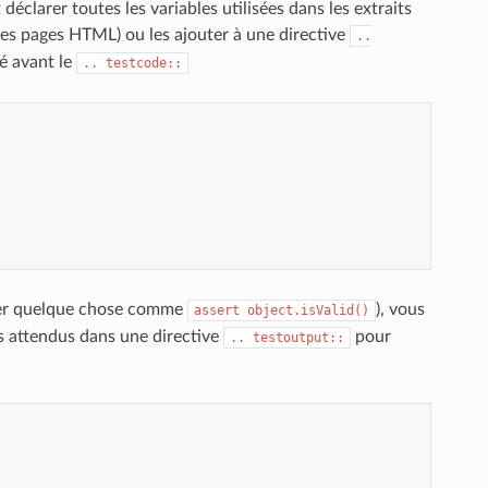
 déclarer toutes les variables utilisées dans les extraits
 les pages HTML) ou les ajouter à une directive
..
é avant le
..
testcode::
liser quelque chose comme
), vous
assert
object.isValid()
ats attendus dans une directive
pour
..
testoutput::