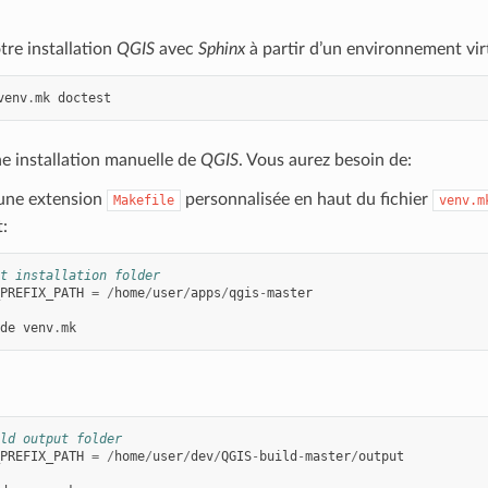
otre installation
QGIS
avec
Sphinx
à partir d’un environnement vir
venv
.
mk
doctest
ne installation manuelle de
QGIS
. Vous aurez besoin de:
une extension
personnalisée en haut du fichier
Makefile
venv.m
:
t installation folder
PREFIX_PATH
=
/
home
/
user
/
apps
/
qgis
-
master
de
venv
.
mk
ld output folder
PREFIX_PATH
=
/
home
/
user
/
dev
/
QGIS
-
build
-
master
/
output