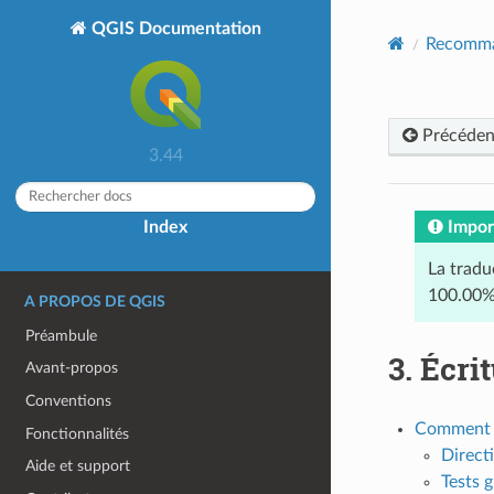
QGIS Documentation
Recomma
Précéden
3.44
Impor
Index
La tradu
100.00%
A PROPOS DE QGIS
Préambule
3.
Écrit
Avant-propos
Conventions
Comment éc
Fonctionnalités
Direct
Aide et support
Tests 