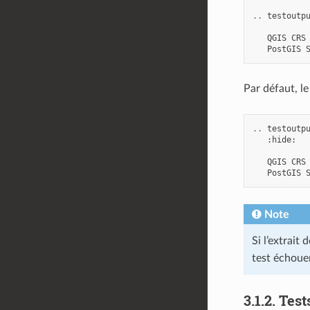
..
testoutp
QGIS
CRS
PostGIS
Par défaut, l
..
testoutp
:
hide
:
QGIS
CRS
PostGIS
Note
Si l’extrait
test échoue
3.1.2.
Test