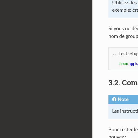
Utilisez de
exemple: crs
Si vous ne dé
nom de groupe,
..
testsetu
from
qgi
3.2.
Comm
Note
Les instruct
Pour tester l
pouvez :