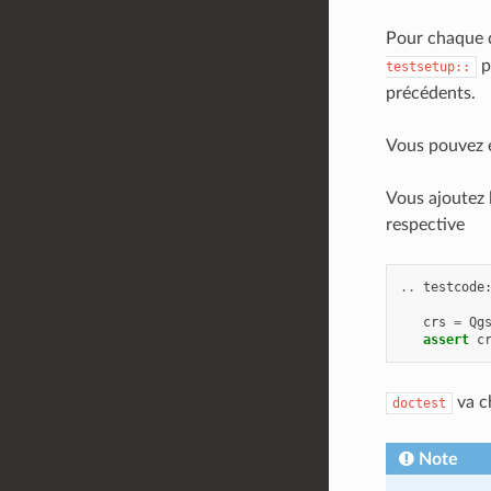
Pour chaque d
p
testsetup::
précédents.
Vous pouvez é
Vous ajoutez 
respective
..
testcode
crs
=
Qg
assert
c
va c
doctest
Note