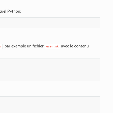
tuel Python:
, par exemple un fichier
avec le contenu
k
user.mk