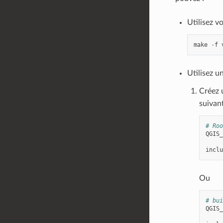
Utilisez v
make
-
f
Utilisez u
Créez 
suivant
# Roo
QGIS_
inclu
Ou
# bui
QGIS_