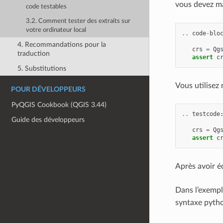
vous devez ma
code testables
3.2. Comment tester des extraits sur
votre ordinateur local
..
code
-
blo
4. Recommandations pour la
crs
=
Qg
traduction
assert
c
5. Substitutions
Vous utilisez
POUR DÉVELOPPEURS
PyQGIS Cookbook (QGIS 3.44)
..
testcode
Guide des développeurs
crs
=
Qg
assert
c
Après avoir é
Dans l’exempl
syntaxe pyth