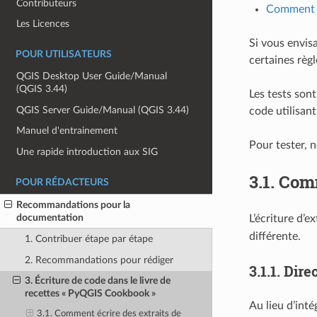
Contributeurs
Comment te
Les Licences
Si vous envis
POUR UTILISATEURS
certaines règl
QGIS Desktop User Guide/Manual
(QGIS 3.44)
Les tests son
QGIS Server Guide/Manual (QGIS 3.44)
code utilisan
Manuel d'entrainement
Pour tester, n
Une rapide introduction aux SIG
3.1.
Comm
POUR RÉDACTEURS
Recommandations pour la
documentation
L’écriture d’e
différente.
1. Contribuer étape par étape
2. Recommandations pour rédiger
3.1.1.
Dire
3. Écriture de code dans le livre de
recettes « PyQGIS Cookbook »
Au lieu d’int
3.1. Comment écrire des extraits de