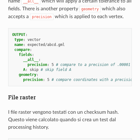
name
which will apply a certain tolerance to all
__all__
fields. There is another property
which also
geometry
accepts a
which is applied to each vertex.
precision
OUTPUT
:
type
:
vector
name
:
expected/abcd.gml
compare
:
fields
:
__all__
:
precision
:
5
# compare to a precision of .00001 on 
A
:
skip
# skip field A
geometry
:
precision
:
5
# compare coordinates with a precision o
File raster
I file raster vengono testati con un checksum hash.
Questo viene calcolato quando si crea un test dal
processing history.