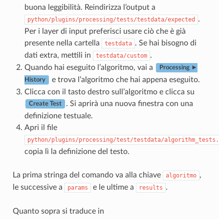
buona leggibilità. Reindirizza l’output a
.
python/plugins/processing/tests/testdata/expected
Per i layer di input preferisci usare ciò che è già
presente nella cartella
. Se hai bisogno di
testdata
dati extra, mettili in
.
testdata/custom
Quando hai eseguito l’algoritmo, vai a
Processing ►
e trova l’algoritmo che hai appena eseguito.
History
Clicca con il tasto destro sull’algoritmo e clicca su
. Si aprirà una nuova finestra con una
Create Test
definizione testuale.
Apri il file
python/plugins/processing/test/testdata/algorithm_tests.
copia lì la definizione del testo.
La prima stringa del comando va alla chiave
,
algoritmo
le successive a
e le ultime a
.
params
results
Quanto sopra si traduce in