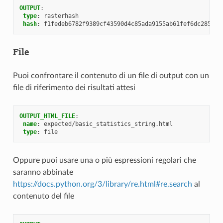
OUTPUT
:
type
:
rasterhash
hash
:
f1fedeb6782f9389cf43590d4c85ada9155ab61fef6dc285aae
File
Puoi confrontare il contenuto di un file di output con un
file di riferimento dei risultati attesi
OUTPUT_HTML_FILE
:
name
:
expected/basic_statistics_string.html
type
:
file
Oppure puoi usare una o più espressioni regolari che
saranno abbinate
https://docs.python.org/3/library/re.html#re.search
al
contenuto del file