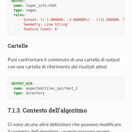
OUTPUT
:
name
:
layer_info.html
type
:
regex
rules
:
-
'Extent:
\(-1.000000,
-3.000000\)
-
\(11.000000,
5.00
-
'Geometry:
Line
String'
-
'Feature
Count:
6'
Cartelle
Puoi confrontare il contenuto di una cartella di output
con una cartella di riferimento dei risultati attesi
OUTPUT_DIR
:
name
:
expected/tiles_xyz/test_1
type
:
directory
7.1.3.
Contesto dell’algoritmo
Ci sono alcune altre definizioni che possono modificare
il contesto dell’algoritmo - queste possono essere