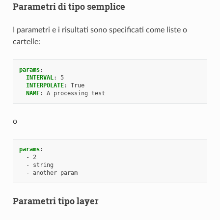
Parametri di tipo semplice
I parametri e i risultati sono specificati come liste o
cartelle:
params
:
INTERVAL
:
5
INTERPOLATE
:
True
NAME
:
A processing test
o
params
:
-
2
-
string
-
another param
Parametri tipo layer