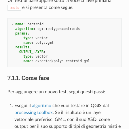
Un test di base appare sotto la voce chiave primaria
e si presenta come segue:
tests
-
name
:
centroid
algorithm
:
qgis:polygoncentroids
params
:
-
type
:
vector
name
:
polys.gml
results
:
OUTPUT_LAYER
:
type
:
vector
name
:
expected/polys_centroid.gml
7.1.1.
Come fare
Per aggiungere un nuovo test, segui questi passi:
Esegui il
algoritmo
che vuoi testare in QGIS dal
processing toolbox
. Se il risultato è un layer
vettoriale preferisci GML, con il suo XSD, come
output per il suo supporto di tipi di geometria misti e