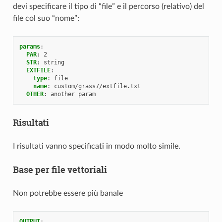
devi specificare il tipo di “file” e il percorso (relativo) del
file col suo “nome”:
params
:
PAR
:
2
STR
:
string
EXTFILE
:
type
:
file
name
:
custom/grass7/extfile.txt
OTHER
:
another param
Risultati
I risultati vanno specificati in modo molto simile.
Base per file vettoriali
Non potrebbe essere più banale
OUTPUT
: