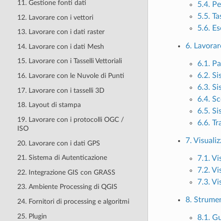
11. Gestione fonti dati
5.4. P
5.5. Ta
12. Lavorare con i vettori
5.6. E
13. Lavorare con i dati raster
6. Lavorar
14. Lavorare con i dati Mesh
15. Lavorare con i Tasselli Vettoriali
6.1. P
6.2. Si
16. Lavorare con le Nuvole di Punti
6.3. Si
17. Lavorare con i tasselli 3D
6.4. Sc
18. Layout di stampa
6.5. S
19. Lavorare con i protocolli OGC /
6.6. T
ISO
7. Visual
20. Lavorare con i dati GPS
21. Sistema di Autenticazione
7.1. V
7.2. V
22. Integrazione GIS con GRASS
7.3. Vi
23. Ambiente Processing di QGIS
8. Strumen
24. Fornitori di processing e algoritmi
25. Plugin
8.1. G