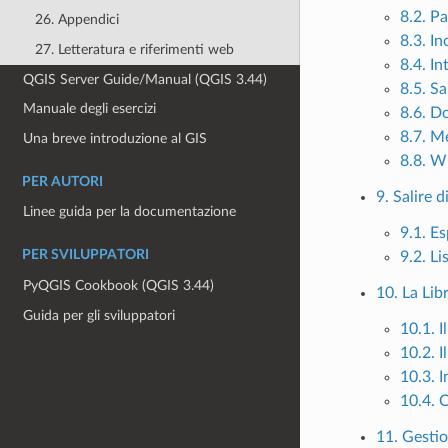
8.2. Pa
26. Appendici
8.3. In
27. Letteratura e riferimenti web
8.4. In
QGIS Server Guide/Manual (QGIS 3.44)
8.5. Sa
Manuale degli esercizi
8.6. D
8.7. Me
Una breve introduzione al GIS
8.8. W
PER AUTORI
9. Salire d
Linee guida per la documentazione
9.1. Es
PER SVILUPPATORI
9.2. Li
PyQGIS Cookbook (QGIS 3.44)
10. La Libr
Guida per gli sviluppatori
10.1. I
10.2. I
10.3. 
10.4. 
11. Gestio