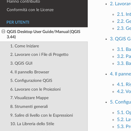
Hanno contribuito
2. Lavorar
Conformità con le Licenze
2.1. I
2.2. Ge
PER UTENTI
2.3. G
QGIS Desktop User Guide/Manual (QGIS
3.44)
3. QGIS G
1. Come Iniziare
3.1. B
2. Lavorare con i File di Progetto
3.2. Pa
3. QGIS GUI
3.3. Ba
4. Il pannello Browser
4. Il pann
5. Configurazione QGIS
4.1. R
6. Lavorare con le Proiezioni
4.2. Vo
7. Visualizzare Mappe
5. Config
8. Strumenti generali
5.1. O
9. Salire di livello con le Espressioni
5.2. La
10. La Libreria dello Stile
5.3. P