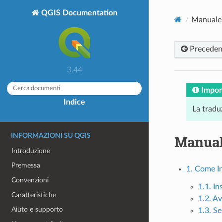
QGIS Documentation
Manuale 
Preceden
3.44
Impor
Indice
La tradu
INFORMAZIONI SU QGIS
Manual
Introduzione
Premessa
1. Come In
Convenzioni
1.1. In
Caratteristiche
1.2. A
Aiuto e supporto
1.3. Se