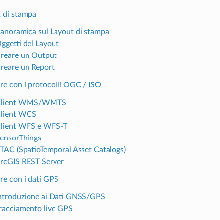
t di stampa
Panoramica sul Layout di stampa
Oggetti del Layout
Creare un Output
Creare un Report
re con i protocolli OGC / ISO
 Client WMS/WMTS
Client WCS
Client WFS e WFS-T
SensorThings
STAC (SpatioTemporal Asset Catalogs)
ArcGIS REST Server
re con i dati GPS
Introduzione ai Dati GNSS/GPS
Tracciamento live GPS