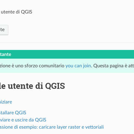
utente di QGIS
te
tante
zione è uno sforzo comunitario
you can join
. Questa pagina è at
e utente di QGIS
iziare
stallare QGIS
vviare e uscire da QGIS
ssione di esempio: caricare layer raster e vettoriali