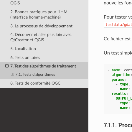
nouvelles fonc
QGIS
2. Bonnes pratiques pour l’IHM
Pour tester v
(Interface homme-machine)
testdata/gda
3. Le processus de développement
4. Découvrir et aller plus loin avec
Ce fichier est
QtCreator et QGIS
5. Localisation
Un test simple
6. Tests unitaires
7. Test des algorithmes de traitement
-
name
:
cen
algorithm
7.1. Tests d’algorithmes
params
:
8. Tests de conformité OGC
-
type
:
name
:
results
:
OUTPUT_
type
:
name
:
7.1.1.
Proc