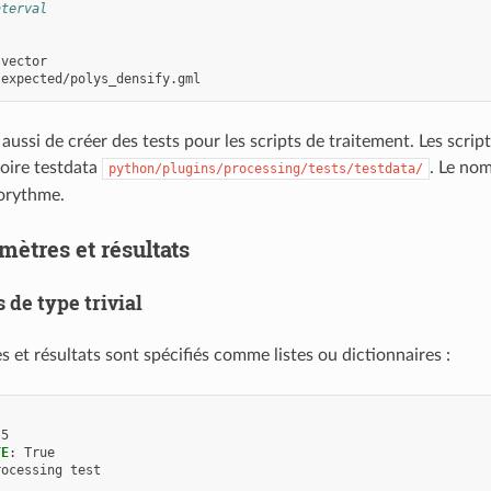
nterval
vector
expected/polys_densify.gml
e aussi de créer des tests pour les scripts de traitement. Les scrip
toire testdata
. Le no
python/plugins/processing/tests/testdata/
gorythme.
mètres et résultats
de type trivial
 et résultats sont spécifiés comme listes ou dictionnaires :
5
TE
:
True
rocessing test