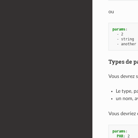
ou
params
:
-
2
-
string
-
another
Types de p
Vous devrez s
Le type, p
un nom, av
Vous devriez 
params
:
PAR
:
2