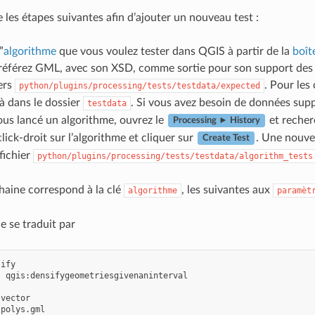
e les étapes suivantes afin d’ajouter un nouveau test :
”
algorithme
que vous voulez tester dans QGIS à partir de la
boît
référez GML, avec son XSD, comme sortie pour son support des ty
vers
. Pour les
python/plugins/processing/tests/testdata/expected
à dans le dossier
. Si vous avez besoin de données supp
testdata
us lancé un algorithme, ouvrez le
et recher
Processing ► History
click-droit sur l’algorithme et cliquer sur
. Une nouvel
Create Test
fichier
python/plugins/processing/tests/testdata/algorithm_tests
haine correspond à la clé
, les suivantes aux
algorithme
paramèt
e se traduit par
sify
:
qgis:densifygeometriesgivenaninterval
vector
polys.gml