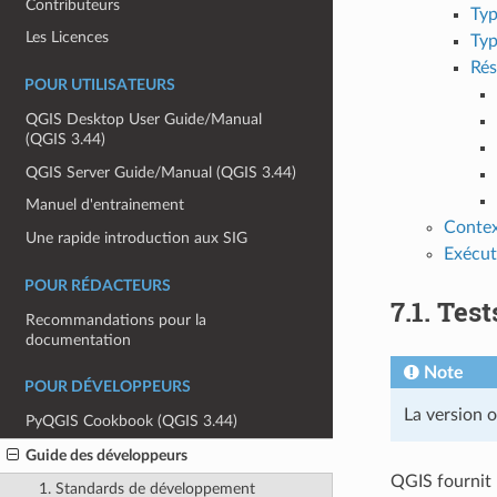
Contributeurs
Typ
Les Licences
Typ
Rés
POUR UTILISATEURS
QGIS Desktop User Guide/Manual
(QGIS 3.44)
QGIS Server Guide/Manual (QGIS 3.44)
Manuel d'entrainement
Contex
Une rapide introduction aux SIG
Exécut
POUR RÉDACTEURS
7.1.
Test
Recommandations pour la
documentation
Note
POUR DÉVELOPPEURS
La version o
PyQGIS Cookbook (QGIS 3.44)
Guide des développeurs
QGIS fournit 
1. Standards de développement