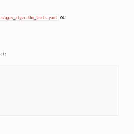
ou
ta/qgis_algorithm_tests.yaml
ci :