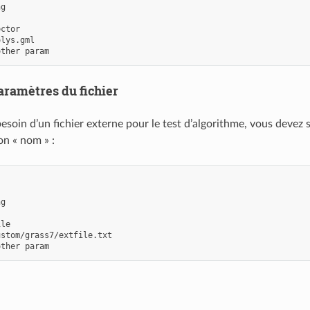
ng
ector
olys.gml
other param
aramètres du fichier
esoin d’un fichier externe pour le test d’algorithme, vous devez spéc
on « nom » :
ng
ile
ustom/grass7/extfile.txt
other param