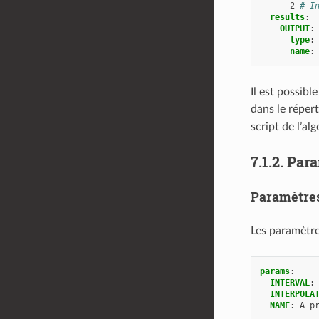
-
2
# I
results
:
OUTPUT
:
type
:
name
:
Il est possibl
dans le réper
script de l’al
7.1.2.
Para
Paramètres 
Les paramètres
params
:
INTERVAL
:
INTERPOLA
NAME
:
A p