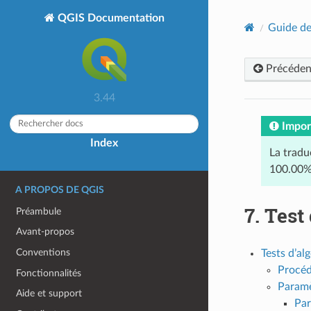
QGIS Documentation
Guide de
Précéden
3.44
Impor
Index
La tradu
100.00%
A PROPOS DE QGIS
7.
Test
Préambule
Avant-propos
Conventions
Tests d’al
Procé
Fonctionnalités
Paramè
Aide et support
Par