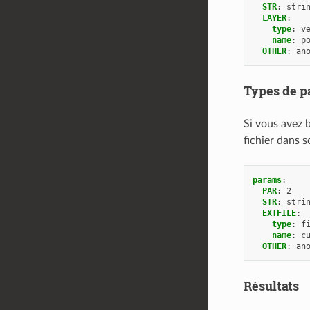
STR
:
stri
LAYER
:
type
:
v
name
:
p
OTHER
:
an
Types de p
Si vous avez b
fichier dans s
params
:
PAR
:
2
STR
:
stri
EXTFILE
:
type
:
f
name
:
c
OTHER
:
an
Résultats