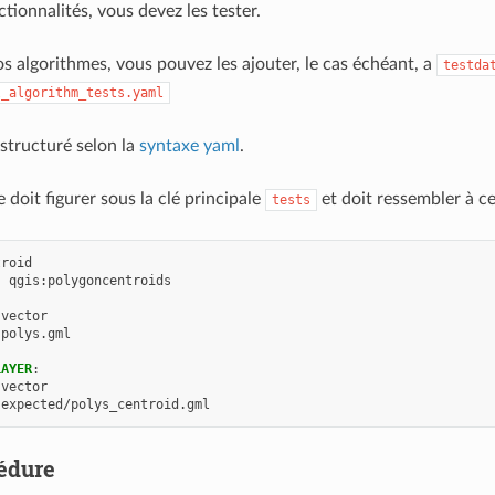
tionnalités, vous devez les tester.
os algorithmes, vous pouvez les ajouter, le cas échéant, a
testda
l_algorithm_tests.yaml
 structuré selon la
syntaxe yaml
.
 doit figurer sous la clé principale
et doit ressembler à ce
tests
troid
:
qgis:polygoncentroids
vector
polys.gml
LAYER
:
vector
expected/polys_centroid.gml
édure