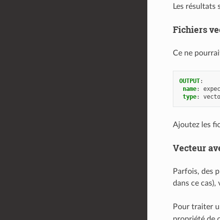
Les résultats 
Fichiers v
Ce ne pourrait
OUTPUT
:
name
:
expe
type
:
vect
Ajoutez les f
Vecteur av
Parfois, des 
dans ce cas),
Pour traiter 
propriété de 