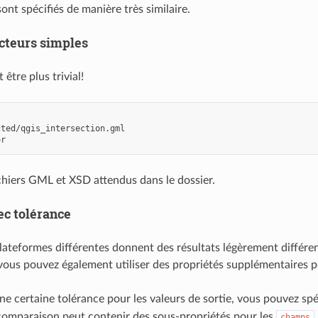
sont spécifiés de manière très similaire.
ecteurs simples
 être plus trivial!
cted/qgis_intersection.gml
or
ichiers GML et XSD attendus dans le dossier.
ec tolérance
plateformes différentes donnent des résultats légèrement différe
 vous pouvez également utiliser des propriétés supplémentaires 
une certaine tolérance pour les valeurs de sortie, vous pouvez sp
comparaison peut contenir des sous-propriétés pour les
champs