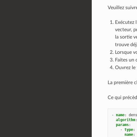
Veuillez suivr
Exécutez l
vecteur, p
la sortie 
trouve déj
Lorsque vo
Faites un 
Ouvrez le 
La première c
Ce qui précèd
-
name
:
den
algorithm
params
:
-
type
:
name
: