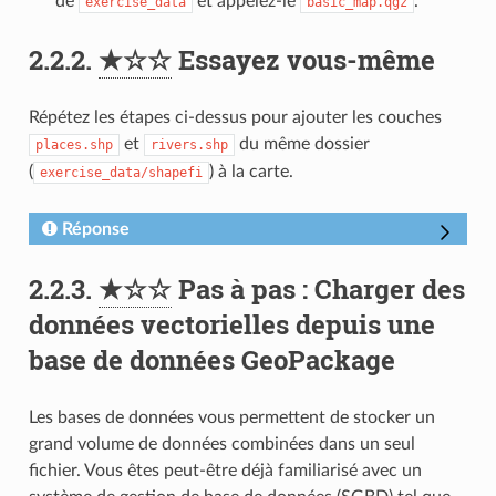
de
et appelez-le
.
exercise_data
basic_map.qgz
2.2.2.
★☆☆
Essayez vous-même
Répétez les étapes ci-dessus pour ajouter les couches
et
du même dossier
places.shp
rivers.shp
(
) à la carte.
exercise_data/shapefi
Réponse
2.2.3.
★☆☆
Pas à pas : Charger des
données vectorielles depuis une
base de données GeoPackage
Les bases de données vous permettent de stocker un
grand volume de données combinées dans un seul
fichier. Vous êtes peut-être déjà familiarisé avec un