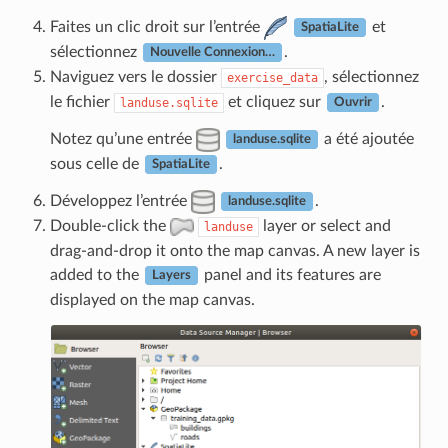
Faites un clic droit sur l’entrée
et
SpatiaLite
sélectionnez
.
Nouvelle Connexion…
Naviguez vers le dossier
, sélectionnez
exercise_data
le fichier
et cliquez sur
.
landuse.sqlite
Ouvrir
Notez qu’une entrée
a été ajoutée
landuse.sqlite
sous celle de
.
SpatiaLite
Développez l’entrée
.
landuse.sqlite
Double-click the
layer or select and
landuse
drag-and-drop it onto the map canvas. A new layer is
added to the
panel and its features are
Layers
displayed on the map canvas.