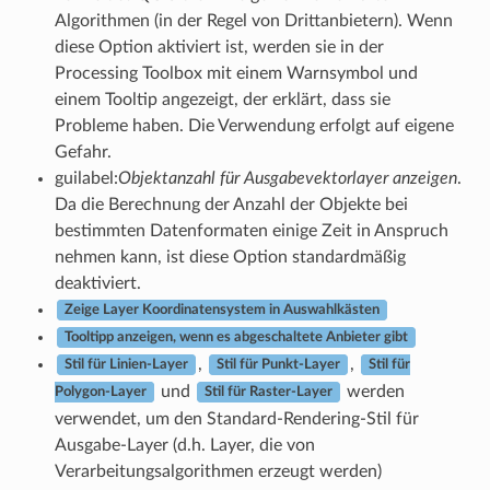
Algorithmen (in der Regel von Drittanbietern). Wenn
diese Option aktiviert ist, werden sie in der
Processing Toolbox mit einem Warnsymbol und
einem Tooltip angezeigt, der erklärt, dass sie
Probleme haben. Die Verwendung erfolgt auf eigene
Gefahr.
guilabel:
Objektanzahl für Ausgabevektorlayer anzeigen
.
Da die Berechnung der Anzahl der Objekte bei
bestimmten Datenformaten einige Zeit in Anspruch
nehmen kann, ist diese Option standardmäßig
deaktiviert.
Zeige Layer Koordinatensystem in Auswahlkästen
Tooltipp anzeigen, wenn es abgeschaltete Anbieter gibt
,
,
Stil für Linien-Layer
Stil für Punkt-Layer
Stil für
und
werden
Polygon-Layer
Stil für Raster-Layer
verwendet, um den Standard-Rendering-Stil für
Ausgabe-Layer (d.h. Layer, die von
Verarbeitungsalgorithmen erzeugt werden)