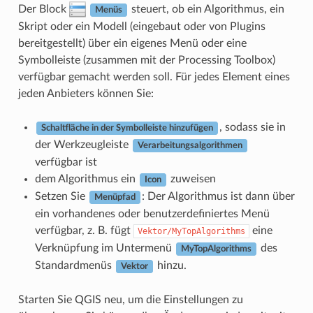
Der Block
steuert, ob ein Algorithmus, ein
Menüs
Skript oder ein Modell (eingebaut oder von Plugins
bereitgestellt) über ein eigenes Menü oder eine
Symbolleiste (zusammen mit der Processing Toolbox)
verfügbar gemacht werden soll. Für jedes Element eines
jeden Anbieters können Sie:
, sodass sie in
Schaltfläche in der Symbolleiste hinzufügen
der Werkzeugleiste
Verarbeitungsalgorithmen
verfügbar ist
dem Algorithmus ein
zuweisen
Icon
Setzen Sie
: Der Algorithmus ist dann über
Menüpfad
ein vorhandenes oder benutzerdefiniertes Menü
verfügbar, z. B. fügt
eine
Vektor/MyTopAlgorithms
Verknüpfung im Untermenü
des
MyTopAlgorithms
Standardmenüs
hinzu.
Vektor
Starten Sie QGIS neu, um die Einstellungen zu