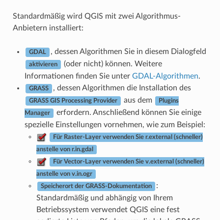
Standardmäßig wird QGIS mit zwei Algorithmus-
Anbietern installiert:
, dessen Algorithmen Sie in diesem Dialogfeld
GDAL
(oder nicht) können. Weitere
aktivieren
Informationen finden Sie unter
GDAL-Algorithmen
.
, dessen Algorithmen die Installation des
GRASS
aus dem
GRASS GIS Processing Provider
Plugins
erfordern. Anschließend können Sie einige
Manager
spezielle Einstellungen vornehmen, wie zum Beispiel:
Für Raster-Layer verwenden Sie r.external (schneller)
anstelle von r.in.gdal
Für Vector-Layer verwenden Sie v.external (schneller)
anstelle von v.in.ogr
:
Speicherort der GRASS-Dokumentation
Standardmäßig und abhängig von Ihrem
Betriebssystem verwendet QGIS eine fest