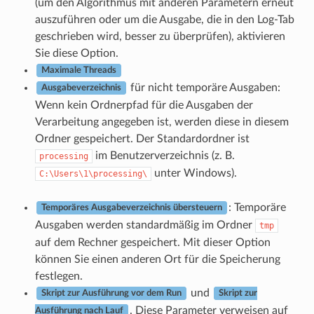
(um den Algorithmus mit anderen Parametern erneut
auszuführen oder um die Ausgabe, die in den Log-Tab
geschrieben wird, besser zu überprüfen), aktivieren
Sie diese Option.
Maximale Threads
für nicht temporäre Ausgaben:
Ausgabeverzeichnis
Wenn kein Ordnerpfad für die Ausgaben der
Verarbeitung angegeben ist, werden diese in diesem
Ordner gespeichert. Der Standardordner ist
im Benutzerverzeichnis (z. B.
processing
unter Windows).
C:\Users\1\processing\
: Temporäre
Temporäres Ausgabeverzeichnis übersteuern
Ausgaben werden standardmäßig im Ordner
tmp
auf dem Rechner gespeichert. Mit dieser Option
können Sie einen anderen Ort für die Speicherung
festlegen.
und
Skript zur Ausführung vor dem Run
Skript zur
. Diese Parameter verweisen auf
Ausführung nach Lauf