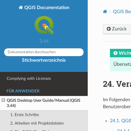
QGIS Documentation
QGIS Be
ÜBER QGIS
Einleitung
Zurück
Vorwort
3.44
Gebrauch der Dokumentation
Funktionalitäten
Wicht
Stichwortverzeichnis
Hilfe und Support
Übersetz
Mitwirkende
Complying with Licenses
24.
Ver
FÜR ANWENDER
Im Folgenden 
QGIS Desktop User Guide/Manual (QGIS
3.44)
Benutzeroberf
1. Erste Schritte
24.1. QGI
2. Arbeiten mit Projektdateien