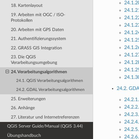
24.1.20
18. Kartenlayout
24.1.2
19. Arbeiten mit OGC / ISO-
24.1.2
Protokollen
24.1.2
20. Arbeiten mit GPS Daten
24.1.2
21. Authentifizierungssystem
24.1.2
24.1.2
22. GRASS GIS Integration
24.1.2
23. Die QGIS
24.1.2
Verarbeitungsumgebung
24.1.2
24. Verarbeitungsalgorithmen
24.1.30
24.1. QGIS Verarbeitungsalgorithmen
24.2. GDA
24.2. GDAL Verarbeitungsalgorithmen
25. Erweiterungen
24.2.1.
24.2.2
26. Anhänge
24.2.3
27. Literatur und Internetreferenzen
24.2.4
QGIS Server Guide/Manual (QGIS 3.44)
24.2.5
Übungshandbuch
24.2.6