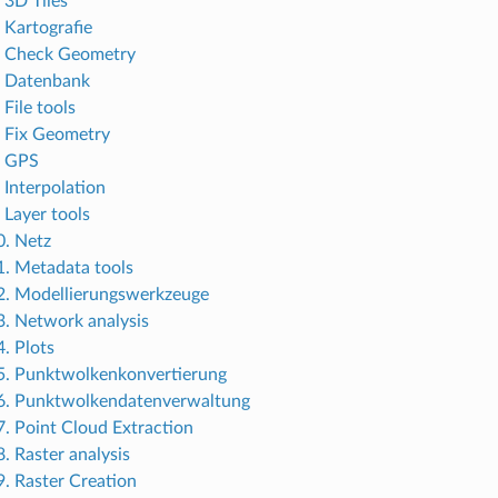
 3D Tiles
. Kartografie
. Check Geometry
. Datenbank
 File tools
. Fix Geometry
. GPS
 Interpolation
 Layer tools
0. Netz
1. Metadata tools
2. Modellierungswerkzeuge
3. Network analysis
4. Plots
5. Punktwolkenkonvertierung
6. Punktwolkendatenverwaltung
7. Point Cloud Extraction
. Raster analysis
9. Raster Creation