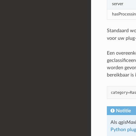
server
hasProcessin
Standaard wo
voor uw plug-
Een overeenko
geclassificee
worden gevond
bereikbaar is
category
=
Ra
Notitie
Als
qgisMax
Python plug