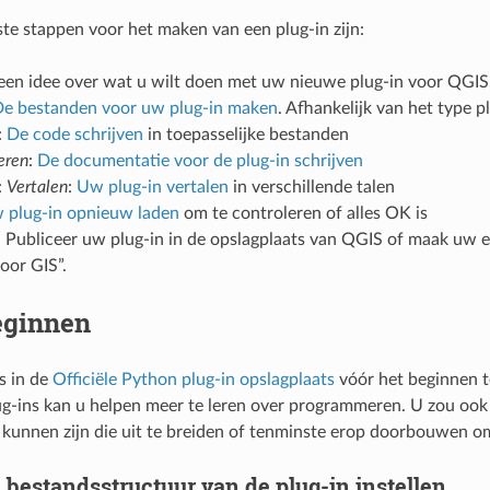
ste stappen voor het maken van een plug-in zijn:
een idee over wat u wilt doen met uw nieuwe plug-in voor QGIS
e bestanden voor uw plug-in maken
. Afhankelijk van het type p
:
De code schrijven
in toepasselijke bestanden
eren
:
De documentatie voor de plug-in schrijven
:
Vertalen
:
Uw plug-in vertalen
in verschillende talen
 plug-in opnieuw laden
om te controleren of alles OK is
: Publiceer uw plug-in in de opslagplaats van QGIS of maak uw ei
oor GIS”.
eginnen
s in de
Officiële Python plug-in opslagplaats
vóór het beginnen t
g-ins kan u helpen meer te leren over programmeren. U zou ook k
t kunnen zijn die uit te breiden of tenminste erop doorbouwen o
 bestandsstructuur van de plug-in instellen