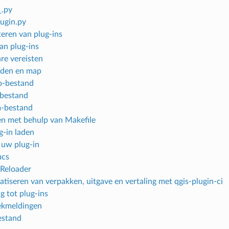
_.py
ugin.py
ren van plug-ins
an plug-ins
re vereisten
nden en map
o-bestand
-bestand
-bestand
en met behulp van Makefile
g-in laden
 uw plug-in
ucs
 Reloader
tiseren van verpakken, uitgave en vertaling met qgis-plugin-ci
g tot plug-ins
ekmeldingen
estand