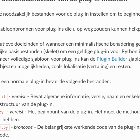
noodzakelijk bestanden voor de plug-in instellen om te beginn
sjabloonbronnen voor plug-ins die u op weg zouden kunnen helk
atieve doeleinden of wanneer een minimalistische benadering ge
jke basisbestanden (skelet) om een geldige plug-in voor Python
eer volledige sjabloon voor plug-ins kan de
Plugin Builder
sjabl
objecten mogelijkheden, zoals lokalisatie (vertaling) en testen.
een normale plug-in bevat de volgende bestanden:
-
vereist
- Bevat algemene informatie, versie, naam en enkel
txt
astructuur van de plug-in.
-
vereist
- Het beginpunt van de plug-in. Het moet de metho
py
ie hebben.
-
broncode
- De belangrijkste werkende code van de plug-in. 
n.py
ode.