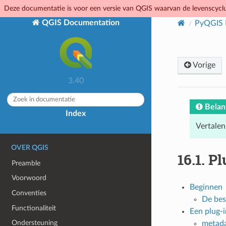
Deze documentatie is voor een versie van QGIS waarvan de levenscyclus
QGIS Documentation
PyQGIS 
Vorige
3.40
Belan
Index
Vertalen
OVER QGIS
16.1.
Pl
Preamble
Voorwoord
Beginnen
Conventies
De bes
Functionaliteit
Een plug-i
Ondersteuning
metada