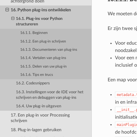
achtergrond doen
16. Python plug-ins ontwikkelen
We moeten de 
16.1. Plug-ins voor Python
structureren
Er zijn twee 
16.1.1. Beginnen
16.1.2. Een plug-in schrijven
Voor educ
16.1.3. Documenteren van plug-ins
noodzakeli
Voor een m
16.1.4. Vertalen van plug-ins
inclusief 
16.1.5. Delen van uw plug-in
16.1.6. Tips en trucs
Een map voor 
16.2. Codesnippers
16.3. Instellingen voor de IDE voor het
metadata.
schrijven en debuggen van plug-ins
in en infr
16.4. Uw plug-in uitgeven
__init__.
17. Een plug-in voor Processing
initialisat
schrijven
mainPlugi
18. Plug-in-lagen gebruiken
de hoofdc