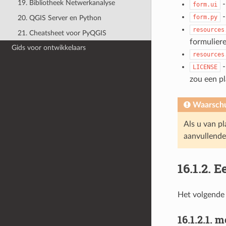
19. Bibliotheek Netwerkanalyse
form.ui
form.py
20. QGIS Server en Python
resources
21. Cheatsheet voor PyQGIS
formuliere
Gids voor ontwikkelaars
resources
LICENSE
zou een p
Waarsch
Als u van p
aanvullende 
16.1.2.
Ee
Het volgende 
16.1.2.1.
me