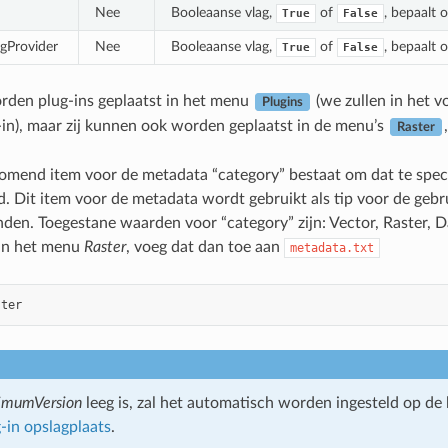
Nee
Booleaanse vlag,
of
, bepaalt 
True
False
gProvider
Nee
Booleaanse vlag,
of
, bepaalt 
True
False
rden plug-ins geplaatst in het menu
(we zullen in het 
Plugins
in), maar zij kunnen ook worden geplaatst in de menu’s
Raster
mend item voor de metadata “category” bestaat om dat te speci
rd. Dit item voor de metadata wordt gebruikt als tip voor de gebr
en. Toegestane waarden voor “category” zijn: Vector, Raster, Da
 in het menu
Raster
, voeg dat dan toe aan
metadata.txt
ster
imumVersion
leeg is, zal het automatisch worden ingesteld op de
-in opslagplaats
.