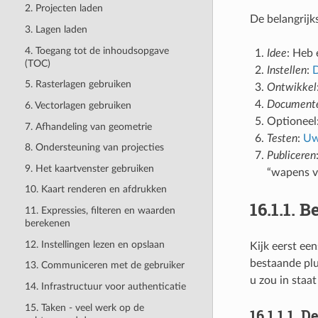
2. Projecten laden
De belangrijk
3. Lagen laden
4. Toegang tot de inhoudsopgave
Idee
: Heb 
(TOC)
Instellen
:
D
5. Rasterlagen gebruiken
Ontwikkel
Document
6. Vectorlagen gebruiken
Optioneel
7. Afhandeling van geometrie
Testen
:
Uw
8. Ondersteuning van projecties
Publiceren
9. Het kaartvenster gebruiken
“wapens v
10. Kaart renderen en afdrukken
16.1.1.
B
11. Expressies, filteren en waarden
berekenen
12. Instellingen lezen en opslaan
Kijk eerst een
bestaande plu
13. Communiceren met de gebruiker
u zou in staa
14. Infrastructuur voor authenticatie
15. Taken - veel werk op de
16.1.1.1.
De