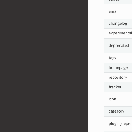
email
changelog
experimental
deprecated
tags
homepage
repository
tracker
icon
category
plugin_depe