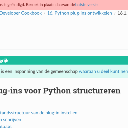
 is geëindigd. Bezoek in plaats daarvan de
laatste versie
.
Developer Cookbook
16.
Python plug-ins ontwikkelen
16.1
grijk
 is een inspanning van de gemeenschap
waaraan u deel kunt ne
ug-ins voor Python structureren
tandsstructuur van de plug-in instellen
n schrijven
ta.txt