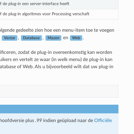
of de plug-in een server-interface heeft
of de plug-in algoritmes voor Processing verschaft
volgende gedeelte zien hoe een menu-item toe te voegen
,
,
,
en
.
Vector
Database
Mazen
Web
ficeren, zodat de plug-in overeenkomstig kan worden
uikers en vertelt ze waar (in welk menu) de plug-in kan
tabase of Web. Als u bijvoorbeeld wilt dat uw plug-in
 hoofdversie plus
.99
indien geüpload naar de
Officiële