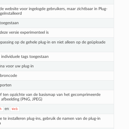
de website voor ingelogde gebruikers, maar zichtbaar in Plug-
geïnstalleerd
 toegestaan
deze versie experimenteel is
oepassing op de gehele plug-in en niet alleen op de geüploade
 individuele tags toegestaan
ina voor uw plug-in
e broncode
pporten
ief ten opzichte van de basismap van het gecomprimeerde
e afbeelding (PNG, JPEG)
en
h
Web
 te installeren plug-ins, gebruik de namen van de plug-in
a