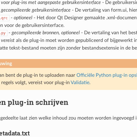
-
voor plug-ins met aangepaste gebruikersinterface
- De gebruikersi
-
gecompileerde gebruikersinterface
- De vertaling van form.ui, hi
-
optioneel
- Het door Qt Designer gemaakte .xml-document.
.qrc
n voor de gebruikersinterface.
-
gecompileerde bronnen, optioneel
- De vertaling van het bes
.py
-
vereist
als de plug-in moet worden gepubliceerd of bijgewerkt i
latte tekst-bestand moeten zijn zonder bestandsextensie in de 
uwing
lan bent de plug-in te uploaden naar
Officiële Python plug-in ops
regels volgt, vereist voor plug-in
Validatie
.
n plug-in schrijven
gedeelte laat zien welke inhoud zou moeten worden ingevoegd i
tadata.txt