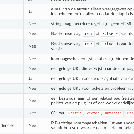
e-mail van de auteur, alleen weergegeven op 
Ja
ins beheren en installeren nadat de plug-in is 
Nee
string, mag meerdere regels zijn, geen HTML
Nee
Booleaanse vlag,
of
-
True
als 
True
False
Booleaanse vlag,
of
, is van t
True
False
Nee
versie
Nee
kommagescheiden lijst, spaties zijn binnen de
Nee
een geldige URL die verwijst naar de startpag
Ja
een geldige URL voor de opslagplaats van d
Nee
een geldige URL voor tickets en probleemra
een bestandsnaam of een relatief pad (relat
Nee
pakket van de plug-in) of een webvriendelijk
Nee
één van
,
,
,
Raster
Vector
Database
Mes
PIP-achtige kommagescheiden lijst van andere
ndencies
Nee
vanuit hun veld voor de naam in de metadat