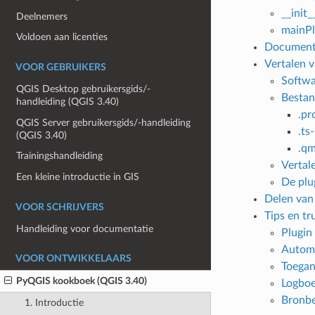
__init_
Deelnemers
mainPl
Voldoen aan licenties
Documente
Vertalen v
VOOR GEBRUIKERS
Softwa
QGIS Desktop gebruikersgids/-
Besta
handleiding (QGIS 3.40)
.pr
QGIS Server gebruikersgids/-handleiding
.ts
(QGIS 3.40)
.qm
Trainingshandleiding
Vertal
Een kleine introductie in GIS
De plu
Delen van
VOOR SCHRIJVERS
Tips en tr
Handleiding voor documentatie
Plugin
Automa
VOOR ONTWIKKELAARS
Toegan
PyQGIS kookboek (QGIS 3.40)
Logbo
Bronb
1. Introductie