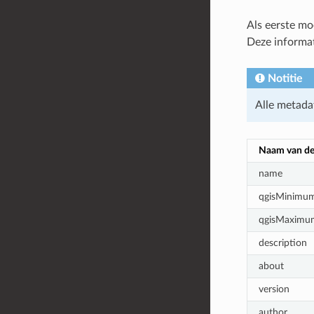
Als eerste mo
Deze informa
Notitie
Alle metada
Naam van de
name
qgisMinimum
qgisMaximu
description
about
version
author