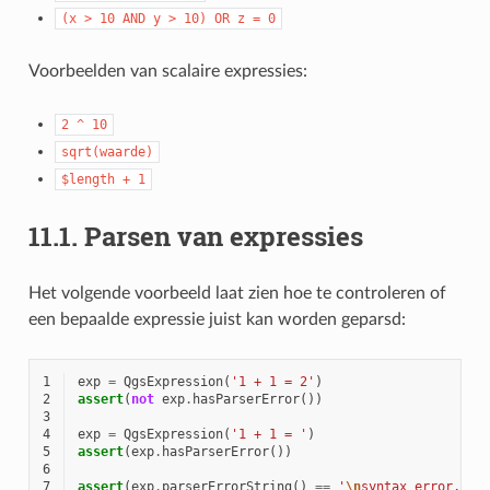
(x
>
10
AND
y
>
10)
OR
z
=
0
Voorbeelden van scalaire expressies:
2
^
10
sqrt(waarde)
$length
+
1
11.1.
Parsen van expressies
Het volgende voorbeeld laat zien hoe te controleren of
een bepaalde expressie juist kan worden geparsd:
1
exp
=
QgsExpression
(
'1 + 1 = 2'
)
2
assert
(
not
exp
.
hasParserError
())
3
4
exp
=
QgsExpression
(
'1 + 1 = '
)
5
assert
(
exp
.
hasParserError
())
6
7
assert
(
exp
.
parserErrorString
()
==
'
\n
syntax error, un