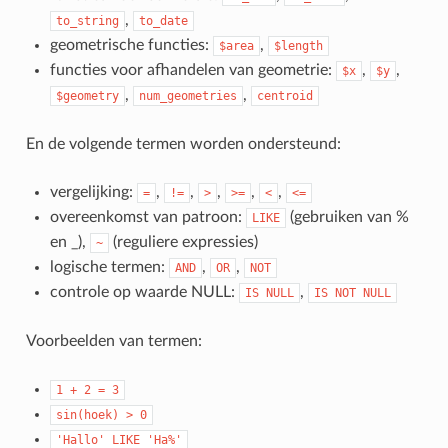
,
to_string
to_date
geometrische functies:
,
$area
$length
functies voor afhandelen van geometrie:
,
,
$x
$y
,
,
$geometry
num_geometries
centroid
En de volgende termen worden ondersteund:
vergelijking:
,
,
,
,
,
=
!=
>
>=
<
<=
overeenkomst van patroon:
(gebruiken van %
LIKE
en _),
(reguliere expressies)
~
logische termen:
,
,
AND
OR
NOT
controle op waarde NULL:
,
IS
NULL
IS
NOT
NULL
Voorbeelden van termen:
1
+
2
=
3
sin(hoek)
>
0
'Hallo'
LIKE
'Ha%'