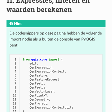
11.
Expressies, filteren en
waarden berekenen
Hint
De codesnippers op deze pagina hebben de volgende
import nodig als u buiten de console van PyQGIS
bent:
 1
from
qgis.core
import
(
 2
edit
,
 3
QgsExpression
,
 4
QgsExpressionContext
,
 5
QgsFeature
,
 6
QgsFeatureRequest
,
 7
QgsField
,
 8
QgsFields
,
 9
QgsVectorLayer
,
10
QgsPointXY
,
11
QgsGeometry
,
12
QgsProject
,
13
QgsExpressionContextUtils
14
)