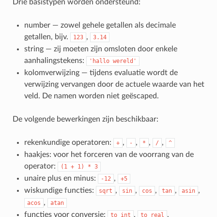
Drie basistypen worden ondersteund:
number — zowel gehele getallen als decimale
getallen, bijv.
,
123
3.14
string — zij moeten zijn omsloten door enkele
aanhalingstekens:
'hallo
wereld'
kolomverwijzing — tijdens evaluatie wordt de
verwijzing vervangen door de actuele waarde van het
veld. De namen worden niet geëscaped.
De volgende bewerkingen zijn beschikbaar:
rekenkundige operatoren:
,
,
,
,
+
-
*
/
^
haakjes: voor het forceren van de voorrang van de
operator:
(1
+
1)
*
3
unaire plus en minus:
,
-12
+5
wiskundige functies:
,
,
,
,
,
sqrt
sin
cos
tan
asin
,
acos
atan
functies voor conversie:
,
,
to_int
to_real