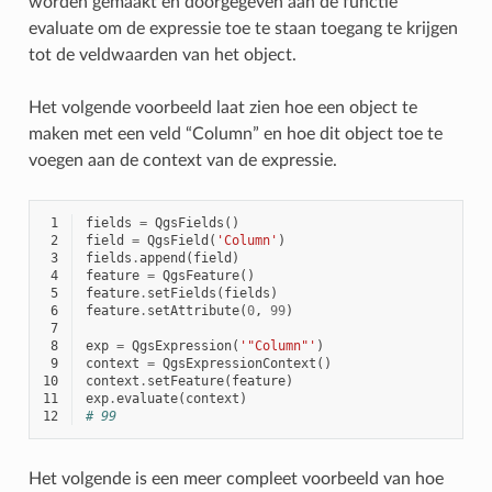
worden gemaakt en doorgegeven aan de functie
evaluate om de expressie toe te staan toegang te krijgen
tot de veldwaarden van het object.
Het volgende voorbeeld laat zien hoe een object te
maken met een veld “Column” en hoe dit object toe te
voegen aan de context van de expressie.
 1
fields
=
QgsFields
()
 2
field
=
QgsField
(
'Column'
)
 3
fields
.
append
(
field
)
 4
feature
=
QgsFeature
()
 5
feature
.
setFields
(
fields
)
 6
feature
.
setAttribute
(
0
,
99
)
 7
 8
exp
=
QgsExpression
(
'"Column"'
)
 9
context
=
QgsExpressionContext
()
10
context
.
setFeature
(
feature
)
11
exp
.
evaluate
(
context
)
12
# 99
Het volgende is een meer compleet voorbeeld van hoe