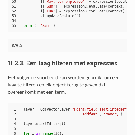
50
f
[
'Rev. per employee'
]
=
expression1
.
evaluat
51
f
[
'Sum'
]
=
expression2
.
evaluate
(
context
)
52
f
[
'Fun'
]
=
expression3
.
evaluate
(
context
)
53
vl
.
updateFeature
(
f
)
54
55
print
(
f
[
'Sum'
])
11.2.3.
Een laag filteren met expressies
Het volgende voorbeeld kan worden gebruikt om een
laag te filteren en elk object terug te geven dat
overeenkomt met een term.
 1
layer
=
QgsVectorLayer
(
"Point?field=Test:integer"
,
 2
"addfeat"
,
"memory"
)
 3
 4
layer
.
startEditing
()
 5
 6
for
i
in
range
(
10
):