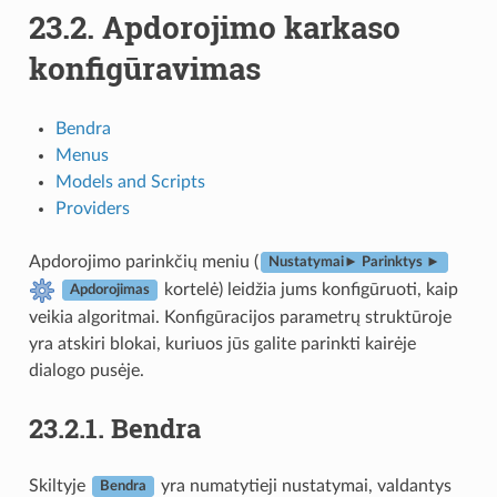
23.2.
Apdorojimo karkaso
konfigūravimas
Bendra
Menus
Models and Scripts
Providers
Apdorojimo parinkčių meniu (
Nustatymai► Parinktys ►
kortelė) leidžia jums konfigūruoti, kaip
Apdorojimas
veikia algoritmai. Konfigūracijos parametrų struktūroje
yra atskiri blokai, kuriuos jūs galite parinkti kairėje
dialogo pusėje.
23.2.1.
Bendra
Skiltyje
yra numatytieji nustatymai, valdantys
Bendra