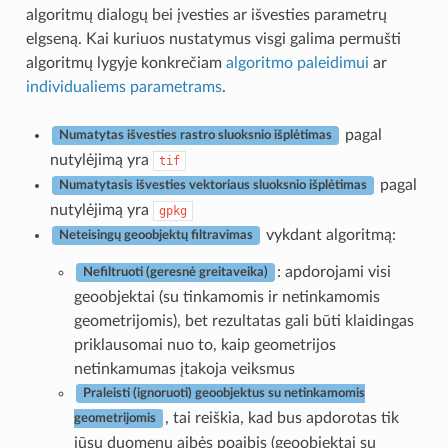
algoritmų dialogų bei įvesties ar išvesties parametrų
elgseną. Kai kuriuos nustatymus visgi galima permušti
algoritmų lygyje konkrečiam
algoritmo paleidimui
ar
individualiems parametrams
.
pagal
Numatytas išvesties rastro sluoksnio išplėtimas
nutylėjimą yra
tif
pagal
Numatytasis išvesties vektoriaus sluoksnio išplėtimas
nutylėjimą yra
gpkg
vykdant algoritmą:
Neteisingų geoobjektų filtravimas
: apdorojami visi
Nefiltruoti (geresnė greitaveika)
geoobjektai (su tinkamomis ir netinkamomis
geometrijomis), bet rezultatas gali būti klaidingas
priklausomai nuo to, kaip geometrijos
netinkamumas įtakoja veiksmus
Praleisti (ignoruoti) geoobjektus su netinkamomis
, tai reiškia, kad bus apdorotas tik
geometrijomis
jūsų duomenų aibės poaibis (geoobjektai su