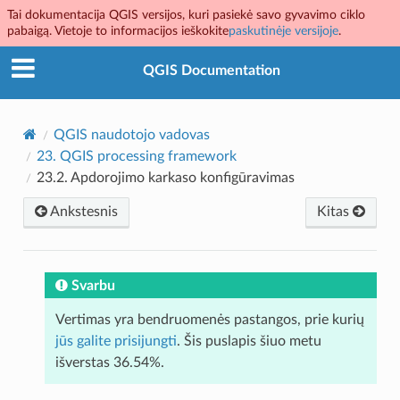
Tai dokumentacija QGIS versijos, kuri pasiekė savo gyvavimo ciklo
pabaigą. Vietoje to informacijos ieškokite
paskutinėje versijoje
.
QGIS Documentation
QGIS naudotojo vadovas
23.
QGIS processing framework
23.2.
Apdorojimo karkaso konfigūravimas
Ankstesnis
Kitas
Svarbu
Vertimas yra bendruomenės pastangos, prie kurių
jūs galite prisijungti
. Šis puslapis šiuo metu
išverstas 36.54%.