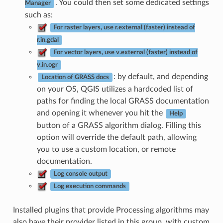
. You could then set some dedicated settings
Manager
such as:
For raster layers, use r.external (faster) instead of
r.in.gdal
For vector layers, use v.external (faster) instead of
v.in.ogr
: by default, and depending
Location of GRASS docs
on your OS, QGIS utilizes a hardcoded list of
paths for finding the local GRASS documentation
and opening it whenever you hit the
Help
button of a GRASS algorithm dialog. Filling this
option will override the default path, allowing
you to use a custom location, or remote
documentation.
Log console output
Log execution commands
Installed plugins that provide Processing algorithms may
also have their provider listed in this group, with custom