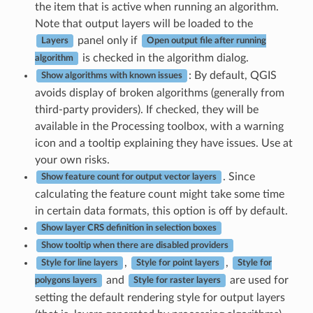
the item that is active when running an algorithm.
Note that output layers will be loaded to the
panel only if
Layers
Open output file after running
is checked in the algorithm dialog.
algorithm
: By default, QGIS
Show algorithms with known issues
avoids display of broken algorithms (generally from
third-party providers). If checked, they will be
available in the Processing toolbox, with a warning
icon and a tooltip explaining they have issues. Use at
your own risks.
. Since
Show feature count for output vector layers
calculating the feature count might take some time
in certain data formats, this option is off by default.
Show layer CRS definition in selection boxes
Show tooltip when there are disabled providers
,
,
Style for line layers
Style for point layers
Style for
and
are used for
polygons layers
Style for raster layers
setting the default rendering style for output layers