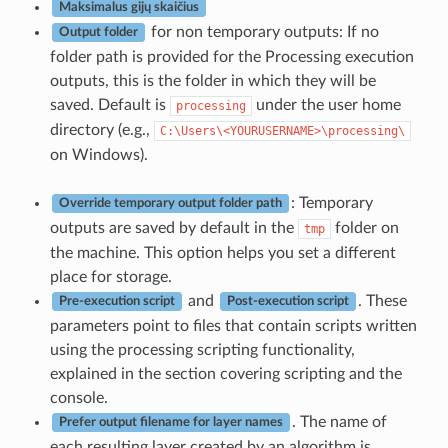
Maksimalus gijų skaičius
for non temporary outputs: If no
Output folder
folder path is provided for the Processing execution
outputs, this is the folder in which they will be
saved. Default is
under the user home
processing
directory (e.g.,
C:\Users\<YOURUSERNAME>\processing\
on Windows).
: Temporary
Override temporary output folder path
outputs are saved by default in the
folder on
tmp
the machine. This option helps you set a different
place for storage.
and
. These
Pre-execution script
Post-execution script
parameters point to files that contain scripts written
using the processing scripting functionality,
explained in the section covering scripting and the
console.
. The name of
Prefer output filename for layer names
each resulting layer created by an algorithm is