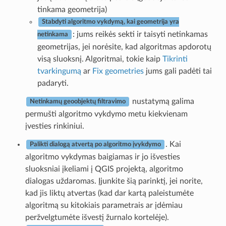
tinkama geometrija)
Stabdyti algoritmo vykdymą, kai geometrija yra
: jums reikės sekti ir taisyti netinkamas
netinkama
geometrijas, jei norėsite, kad algoritmas apdorotų
visą sluoksnį. Algoritmai, tokie kaip
Tikrinti
tvarkingumą
ar
Fix geometries
jums gali padėti tai
padaryti.
nustatymą galima
Netinkamų geoobjektų filtravimo
permušti algoritmo vykdymo metu kiekvienam
įvesties rinkiniui.
. Kai
Palikti dialogą atvertą po algoritmo įvykdymo
algoritmo vykdymas baigiamas ir jo išvesties
sluoksniai įkeliami į QGIS projektą, algoritmo
dialogas uždaromas. Įjunkite šią parinktį, jei norite,
kad jis liktų atvertas (kad dar kartą paleistumėte
algoritmą su kitokiais parametrais ar įdėmiau
peržvelgtumėte išvestį žurnalo kortelėje).