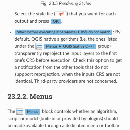
Fig. 23.5
Rendering Styles
Select the style file (
) that you want for each
.qml
output and press
.
OK
: By
Warn before executing if parameter CRS’s do not match
default, QGIS native algorithms (i.e. the ones listed
under the
group)
Menus ► QGIS (native C++)
transparently reproject the input layers to the first
one’s CRS before execution. Check this option to get
a notification from the other tools that do not
suppport reprojection, when the inputs CRS are not
identical. Third-party providers are not concerned.
23.2.2.
Menus
The
block controls whether an algorithm,
Menus
script or model (built-in or provided by plugins) should
be made available through a dedicated menu or toolbar