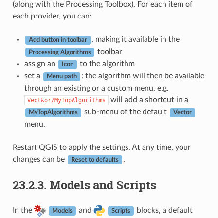
(along with the Processing Toolbox). For each item of
each provider, you can:
, making it available in the
Add button in toolbar
toolbar
Processing Algorithms
assign an
to the algorithm
Icon
set a
: the algorithm will then be available
Menu path
through an existing or a custom menu, e.g.
will add a shortcut in a
Vect&or/MyTopAlgorithms
sub-menu of the default
MyTopAlgorithms
Vector
menu.
Restart QGIS to apply the settings. At any time, your
changes can be
.
Reset to defaults
23.2.3.
Models and Scripts
In the
and
blocks, a default
Models
Scripts