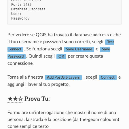
Host
:
localhost
Port
:
5432
Database
:
address
User
:
Password
:
Per vedere se QGIS ha trovato il database
address
e che
il tuo username e password sono corretti, scegli
Test
. Se funziona scegli
e
Connect
Save Username
Save
. Quindi scegli
per creare questa
Password
OK
connessione.
Torna alla finestra
, scegli
e
Add PostGIS Layers
Connect
aggiungi i layer al tuo progetto.
★★☆
Prova Tu:
Formulare un’interrogazione che mostri il nome di una
persona, la strada e la posizione (da the-geom coloumn)
come semplice testo