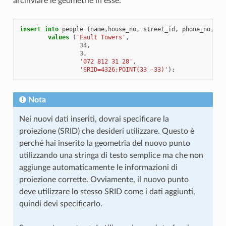
archiviare le geometrie in esse:
insert
into
people
(
name
,
house_no
,
street_id
,
phone_no
,
ge
values
(
'Fault Towers'
,
34
,
3
,
'072 812 31 28'
,
'SRID=4326;POINT(33 -33)'
);
Nota
Nei nuovi dati inseriti, dovrai specificare la
proiezione (SRID) che desideri utilizzare. Questo è
perché hai inserito la geometria del nuovo punto
utilizzando una stringa di testo semplice ma che non
aggiunge automaticamente le informazioni di
proiezione corrette. Ovviamente, il nuovo punto
deve utilizzare lo stesso SRID come i dati aggiunti,
quindi devi specificarlo.