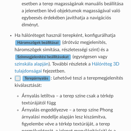
esetben a terep magasságának manuális beállítása
a jelenetben lévő objektumok magasságával való
egybeesés érdekében javíthatja a navigációs
élményt.
Ha hálóréteget használ terepként, konfigurálhatja
(drótváz megjelenítés,
Háromszögek beállításai
háromszögek simítása, részletességi szint) és a
(egységesen vagy
Színmegjelenítési beállításokat
színskála alapján
). További részletek a
Hálóréteg 3D
tulajdonságai
fejezetben.
: Lehetővé teszi a terepmegjelenítés
Terepárnyalás
kiválasztását:
Árnyalás letiltva – a terep színe csak a térkép
textúrájától függ
Árnyalás engedélyezve – a terep színe Phong
árnyalási modellje alapján lesz kiszámítva,
figyelembe véve a térkép textúráját, a terep