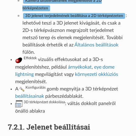
Kamera látóterületének megjelenítése a 2D
térképnézeten
:
3D jelenet terjedelmének beállítása a 2D térképnézeten
lehetővé teszi a 3D jelenet kivágását, és csak a
2D-s térképvásznon megrajzolt terjedelmet
metsző terep és elemek megjelenítését. További
beállítások érhetők el az
Általános beállítások
fülön.
Effektek
vizuális effektusokat ad a 3D-s
megjelenítéshez, például
árnyékokat
,
eye dome
lightning
megvilágítást vagy
környezeti okklúziós
megjelenítését.
Konfigurálás
A
gomb megnyitja a 3D térképnézet
beállításainak
párbeszédablakát.
3D térképnézet dokkolása
: váltás dokkolt panelről
önálló ablakra
7.2.1.
Jelenet beállításai