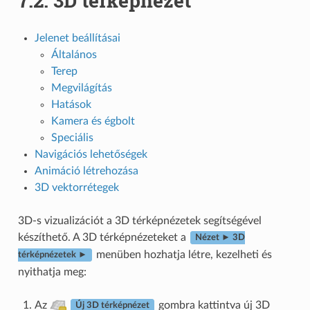
7.2.
3D térképnézet
Jelenet beállításai
Általános
Terep
Megvilágítás
Hatások
Kamera és égbolt
Speciális
Navigációs lehetőségek
Animáció létrehozása
3D vektorrétegek
3D-s vizualizációt a 3D térképnézetek segítségével
készíthető. A 3D térképnézeteket a
Nézet ► 3D
menüben hozhatja létre, kezelheti és
térképnézetek ►
nyithatja meg:
Az
gombra kattintva új 3D
Új 3D térképnézet