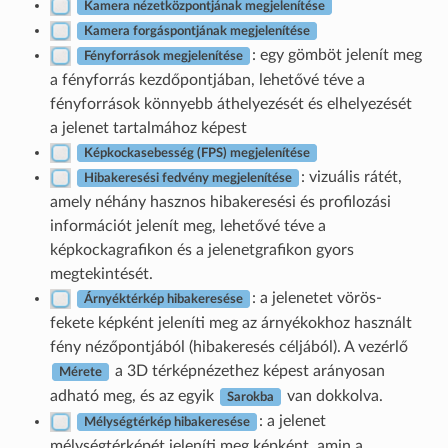
Kamera nézetközpontjának megjelenítése
Kamera forgáspontjának megjelenítése
: egy gömböt jelenít meg
Fényforrások megjelenítése
a fényforrás kezdőpontjában, lehetővé téve a
fényforrások könnyebb áthelyezését és elhelyezését
a jelenet tartalmához képest
Képkockasebesség (FPS) megjelenítése
: vizuális rátét,
Hibakeresési fedvény megjelenítése
amely néhány hasznos hibakeresési és profilozási
információt jelenít meg, lehetővé téve a
képkockagrafikon és a jelenetgrafikon gyors
megtekintését.
: a jelenetet vörös-
Árnyéktérkép hibakeresése
fekete képként jeleníti meg az árnyékokhoz használt
fény nézőpontjából (hibakeresés céljából). A vezérlő
a 3D térképnézethez képest arányosan
Mérete
adható meg, és az egyik
van dokkolva.
Sarokba
: a jelenet
Mélységtérkép hibakeresése
mélységtérképét jeleníti meg képként, amin a