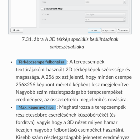
7.31. ábra
A 3D térkép speciális beállításainak
párbeszédablaka
: A terepcsempék
Térképcsempe felbontása
textúrájaként használt 2D térképképek szélessége és
magassága. A 256 px azt jelenti, hogy minden csempe
256×256 képpont méretű képként lesz megjelenítve.
Nagyobb szám részletgazdagabb terepcsempéket
eredményez, az összetettebb megjelenítés rovására.
: Meghatározza a terepcsempék
Max. képernyő hiba
részletesebbre cserélésének küszöbértékét (és
fordítva), vagyis hogy a 3D nézet milyen hamar
kezdjen nagyobb felbontású csempéket használni.
Kisebb szám részletgazdagabb jelenetet eredményez