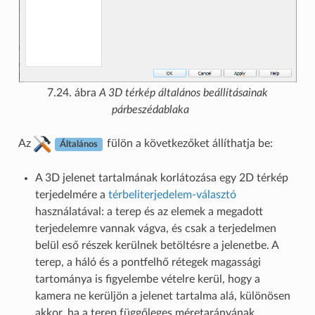
7.24. ábra
A 3D térkép általános beállításainak
párbeszédablaka
Az
fülön a következőket állíthatja be:
Általános
A 3D jelenet tartalmának korlátozása egy 2D térkép
terjedelmére a
térbeliterjedelem-választó
használatával: a terep és az elemek a megadott
terjedelemre vannak vágva, és csak a terjedelmen
belül eső részek kerülnek betöltésre a jelenetbe. A
terep, a háló és a pontfelhő rétegek magassági
tartománya is figyelembe vételre kerül, hogy a
kamera ne kerüljön a jelenet tartalma alá, különösen
akkor, ha a terep függőleges méretarányának