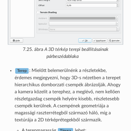
7.25. ábra
A 3D térkép terepi beállításainak
párbeszédablaka
: Mielőtt belemerülnénk a részletekbe,
Terep
érdemes megjegyezni, hogy 3D-s nézetben a terepet
hierarchikus domborzati csempék ábrázolják. Ahogy
a kamera közelít a terephez, a meglévő, nem kellően
részletgazdag csempék helyére kisebb, részletesebb
csempék kerülnek. A csempének geometriája a
magassági raszterrétegből származó háló, míg a
textúrája a 2D térképrétegekből származik.
A terepmagasság
lehet:
Típusa