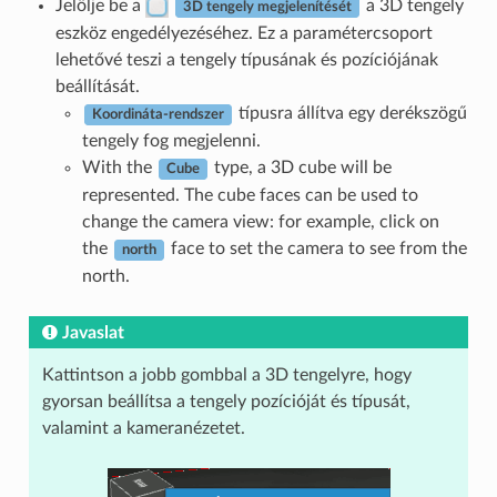
Jelölje be a
a 3D tengely
3D tengely megjelenítését
eszköz engedélyezéséhez. Ez a paramétercsoport
lehetővé teszi a tengely típusának és pozíciójának
beállítását.
típusra állítva egy derékszögű
Koordináta-rendszer
tengely fog megjelenni.
With the
type, a 3D cube will be
Cube
represented. The cube faces can be used to
change the camera view: for example, click on
the
face to set the camera to see from the
north
north.
Javaslat
Kattintson a jobb gombbal a 3D tengelyre, hogy
gyorsan beállítsa a tengely pozícióját és típusát,
valamint a kameranézetet.