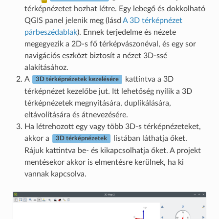
térképnézetet hozhat létre. Egy lebegő és dokkolható
QGIS panel jelenik meg (lásd
A 3D térképnézet
párbeszédablak
). Ennek terjedelme és nézete
megegyezik a 2D-s fő térképvászonéval, és egy sor
navigációs eszközt biztosít a nézet 3D-ssé
alakításához.
A
kattintva a 3D
3D térképnézetek kezelésére
térképnézet kezelőbe jut. Itt lehetőség nyílik a 3D
térképnézetek megnyitására, duplikálására,
eltávolítására és átnevezésére.
Ha létrehozott egy vagy több 3D-s térképnézeteket,
akkor a
listában láthatja őket.
3D térképnézetek
Rájuk kattintva be- és kikapcsolhatja őket. A projekt
mentésekor akkor is elmentésre kerülnek, ha ki
vannak kapcsolva.