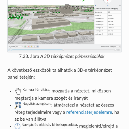
7.23. ábra
A 3D térképnézet párbeszédablak
A következő eszközök találhatók a 3D-s térképnézet
panel tetején:
Kamera irányítása
: mozgatja a nézetet, miközben
megtartja a kamera szögét és irányát
Nagyítás az egészre
: átméretezi a nézetet az összes
réteg terjedelmére vagy a
referenciaterjedelemre
, ha
az be van állítva
Navigációs oldalsáv ki-be kapcsolása
: megjeleníti/elrejti a