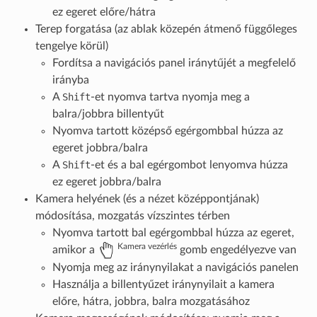
ez egeret előre/hátra
Terep forgatása (az ablak közepén átmenő függőleges
tengelye körül)
Fordítsa a navigációs panel iránytűjét a megfelelő
irányba
A
Shift
-et nyomva tartva nyomja meg a
balra/jobbra billentyűt
Nyomva tartott középső egérgombbal húzza az
egeret jobbra/balra
A
Shift
-et és a bal egérgombot lenyomva húzza
ez egeret jobbra/balra
Kamera helyének (és a nézet középpontjának)
módosítása, mozgatás vízszintes térben
Nyomva tartott bal egérgombbal húzza az egeret,
Kamera vezérlés
amikor a
gomb engedélyezve van
Nyomja meg az iránynyilakat a navigációs panelen
Használja a billentyűzet iránynyilait a kamera
előre, hátra, jobbra, balra mozgatásához