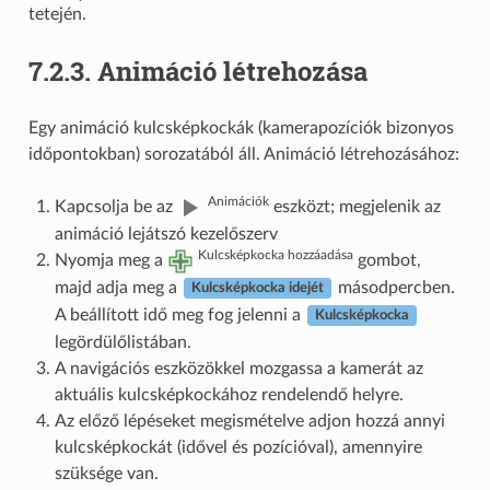
tetején.
7.2.3.
Animáció létrehozása
Egy animáció kulcsképkockák (kamerapozíciók bizonyos
időpontokban) sorozatából áll. Animáció létrehozásához:
Animációk
Kapcsolja be az
eszközt; megjelenik az
animáció lejátszó kezelőszerv
Kulcsképkocka hozzáadása
Nyomja meg a
gombot,
majd adja meg a
másodpercben.
Kulcsképkocka idejét
A beállított idő meg fog jelenni a
Kulcsképkocka
legördülőlistában.
A navigációs eszközökkel mozgassa a kamerát az
aktuális kulcsképkockához rendelendő helyre.
Az előző lépéseket megismételve adjon hozzá annyi
kulcsképkockát (idővel és pozícióval), amennyire
szüksége van.