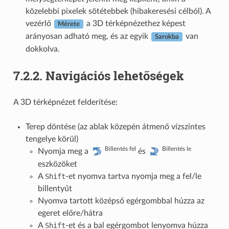
közelebbi pixelek sötétebbek (hibakeresési célból). A
vezérlő
a 3D térképnézethez képest
Mérete
arányosan adható meg, és az egyik
van
Sarokba
dokkolva.
7.2.2.
Navigációs lehetőségek
A 3D térképnézet felderítése:
Terep döntése (az ablak közepén átmenő vízszintes
tengelye körül)
Billentés fel
Billentés le
Nyomja meg a
és
eszközöket
A
Shift
-et nyomva tartva nyomja meg a fel/le
billentyűt
Nyomva tartott középső egérgombbal húzza az
egeret előre/hátra
A
Shift
-et és a bal egérgombot lenyomva húzza