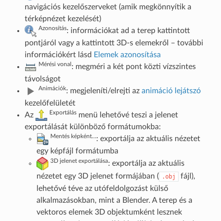
navigációs kezelőszerveket (amik megkönnyítik a
térképnézet kezelését)
Azonosítás
: információkat ad a terep kattintott
pontjáról vagy a kattintott 3D-s elemekről – további
információkért lásd
Elemek azonosítása
Mérési vonal
: megméri a két pont közti vízszintes
távolságot
Animációk
: megjeleníti/elrejti az
animáció lejátszó
kezelőfelületét
Exportálás
Az
menü lehetővé teszi a jelenet
exportálását különböző formátumokba:
Mentés képként…
: exportálja az aktuális nézetet
egy képfájl formátumba
3D jelenet exportálása
: exportálja az aktuális
nézetet egy 3D jelenet formájában (
fájl),
.obj
lehetővé téve az utófeldolgozást külső
alkalmazásokban, mint a Blender. A terep és a
vektoros elemek 3D objektumként lesznek