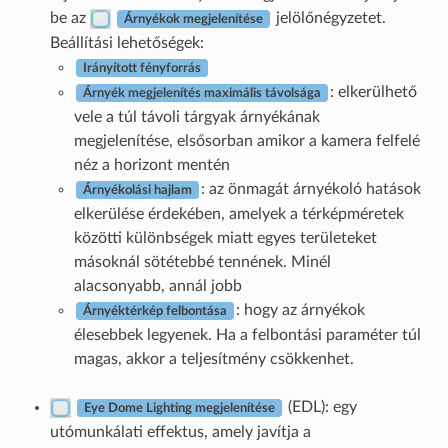
be az
jelölőnégyzetet.
Árnyékok megjelenítése
Beállítási lehetőségek:
Irányított fényforrás
: elkerülhető
Árnyék megjelenítés maximális távolsága
vele a túl távoli tárgyak árnyékának
megjelenítése, elsősorban amikor a kamera felfelé
néz a horizont mentén
: az önmagát árnyékoló hatások
Árnyékolási hajlam
elkerülése érdekében, amelyek a térképméretek
közötti különbségek miatt egyes területeket
másoknál sötétebbé tennének. Minél
alacsonyabb, annál jobb
: hogy az árnyékok
Árnyéktérkép felbontása
élesebbek legyenek. Ha a felbontási paraméter túl
magas, akkor a teljesítmény csökkenhet.
(EDL): egy
Eye Dome Lighting megjelenítése
utómunkálati effektus, amely javítja a