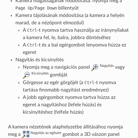
Kamera magasságának módosítása: nyomja meg a
Page Up
/
Page Down
billentyűt
Kamera tájolásának módosítása (a kamera a helyén
marad, de a nézőpont elmozdul)
A
Ctrl
-t nyomva tartva használja az iránynyilakat
a kamera fel, le, balra, jobbra döntéséhez
A
Ctrl
-t és a bal egérgombot lenyomva húzza ez
egeret
Nagyítás és kicsinyítés
Nagyítás
Nyomja meg a navigációs panel
vagy
Kicsinyítés
gombját
Görgesse az egér görgőjét (a
Ctrl
-t nyomva
tartása finomabb nagyítást eredményez)
A jobb egérgombot nyomva tartva húzza az
egeret a nagyításhoz (lefele húzás) és
kicsinyítéshez (felfele húzás)
A kamera nézetének alaphelyzetbe állításához nyomja
Nagyítás az egészre
meg a
gombot a 3D vászon panel