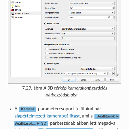
7.29. ábra
A 3D térkép kamerakonfigurációs
párbeszédablaka
A
paramétercsoport felülbírál pár
Kamera
alapértelmezett kamerabeállítást
, ami a
Beállítások ►
párbeszédablakban lett megadva.
Beállítások… ► 3D