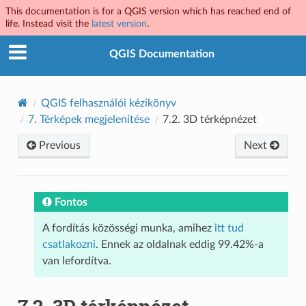
This documentation is for a QGIS version which has reached end of
life. Instead visit the
latest version
.
QGIS Documentation
QGIS felhasználói kézikönyv
7.
Térképek megjelenítése
7.2.
3D térképnézet
Previous
Next
Fontos
A fordítás közösségi munka, amihez
itt tud
csatlakozni
. Ennek az oldalnak eddig 99.42%-a
van lefordítva.