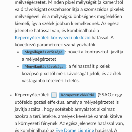
mélységérzetet. Minden pixel mélységét (a kamerától
való távolságát) összehasonlítja a szomszédos pixelek
mélységével, és a mélységkülönbségnek megfelelően
kiemeli, így a szélek jobban kiemelkednek. Az egész
jelenetre hatással van, és kombinálható a
Képernyőterületi környezeti okklúzió
hatással. A
következő paraméterek szabályozhatók:
: növeli a kontrasztot, javítja
Megvilágítás erőssége
a mélységérzetet
: a felhasznált pixelek
Megvilágítás távolsága
középső pixeltől mért távolságát jelöli, és az élek
vastagabbá tételéért felelős.
Képernyőterületi
(SSAO): egy
Környezeti okklúzió
utófeldolgozási effektus, amely a mélységérzetet is
javítja azáltal, hogy sötétebb árnyalatot alkalmaz
azokra a területekre, amelyek kevésbé vannak kitéve
a környezeti fénynek. Az egész jelenetre hatással van,
és kombinálható az
Eye Dome Lighting
hatással. A