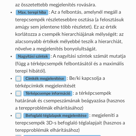
az összetettebb megjelenítés rovására.
: Az a felbontás, amelynél megáll a
Max. terepi hiba
terepcsempék részletesebbre osztása (a felosztásuk
amúgy sem jelentene több részletet). Ez az érték
korlátozza a csempék hierarchiájának mélységét: az
alacsonyabb értékek mélyebbé teszik a hierarchiát,
növelve a megjelenítés bonyolultságát.
: A nagyítási szintek számát mutatja
Nagyítási szintek
(függ a térképcsempék felbontásától és a maximális
terepi hibától).
: Be/ki kapcsolja a
Címkék megjelenítése
térképcímkék megjelenítését
: a térképcsempék
Térképcsempe információ
határának és csempeszámának beágyazása (hasznos
a terepproblémák elhárításához)
: megjeleníti a
Befoglaló téglalapok megjelenítése
terepcsempék 3D-s befoglaló téglalapjait (hasznos a
terepproblémák elhárításához)