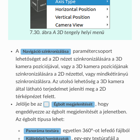
7.30. ábra
A 3D tengely helyi menü
A
paramétercsoport
Navigáció szinkronizálása
lehetőséget ad a 2D nézet szinkronizálására a 3D
kamera pozíciójával, vagy a 3D kamera pozíciójának
szinkronizálására a 2D nézettel, vagy mindkétirányú
szinkronizálásra. Az utolsó lehetőség a 3D kamera
által látható terjedelmet jeleníti meg a 2D
térképnézet felett.
Jelölje be az
, hogy
Égbolt megjelenítését
engedélyezze az égbolt megjelenítését a jelenetben.
Az égbolt típusa lehet:
egyetlen 360°-ot lefedő fájlból
Panoráma textúra
, egy-egy textúrafájl a
Különböző homlokzatok