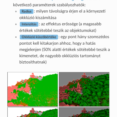
következő paraméterek szabályozhatók:
: milyen távolságra érjen el a környezeti
Radius
okklúzió kiszámítása
: az effektus erőssége (a magasabb
Intenzitás
értékek sötétebbé teszik az objektumokat)
: egy pont hány szomszédos
Okklúzió küszöbértéke
pontot kell kitakarjon ahhoz, hogy a hatás
megjelenjen (50% alatti értékek sötétebbé teszik a
kimenetet, de nagyobb okklúziós tartományt
biztosíthatnak)