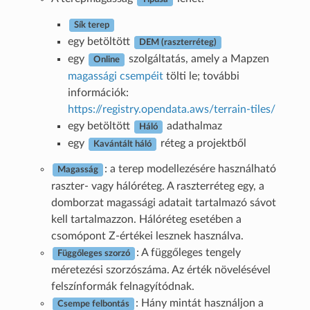
Sík terep
egy betöltött
DEM (raszterréteg)
egy
szolgáltatás, amely a Mapzen
Online
magassági csempéit
tölti le; további
információk:
https://registry.opendata.aws/terrain-tiles/
egy betöltött
adathalmaz
Háló
egy
réteg a projektből
Kavántált háló
: a terep modellezésére használható
Magasság
raszter- vagy hálóréteg. A raszterréteg egy, a
domborzat magassági adatait tartalmazó sávot
kell tartalmazzon. Hálóréteg esetében a
csomópont Z-értékei lesznek használva.
: A függőleges tengely
Függőleges szorzó
méretezési szorzószáma. Az érték növelésével
felszínformák felnagyítódnak.
: Hány mintát használjon a
Csempe felbontás