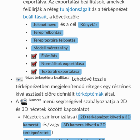
exportálva. Az exportálási beállítások, amelyek
felülírják a réteg
tulajdonságait
ás a térképnézet
beállításait
, a következők:
és a cél
Jelenet neve
Könyvtár
Terep felbontás
Terep textúra felbontás
Modell méretarány
Élsimítás
Normálisok exportálása
Textúrák exportálása
Nézet térképtéma beállítása
: Lehetővé teszi a
térképnézetben megjelenítendő rétegek egy részének
kiválasztását előre definiált
térképtémák
által.
Kamera
A
menü segítségével szabályozhatja a 2D
és 3D nézetek közötti kapcsolatot:
Nézetek szinkronizálása (
2D térképnézet követi a 3D
és/vagy
kamerát
3D kamera követi a 2D
)
térképnézetet