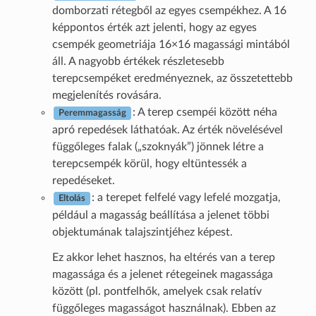
domborzati rétegből az egyes csempékhez. A 16
képpontos érték azt jelenti, hogy az egyes
csempék geometriája 16×16 magassági mintából
áll. A nagyobb értékek részletesebb
terepcsempéket eredményeznek, az összetettebb
megjelenítés rovására.
: A terep csempéi között néha
Peremmagasság
apró repedések láthatóak. Az érték növelésével
függőleges falak („szoknyák”) jönnek létre a
terepcsempék körül, hogy eltüntessék a
repedéseket.
: a terepet felfelé vagy lefelé mozgatja,
Eltolás
például a magasság beállítása a jelenet többi
objektumának talajszintjéhez képest.
Ez akkor lehet hasznos, ha eltérés van a terep
magassága és a jelenet rétegeinek magassága
között (pl. pontfelhők, amelyek csak relatív
függőleges magasságot használnak). Ebben az