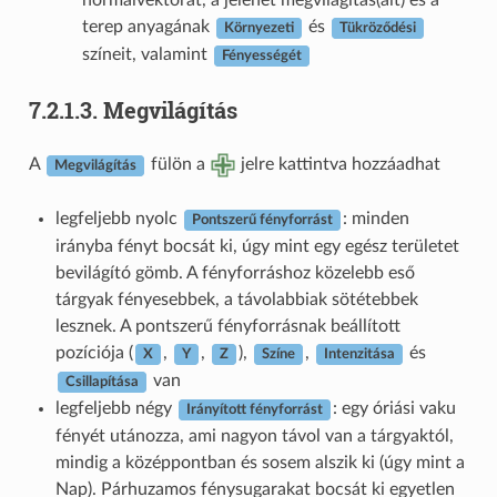
normálvektorát, a jelenet megvilágítás(ait) és a
terep anyagának
és
Környezeti
Tükröződési
színeit, valamint
Fényességét
7.2.1.3.
Megvilágítás
A
fülön a
jelre kattintva hozzáadhat
Megvilágítás
legfeljebb nyolc
: minden
Pontszerű fényforrást
irányba fényt bocsát ki, úgy mint egy egész területet
bevilágító gömb. A fényforráshoz közelebb eső
tárgyak fényesebbek, a távolabbiak sötétebbek
lesznek. A pontszerű fényforrásnak beállított
pozíciója (
,
,
),
,
és
X
Y
Z
Színe
Intenzitása
van
Csillapítása
legfeljebb négy
: egy óriási vaku
Irányított fényforrást
fényét utánozza, ami nagyon távol van a tárgyaktól,
mindig a középpontban és sosem alszik ki (úgy mint a
Nap). Párhuzamos fénysugarakat bocsát ki egyetlen