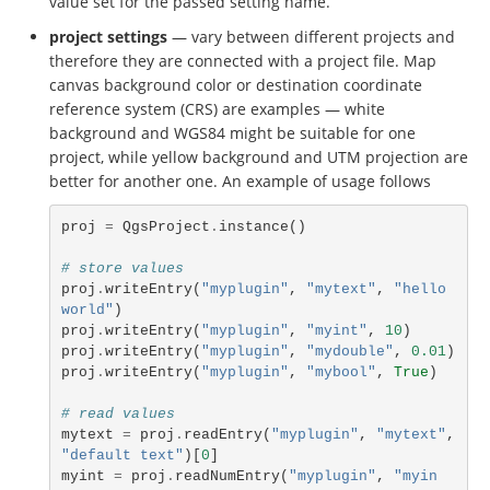
value set for the passed setting name.
project settings
— vary between different projects and
therefore they are connected with a project file. Map
canvas background color or destination coordinate
reference system (CRS) are examples — white
background and WGS84 might be suitable for one
project, while yellow background and UTM projection are
better for another one. An example of usage follows
proj
=
QgsProject
.
instance
()
# store values
proj
.
writeEntry
(
"myplugin"
,
"mytext"
,
"hello 
world"
)
proj
.
writeEntry
(
"myplugin"
,
"myint"
,
10
)
proj
.
writeEntry
(
"myplugin"
,
"mydouble"
,
0.01
)
proj
.
writeEntry
(
"myplugin"
,
"mybool"
,
True
)
# read values
mytext
=
proj
.
readEntry
(
"myplugin"
,
"mytext"
,
"default text"
)[
0
]
myint
=
proj
.
readNumEntry
(
"myplugin"
,
"myin