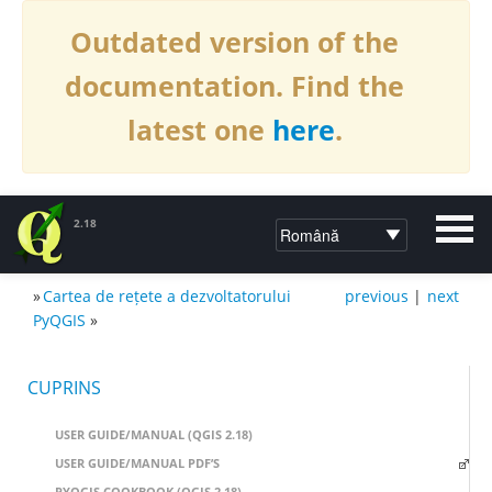
Outdated version of the
documentation. Find the
latest one
here
.
2.18
»
Cartea de rețete a dezvoltatorului
previous
|
next
DOCUMENTAȚIE QGIS 2.18
PyQGIS
»
CUPRINS
USER GUIDE/MANUAL (QGIS 2.18)
USER GUIDE/MANUAL PDF’S
PYQGIS COOKBOOK (QGIS 2.18)