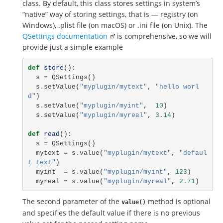
class. By default, this class stores settings in system’s
“native” way of storing settings, that is — registry (on
Windows), .plist file (on macOS) or .ini file (on Unix). The
QSettings documentation
is comprehensive, so we will
provide just a simple example
def
store
():
s
=
QSettings
()
s
.
setValue
(
"myplugin/mytext"
,
"hello worl
d"
)
s
.
setValue
(
"myplugin/myint"
,
10
)
s
.
setValue
(
"myplugin/myreal"
,
3.14
)
def
read
():
s
=
QSettings
()
mytext
=
s
.
value
(
"myplugin/mytext"
,
"defaul
t text"
)
myint
=
s
.
value
(
"myplugin/myint"
,
123
)
myreal
=
s
.
value
(
"myplugin/myreal"
,
2.71
)
The second parameter of the
method is optional
value()
and specifies the default value if there is no previous