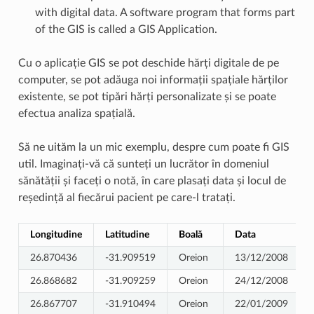
with digital data. A software program that forms part
of the GIS is called a GIS Application.
Cu o aplicație GIS se pot deschide hărți digitale de pe
computer, se pot adăuga noi informații spațiale hărților
existente, se pot tipări hărți personalizate și se poate
efectua analiza spațială.
Să ne uităm la un mic exemplu, despre cum poate fi GIS
util. Imaginați-vă că sunteți un lucrător în domeniul
sănătății și faceți o notă, în care plasați data și locul de
reședință al fiecărui pacient pe care-l tratați.
Longitudine
Latitudine
Boală
Data
26.870436
-31.909519
Oreion
13/12/2008
26.868682
-31.909259
Oreion
24/12/2008
26.867707
-31.910494
Oreion
22/01/2009