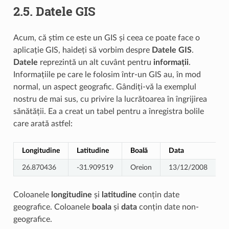
2.5.
Datele GIS
Acum, că știm ce este un GIS și ceea ce poate face o
aplicație GIS, haideți să vorbim despre
Datele GIS
.
Datele
reprezintă un alt cuvânt pentru
informații
.
Informațiile pe care le folosim într-un GIS au, în mod
normal, un aspect geografic. Gândiți-vă la exemplul
nostru de mai sus, cu privire la lucrătoarea în îngrijirea
sănătății. Ea a creat un tabel pentru a înregistra bolile
care arată astfel:
Longitudine
Latitudine
Boală
Data
26.870436
-31.909519
Oreion
13/12/2008
Coloanele
longitudine
și
latitudine
conțin date
geografice. Coloanele
boala
și
data
conțin date non-
geografice.