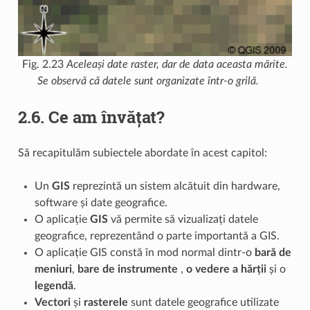
Fig. 2.23
Aceleași date raster, dar de data aceasta mărite.
Se observă că datele sunt organizate într-o grilă.
2.6.
Ce am învățat?
Să recapitulăm subiectele abordate în acest capitol:
Un
GIS
reprezintă un sistem alcătuit din hardware,
software și date geografice.
O aplicație
GIS
vă permite să vizualizați datele
geografice, reprezentând o parte importantă a GIS.
O aplicație GIS constă în mod normal dintr-o
bară de
meniuri
,
bare de instrumente
,
o vedere a hărții
și o
legendă
.
Vectori
și
rasterele
sunt datele geografice utilizate