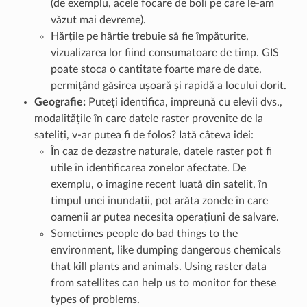
(de exemplu, acele focare de boli pe care le-am
văzut mai devreme).
Hărțile pe hârtie trebuie să fie împăturite,
vizualizarea lor fiind consumatoare de timp. GIS
poate stoca o cantitate foarte mare de date,
permițând găsirea ușoară și rapidă a locului dorit.
Geografie:
Puteți identifica, împreună cu elevii dvs.,
modalitățile în care datele raster provenite de la
sateliți, v-ar putea fi de folos? Iată câteva idei:
În caz de dezastre naturale, datele raster pot fi
utile în identificarea zonelor afectate. De
exemplu, o imagine recent luată din satelit, în
timpul unei inundații, pot arăta zonele în care
oamenii ar putea necesita operațiuni de salvare.
Sometimes people do bad things to the
environment, like dumping dangerous chemicals
that kill plants and animals. Using raster data
from satellites can help us to monitor for these
types of problems.