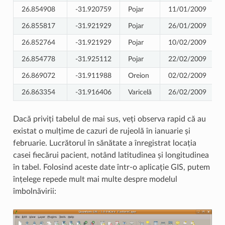
26.854908
-31.920759
Pojar
11/01/2009
26.855817
-31.921929
Pojar
26/01/2009
26.852764
-31.921929
Pojar
10/02/2009
26.854778
-31.925112
Pojar
22/02/2009
26.869072
-31.911988
Oreion
02/02/2009
26.863354
-31.916406
Varicelă
26/02/2009
Dacă priviți tabelul de mai sus, veți observa rapid că au
existat o mulțime de cazuri de rujeolă în ianuarie și
februarie. Lucrătorul în sănătate a înregistrat locația
casei fiecărui pacient, notând latitudinea și longitudinea
în tabel. Folosind aceste date într-o aplicație GIS, putem
înțelege repede mult mai multe despre modelul
îmbolnăvirii: