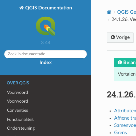
QGIS Documentation
QGIS Geb
24.1.26.
Ve
Vorige
3.44
Belan
Index
Vertalen
OVER QGIS
24.1.26
Voorwoord
Voorwoord
Conventies
Attribute
Affiene tr
Functionaliteit
Samenvoe
Ondersteuning
Grens