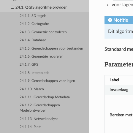
voor lage
24.1. QGIS algoritme provider
24.1.1. 3D-tegels
Notitie
24.1.2. Cartografie
Dit algorit
24.1.3. Geometrie controleren
24.1.4. Database
24.1.5. Gereedschappen voor bestanden
Standaard m
24.1.6. Geometrie repareren
Paramete
24.1.7. GPS
24.1.8. Interpolatie
Label
24.1.9. Gereedschappen voor lagen
24.1.10. Mazen
Invoerlaag
24.1.11. Gereedschap Metadata
24.1.12. Gereedschappen
Modelontwerper
Bereken met
24.1.13. Netwerkanalyse
24.1.14. Plots