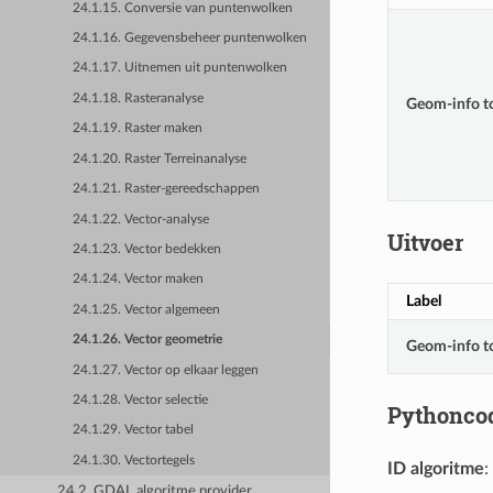
24.1.15. Conversie van puntenwolken
24.1.16. Gegevensbeheer puntenwolken
24.1.17. Uitnemen uit puntenwolken
24.1.18. Rasteranalyse
Geom-info t
24.1.19. Raster maken
24.1.20. Raster Terreinanalyse
24.1.21. Raster-gereedschappen
24.1.22. Vector-analyse
Uitvoer
24.1.23. Vector bedekken
24.1.24. Vector maken
Label
24.1.25. Vector algemeen
24.1.26. Vector geometrie
Geom-info t
24.1.27. Vector op elkaar leggen
24.1.28. Vector selectie
Pythonco
24.1.29. Vector tabel
24.1.30. Vectortegels
ID algoritme
:
24.2. GDAL algoritme provider