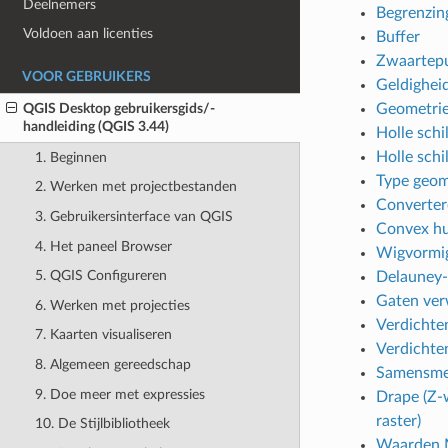
Deelnemers
Begrenzin
Voldoen aan licenties
Buffer
Zwaartep
VOOR GEBRUIKERS
Geldighei
Geometrie
QGIS Desktop gebruikersgids/-
handleiding (QGIS 3.44)
Holle schil
Holle schil
1. Beginnen
Type geom
2. Werken met projectbestanden
Converter
3. Gebruikersinterface van QGIS
Convex hul
4. Het paneel Browser
Wigvormig
5. QGIS Configureren
Delauney-
Gaten ver
6. Werken met projecties
Verdichte
7. Kaarten visualiseren
Verdichten
8. Algemeen gereedschap
Samensme
9. Doe meer met expressies
Drape (Z-w
raster)
10. De Stijlbibliotheek
Waarden 