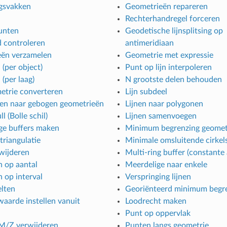
gsvakken
Geometrieën repareren
Rechterhandregel forceren
unten
Geodetische lijnsplitsing op
d controleren
antimeridiaan
ën verzamelen
Geometrie met expressie
 (per object)
Punt op lijn interpoleren
 (per laag)
N grootste delen behouden
etrie converteren
Lijn subdeel
en naar gebogen geometrieën
Lijnen naar polygonen
l (Bolle schil)
Lijnen samenvoegen
e buffers maken
Minimum begrenzing geomet
triangulatie
Minimale omsluitende cirkel
wijderen
Multi-ring buffer (constante
n op aantal
Meerdelige naar enkele
 op interval
Verspringing lijnen
lten
Georiënteerd minimum begr
aarde instellen vanuit
Loodrecht maken
Punt op oppervlak
M/Z verwijderen
Punten langs geometrie