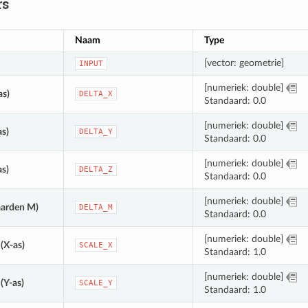
rs
Naam
Type
[vector: geometrie]
INPUT
[numeriek: double]
as)
DELTA_X
Standaard: 0.0
[numeriek: double]
as)
DELTA_Y
Standaard: 0.0
[numeriek: double]
as)
DELTA_Z
Standaard: 0.0
[numeriek: double]
aarden M)
DELTA_M
Standaard: 0.0
[numeriek: double]
(X-as)
SCALE_X
Standaard: 1.0
[numeriek: double]
(Y-as)
SCALE_Y
Standaard: 1.0