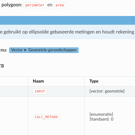
n
polygoon
:
en
perimeter
area
me gebruikt op ellipsoïde gebaseerde metingen en houdt rekening
enu
:
Vector ► Geometrie-gereedschappen
rs
Naam
Type
[vector: geometrie]
INPUT
[enumeratie]
CALC_METHOD
Standaard: 0