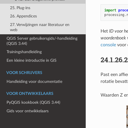
25. Plug-ins
import
proc
processing
.
26. Appendices
27. Verwijzingen naar literatuur en
web
Het
ID voor h
woordenboek v
QGIS Server gebruikersgids/-handleiding
(QGIS 3.44)
console
voor 
Trainingshandleiding
24.1.26.
Een kleine introductie in GIS
VOOR SCHRIJVERS
Past een affi
rotatie bevat
Handleiding voor documentatie
VOOR ONTWIKKELAARS
Waarden Z en
PyQGIS kookboek (QGIS 3.44)
Gids voor ontwikkelaars