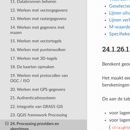
11. Databronnen beheren
Geselecte
12. Werken met vectorgegevens
Lijnen uit
13. Werken met rastergegevens
Lijnen ver
M-waarde
14. Werken met gegevens met
mazen
Specifiek
15. Werken met vectortegels
24.1.26.1
16. Werken met puntenwolken
17. Werken met 3D-tegels
Berekent geom
18. De kaarten opmaken
19. Werken met protocollen van
Het maakt een
OGC / ISO
berekeningen 
20. Werken met GPS-gegevens
21. Authenticatiesysteem
De aan de tab
22. Integratie van GRASS GIS
voor lage
23. QGIS framework Processing
voor lage
24. Processing providers en
(
straight
algoritmes