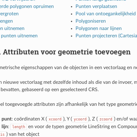
erde polygonen opruimen
Punten verplaatsen
vergroten
Pool van ontoegankelijkheid
lengen
Polygoniseren
n uitnemen
Polygonen naar lijnen
e punten uitnemen
Punten projecteren (Cartesia
.
Attributen voor geometrie toevoegen
etrische eigenschappen van de objecten in een vectorlaag en ne
 nieuwe vectorlaag met dezelfde inhoud als die van de invoer, 
bevatten, gebaseerd op een geselecteerd CRS.
el toegevoegde attributen zijn afhankelijk van het type geometri
n
punt
: coördinaten X (
), Y (
), Z (
) en/of wa
xcoord
ycoord
zcoord
n
lijn
:
en voor de typen geometrie LineString en Compou
length
) van het object
dis