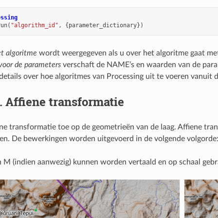
essing
run
(
"algorithm_id"
,
{
parameter_dictionary
})
et algoritme
wordt weergegeven als u over het algoritme gaat met
oor de parameters
verschaft de NAME’s en waarden van de para
details over hoe algoritmes van Processing uit te voeren vanuit 
2.
Affiene transformatie
ene transformatie toe op de geometrieën van de laag. Affiene tr
ten. De bewerkingen worden uitgevoerd in de volgende volgorde: 
 M (indien aanwezig) kunnen worden vertaald en op schaal gebr