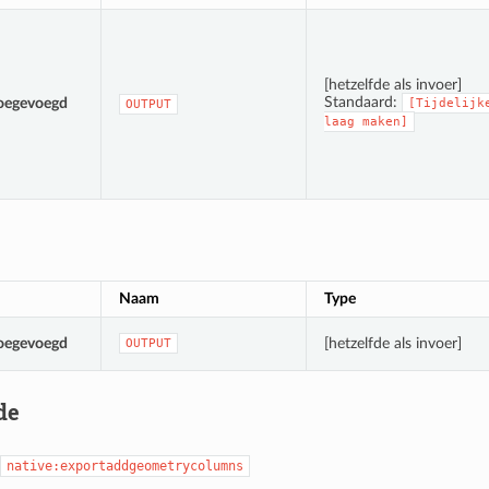
[hetzelfde als invoer]
Standaard:
oegevoegd
[Tijdelijk
OUTPUT
laag
maken]
Naam
Type
oegevoegd
[hetzelfde als invoer]
OUTPUT
de
native:exportaddgeometrycolumns