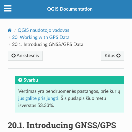
QGIS Documentation
QGIS naudotojo vadovas
20.
Working with GPS Data
20.1.
Introducing GNSS/GPS Data
Ankstesnis
Kitas
Svarbu
Vertimas yra bendruomenės pastangos, prie kurių
jūs galite prisijungti
. Šis puslapis šiuo metu
išverstas 53.33%.
20.1.
Introducing GNSS/GPS