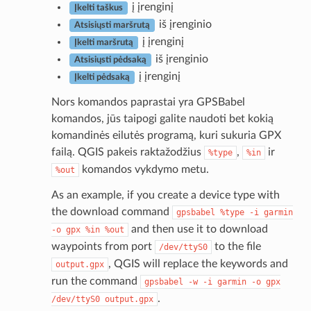
į įrenginį
Įkelti taškus
iš įrenginio
Atsisiųsti maršrutą
į įrenginį
Įkelti maršrutą
iš įrenginio
Atsisiųsti pėdsaką
į įrenginį
Įkelti pėdsaką
Nors komandos paprastai yra GPSBabel
komandos, jūs taipogi galite naudoti bet kokią
komandinės eilutės programą, kuri sukuria GPX
failą. QGIS pakeis raktažodžius
,
ir
%type
%in
komandos vykdymo metu.
%out
As an example, if you create a device type with
the download command
gpsbabel
%type
-i
garmin
and then use it to download
-o
gpx
%in
%out
waypoints from port
to the file
/dev/ttyS0
, QGIS will replace the keywords and
output.gpx
run the command
gpsbabel
-w
-i
garmin
-o
gpx
.
/dev/ttyS0
output.gpx