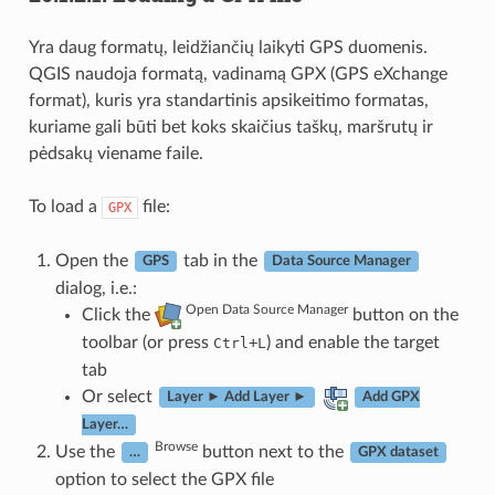
Yra daug formatų, leidžiančių laikyti GPS duomenis.
QGIS naudoja formatą, vadinamą GPX (GPS eXchange
format), kuris yra standartinis apsikeitimo formatas,
kuriame gali būti bet koks skaičius taškų, maršrutų ir
pėdsakų viename faile.
To load a
file:
GPX
Open the
tab in the
GPS
Data Source Manager
dialog, i.e.:
Open Data Source Manager
Click the
button on the
toolbar (or press
+
) and enable the target
Ctrl
L
tab
Or select
Layer ► Add Layer ►
Add GPX
Layer…
Browse
Use the
button next to the
…
GPX dataset
option to select the GPX file