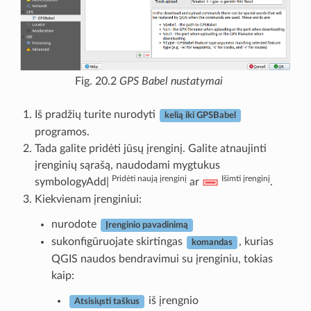
Fig. 20.2
GPS Babel nustatymai
Iš pradžių turite nurodyti
kelią iki GPSBabel
programos.
Tada galite pridėti jūsų įrenginį. Galite atnaujinti
įrenginių sąrašą, naudodami mygtukus
Pridėti naują įrenginį
Išimti įrenginį
symbologyAdd|
ar
.
Kiekvienam įrenginiui:
nurodote
Įrenginio pavadinimą
sukonfigūruojate skirtingas
, kurias
komandas
QGIS naudos bendravimui su įrenginiu, tokias
kaip:
iš įrengnio
Atsisiųsti taškus