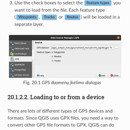
Use the check boxes to select the
you
Feature types
want to load from the file. Each feature type
(
,
or
) will be loaded in a
Waypoints
Tracks
Routes
separate layer.
Fig. 20.1
GPS duomenų įkėlimo dialogas
20.1.2.2.
Loading to or from a device
There are lots of different types of GPS devices and
formats. Since QGIS uses GPX files, you need a way to
convert other GPS file formats to GPX. QGIS can do