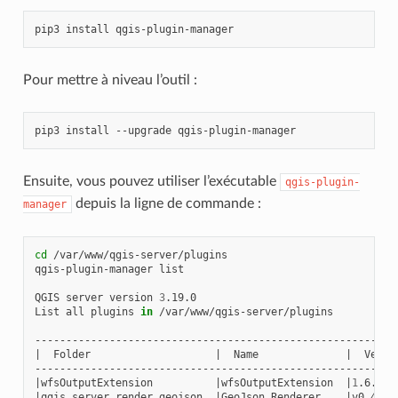
pip3
install
Pour mettre à niveau l’outil :
pip3
install
--upgrade
Ensuite, vous pouvez utiliser l’exécutable
qgis-plugin-
depuis la ligne de commande :
manager
cd
/var/www/qgis-server/plugins

qgis-plugin-manager
list

QGIS
server
version
3
.19.0

List
all
plugins
in
/var/www/qgis-server/plugins

|
Folder
|
Name
|
Versi
|
wfsOutputExtension
|
wfsOutputExtension
|
1
.6.2
|
qgis_server_render_geojson
|
GeoJson
Renderer
|
v0.4