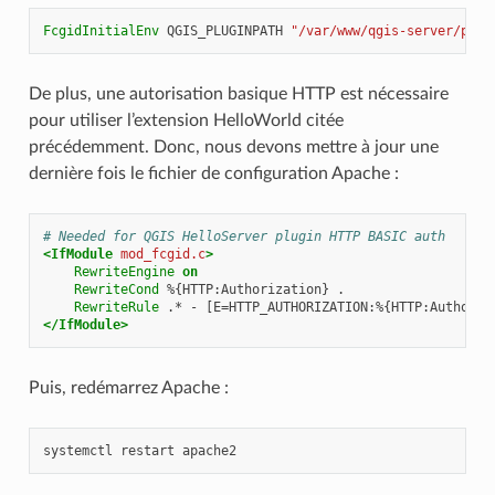
FcgidInitialEnv
QGIS_PLUGINPATH
"/var/www/qgis-server/plug
De plus, une autorisation basique HTTP est nécessaire
pour utiliser l’extension HelloWorld citée
précédemment. Donc, nous devons mettre à jour une
dernière fois le fichier de configuration Apache :
# Needed for QGIS HelloServer plugin HTTP BASIC auth
<IfModule
mod_fcgid.c
>
RewriteEngine
on
RewriteCond
%{HTTP:Authorization}
RewriteRule
.*
-
</IfModule>
Puis, redémarrez Apache :
systemctl
restart