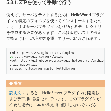
5.3.1.
ZIPを使って手動で行う
例えば、サーバをテストするために
HelloWorld
プラグ
インを特定のフォルダを使ってインストールするため
には、まずサーバプラグインを格納するディレクトリ
を作成する必要があります。これは仮想ホストの設定
で指定され、環境変数を通してサーバに渡されます：
mkdir
-p
cd
/var/www/qgis-server/plugins

wget
https://github.com/elpaso/qgis-helloserver/archive/mas
unzip
master.zip

mv
qgis-helloserver-master
警告
説明文
によると、HelloServer プラグインは開発お
よびデモ用に設計されています。このプラグインが
不要な場合は、本番環境用に使用しないでくださ
い。