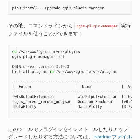
pip3
install
--upgrade
その後、コマンドラインから
実行
qgis-plugin-manager
ファイルを使うことができます：
cd
/var/www/qgis-server/plugins

qgis-plugin-manager
list

QGIS
server
version
3
.19.0

List
all
plugins
in
/var/www/qgis-server/plugins

|
Folder
|
Name
|
Versi
|
wfsOutputExtension
|
wfsOutputExtension
|
1
.6.2
|
qgis_server_render_geojson
|
GeoJson
Renderer
|
v0.4
|
DataPlotly
|
Data
Plotly
|
3
.7.1
このツールでプラグインをインストールしたりアップ
グレードしたりする方法については、
readme ファイル