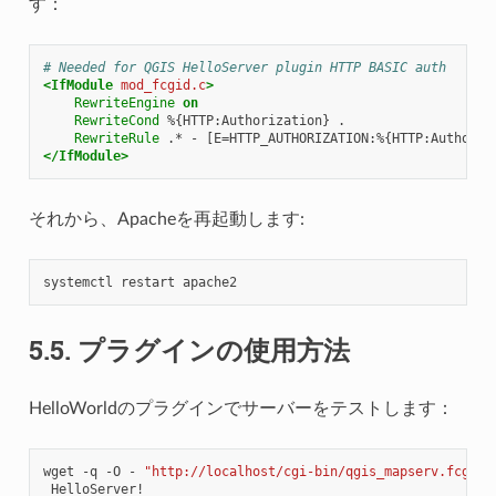
す：
# Needed for QGIS HelloServer plugin HTTP BASIC auth
<IfModule
mod_fcgid.c
>
RewriteEngine
on
RewriteCond
%{HTTP:Authorization}
RewriteRule
.*
-
</IfModule>
それから、Apacheを再起動します:
systemctl
restart
5.5.
プラグインの使用方法
HelloWorldのプラグインでサーバーをテストします：
wget
-q
-O
-
"http://localhost/cgi-bin/qgis_mapserv.fcgi?S