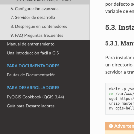
5.5. Como usar un complemento
por defecto s
6. Canfiguración avanzada
variable de e
7. Servidor de desarrollo
5.3.
Inst
8. Despliegue en contenedores
9. FAQ Preguntas frecuentes
5.3.1.
Manu
Manual de entrenamiento
Una Introducción fácil a GIS
Para instalar
un directorio 
PARA DOCUMENTADORES
servidor a tr
Pautas de Documentación
PARA DESARROLLADORES
mkdir
-p
cd
/var/www/
PyQGIS Cookbook (QGIS 3.44)
wget
https:/
unzip
master
Guía para Desarrolladores
mv
qgis-hel
Adverten