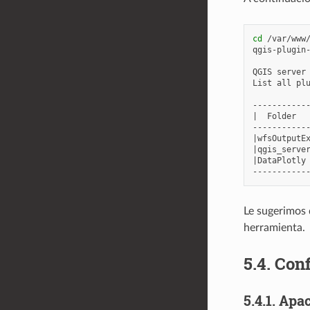
cd
/var/www/
qgis-plugin
QGIS
server
List
all
pl
|
Folder
|
wfsOutputE
|
qgis_serve
|
DataPlotly
Le sugerimos 
herramienta.
5.4.
Conf
5.4.1.
Apa