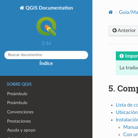
QGIS Documentation
Guía/Ma
Anterior
3.44
Impor
Índice
La tradu
SOBRE QGIS
5.
Comp
Preámbulo
Preámbulo
Lista de 
Convenciones
Ubicación
Instalació
Prestaciones
Manua
Ayuda y apoyo
Con un