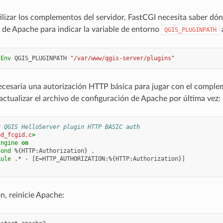
ilizar los complementos del servidor, FastCGI necesita saber dó
 de Apache para indicar la variable de entorno
QGIS_PLUGINPATH
lEnv
QGIS_PLUGINPATH
"/var/www/qgis-server/plugins"
cesaria una autorización HTTP básica para jugar con el compl
ctualizar el archivo de configuración de Apache por última vez:
r QGIS HelloServer plugin HTTP BASIC auth
od_fcgid.c
>
Engine
on
Cond
%{HTTP:Authorization}
Rule
.*
-
n, reinicie Apache: