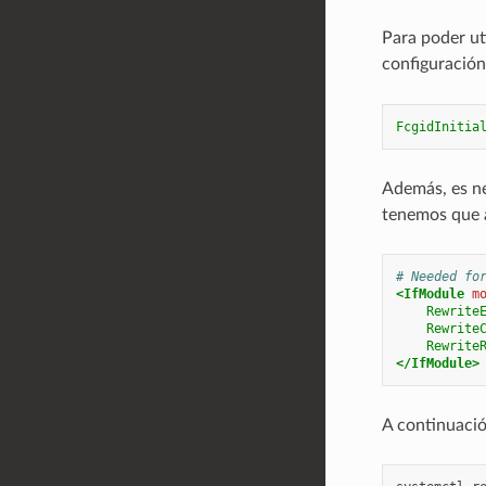
Para poder ut
configuración
FcgidInitia
Además, es ne
tenemos que a
# Needed fo
<IfModule
m
Rewrite
Rewrite
Rewrite
</IfModule>
A continuació