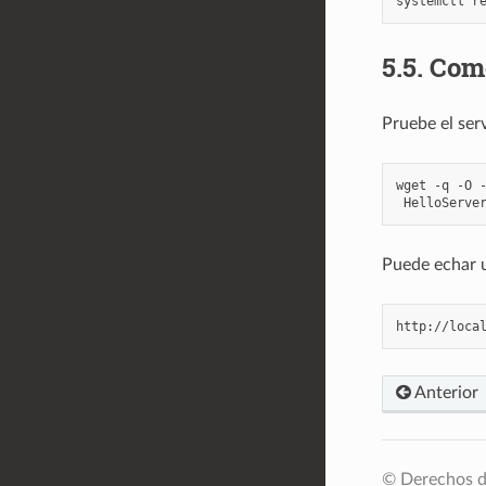
systemctl
r
5.5.
Com
Pruebe el ser
wget
-q
-O
Puede echar u
Anterior
© Derechos d