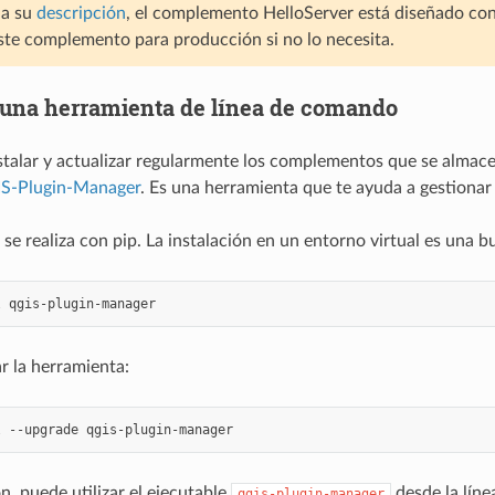
 a su
descripción
, el complemento HelloServer está diseñado co
te complemento para producción si no lo necesita.
una herramienta de línea de comando
nstalar y actualizar regularmente los complementos que se alma
S-Plugin-Manager
. Es una herramienta que te ayuda a gestiona
 se realiza con pip. La instalación en un entorno virtual es una 
l
r la herramienta:
l
--upgrade
n, puede utilizar el ejecutable
desde la lín
qgis-plugin-manager