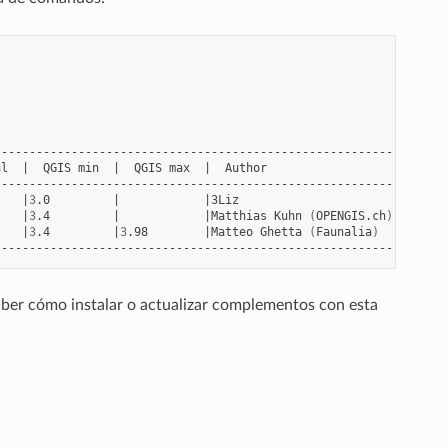
al
|
QGIS
min
|
QGIS
max
|
Author
|
Ac
|
3
.0
|
|
3Liz
|
|
3
.4
|
|
Matthias
Kuhn
(
OPENGIS.ch
)
|
|
3
.4
|
3
.98
|
Matteo
Ghetta
(
Faunalia
)
|
Upgr
ber cómo instalar o actualizar complementos con esta