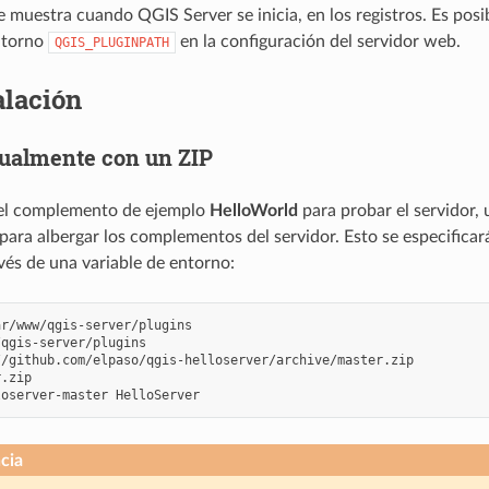
e muestra cuando QGIS Server se inicia, en los registros. Es posi
ntorno
en la configuración del servidor web.
QGIS_PLUGINPATH
alación
almente con un ZIP
 el complemento de ejemplo
HelloWorld
para probar el servidor, 
para albergar los complementos del servidor. Esto se especificará 
avés de una variable de entorno:
qgis-server/plugins

/github.com/elpaso/qgis-helloserver/archive/master.zip

.zip

loserver-master
cia