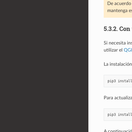
De acuerdo
mantenga es
5.3.2.
Con 
Si necesita i
utilizar el
QGI
La instalación
pip3
instal
Para actualiza
pip3
instal
A continuació