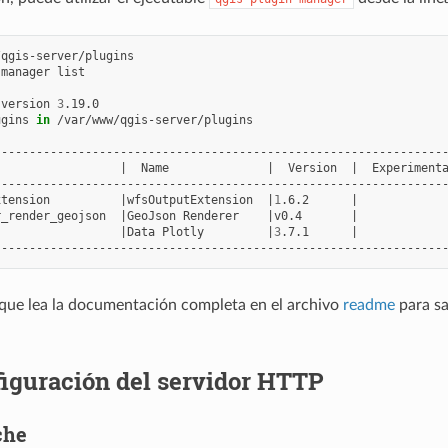
qgis-server/plugins

-manager
list

version
3
.19.0

ugins
in
/var/www/qgis-server/plugins

|
Name
|
Version
|
Experiment
xtension
|
wfsOutputExtension
|
1
.6.2
|
r_render_geojson
|
GeoJson
Renderer
|
v0.4
|
|
Data
Plotly
|
3
.7.1
|
que lea la documentación completa en el archivo
readme
para sa
iguración del servidor HTTP
che