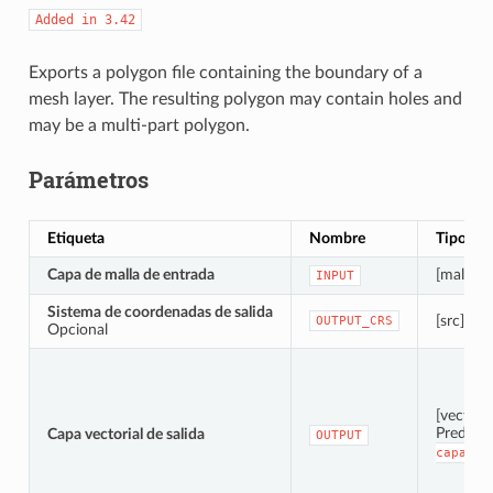
Added
in
3.42
Exports a polygon file containing the boundary of a
mesh layer. The resulting polygon may contain holes and
may be a multi-part polygon.
Parámetros
Etiqueta
Nombre
Tipo
Capa de malla de entrada
[malla]
INPUT
Sistema de coordenadas de salida
[src]
OUTPUT_CRS
Opcional
[vectoria
Predete
Capa vectorial de salida
OUTPUT
capa
te