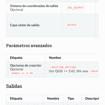
Sistema de coordenadas de salida
[src
CRS_OUTPUT
Opcional
[rás
Pre
Capa ráster de salida
OUTPUT
to
Parámetros avanzados
Etiqueta
Nombre
Opciones de creación
CREATION_OPTIONS
Opcional
(for QGIS <= 3.42, this was
CREATE_O
Added
in
3.40
Salidas
Etiqueta
Nombre
Tipo
Descripción