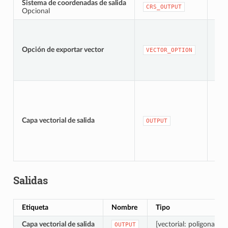
Sistema de coordenadas de salida
[src
CRS_OUTPUT
Opcional
Opción de exportar vector
[en
VECTOR_OPTION
[vec
Pre
Capa vectorial de salida
OUTPUT
cap
Salidas
Etiqueta
Nombre
Tipo
Capa vectorial de salida
[vectorial: poligonal]
OUTPUT