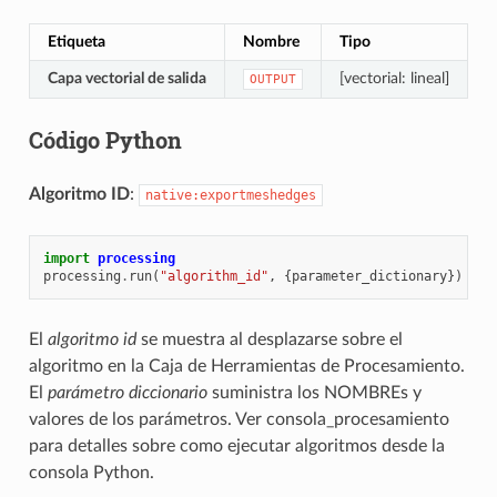
Etiqueta
Nombre
Tipo
D
Capa vectorial de salida
[vectorial: lineal]
C
OUTPUT
Código Python
Algoritmo ID
:
native:exportmeshedges
import
processing
processing
.
run
(
"algorithm_id"
,
{
parameter_dictionary
})
El
algoritmo id
se muestra al desplazarse sobre el
algoritmo en la Caja de Herramientas de Procesamiento.
El
parámetro diccionario
suministra los NOMBREs y
valores de los parámetros. Ver
consola_procesamiento
para detalles sobre como ejecutar algoritmos desde la
consola Python.