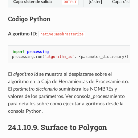
Capa ráster de salida
[ráster]
Capa ráster de
OUTPUT
Código Python
Algoritmo ID
:
native:meshrasterize
import
processing
processing
.
run
(
"algorithm_id"
,
{
parameter_dictionary
})
El
algoritmo id
se muestra al desplazarse sobre el
algoritmo en la Caja de Herramientas de Procesamiento.
El
parámetro diccionario
suministra los NOMBREs y
valores de los parámetros. Ver
consola_procesamiento
para detalles sobre como ejecutar algoritmos desde la
consola Python.
24.1.10.9.
Surface to Polygon