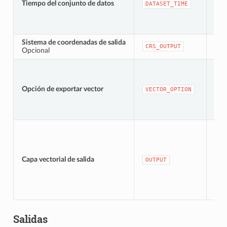
Tiempo del conjunto de datos
[da
DATASET_TIME
Sistema de coordenadas de salida
[src
CRS_OUTPUT
Opcional
Opción de exportar vector
[en
VECTOR_OPTION
[vec
Pre
Capa vectorial de salida
OUTPUT
cap
Salidas