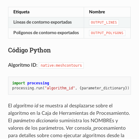
Etiqueta
Nombre
T
Líneas de contorno exportadas
[v
OUTPUT_LINES
Polígonos de contorno exportados
[
OUTPUT_POLYGONS
Código Python
Algoritmo ID
:
native:meshcontours
import
processing
processing
.
run
(
"algorithm_id"
,
{
parameter_dictionary
})
El
algoritmo id
se muestra al desplazarse sobre el
algoritmo en la Caja de Herramientas de Procesamiento.
El
parámetro diccionario
suministra los NOMBREs y
valores de los parámetros. Ver
consola_procesamiento
para detalles sobre como ejecutar algoritmos desde la