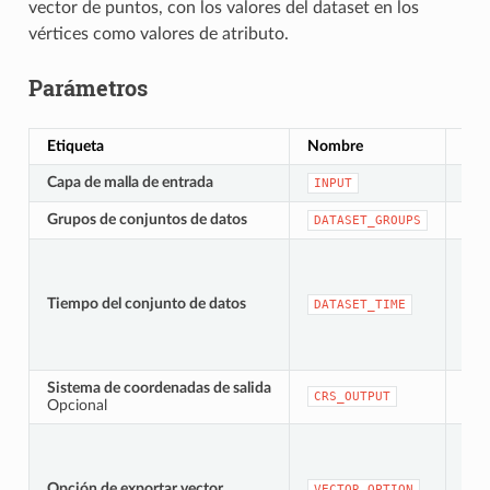
vector de puntos, con los valores del dataset en los
vértices como valores de atributo.
Parámetros
Etiqueta
Nombre
Tip
Capa de malla de entrada
[mal
INPUT
Grupos de conjuntos de datos
[laye
DATASET_GROUPS
Tiempo del conjunto de datos
[da
DATASET_TIME
Sistema de coordenadas de salida
[src
CRS_OUTPUT
Opcional
Opción de exportar vector
[en
VECTOR_OPTION