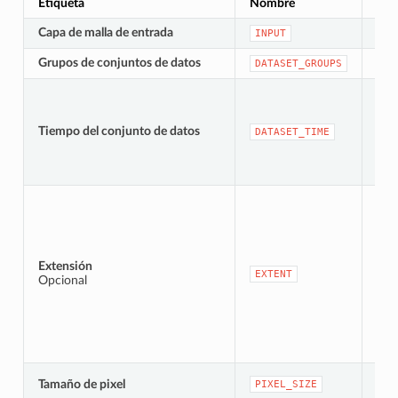
Etiqueta
Nombre
Tip
Capa de malla de entrada
[mal
INPUT
Grupos de conjuntos de datos
[laye
DATASET_GROUPS
Tiempo del conjunto de datos
[da
DATASET_TIME
Extensión
[ex
EXTENT
Opcional
[nu
Tamaño de pixel
PIXEL_SIZE
Pre