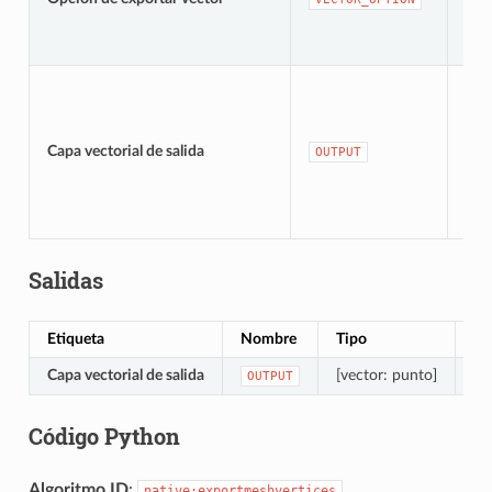
[ve
Pre
Capa vectorial de salida
OUTPUT
cap
Salidas
Etiqueta
Nombre
Tipo
De
Capa vectorial de salida
[vector: punto]
Ou
OUTPUT
Código Python
Algoritmo ID
:
native:exportmeshvertices