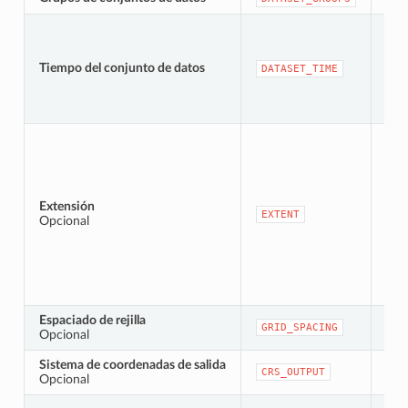
Tiempo del conjunto de datos
[da
DATASET_TIME
Extensión
[ex
EXTENT
Opcional
Espaciado de rejilla
[nu
GRID_SPACING
Opcional
Pre
Sistema de coordenadas de salida
[src
CRS_OUTPUT
Opcional