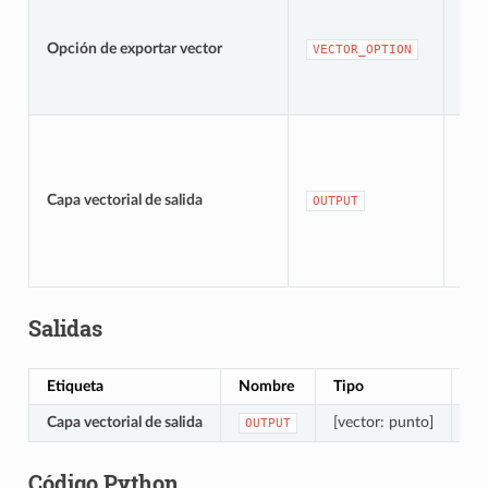
Opción de exportar vector
[en
VECTOR_OPTION
[ve
Pre
Capa vectorial de salida
OUTPUT
cap
Salidas
Etiqueta
Nombre
Tipo
De
Capa vectorial de salida
[vector: punto]
Ca
OUTPUT
Código Python