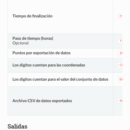
Tiempo de finalización
FINIS
Paso de tiempo (horas)
TIME_
Opcional
Puntos por exportación de datos
INPUT
Los dígitos cuentan para las coordenadas
COORD
Los dígitos cuentan para el valor del conjunto de datos
DATAS
Archivo CSV de datos exportados
OUTPU
Salidas