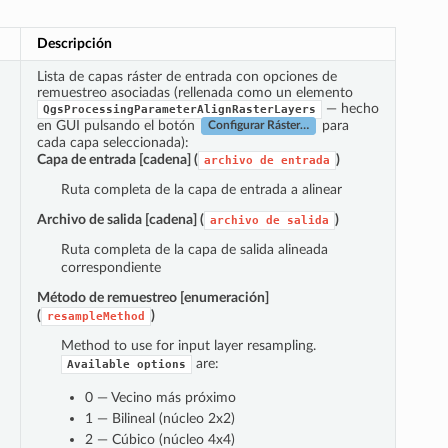
Descripción
Lista de capas ráster de entrada con opciones de
remuestreo asociadas (rellenada como un elemento
— hecho
QgsProcessingParameterAlignRasterLayers
en GUI pulsando el botón
para
Configurar Ráster…
cada capa seleccionada):
Capa de entrada
[cadena] (
)
archivo
de
entrada
Ruta completa de la capa de entrada a alinear
Archivo de salida
[cadena] (
)
archivo
de
salida
Ruta completa de la capa de salida alineada
correspondiente
Método de remuestreo
[enumeración]
(
)
resampleMethod
Method to use for input layer resampling.
are:
Available
options
0 — Vecino más próximo
1 — Bilineal (núcleo 2x2)
2 — Cúbico (núcleo 4x4)