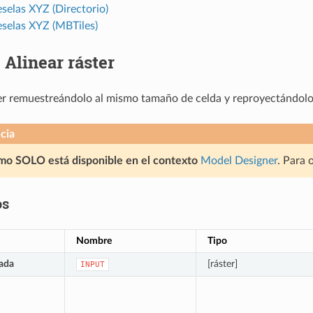
selas XYZ (Directorio)
eselas XYZ (MBTiles)
.
Alinear ráster
ter remuestreándolo al mismo tamaño de celda y reproyectándolo
cia
tmo SOLO está disponible en el contexto
Model Designer
. Para 
os
Nombre
Tipo
ada
[ráster]
INPUT