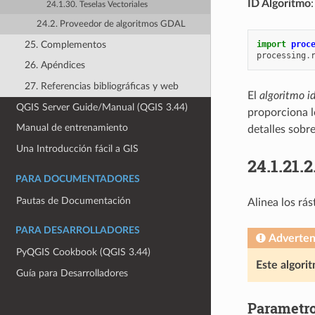
ID Algoritmo
24.1.30. Teselas Vectoriales
24.2. Proveedor de algoritmos GDAL
25. Complementos
import
proc
processing
.
26. Apéndices
27. Referencias bibliográficas y web
El
algoritmo i
QGIS Server Guide/Manual (QGIS 3.44)
proporciona 
Manual de entrenamiento
detalles sobr
Una Introducción fácil a GIS
24.1.21.2
PARA DOCUMENTADORES
Pautas de Documentación
Alinea los rá
PARA DESARROLLADORES
Adverten
PyQGIS Cookbook (QGIS 3.44)
Este algori
Guía para Desarrolladores
Parametr