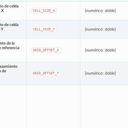
o de celda
a X
[numérico: doble]
CELL_SIZE_X
o de celda
 Y
[numérico: doble]
CELL_SIZE_Y
to de la
e referencia
[numérico: doble]
GRID_OFFSET_X
lazamiento
a de
[numérico: doble]
GRID_OFFSET_Y