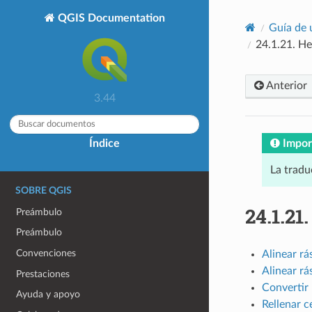
QGIS Documentation
Guía de 
24.1.21.
He
Anterior
3.44
Impor
Índice
La tradu
SOBRE QGIS
24.1.21
Preámbulo
Preámbulo
Convenciones
Alinear rá
Alinear rá
Prestaciones
Convertir 
Ayuda y apoyo
Rellenar c