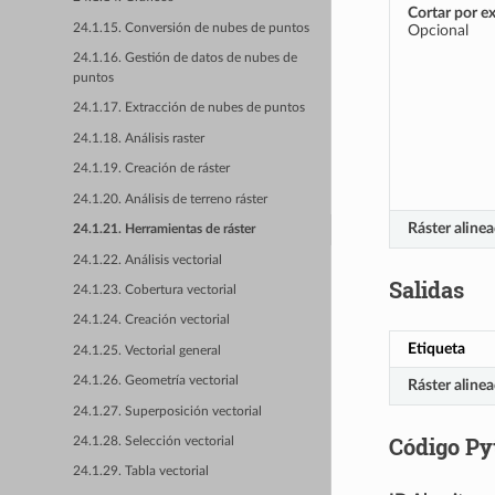
Cortar por e
24.1.15. Conversión de nubes de puntos
Opcional
24.1.16. Gestión de datos de nubes de
puntos
24.1.17. Extracción de nubes de puntos
24.1.18. Análisis raster
24.1.19. Creación de ráster
24.1.20. Análisis de terreno ráster
Ráster aline
24.1.21. Herramientas de ráster
24.1.22. Análisis vectorial
Salidas
24.1.23. Cobertura vectorial
24.1.24. Creación vectorial
Etiqueta
24.1.25. Vectorial general
24.1.26. Geometría vectorial
Ráster aline
24.1.27. Superposición vectorial
Código Py
24.1.28. Selección vectorial
24.1.29. Tabla vectorial