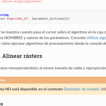
:
native:alignsingleraster
essing
run
(
"algorithm_id"
,
{
parameter_dictionary
})
d
se muestra cuando pasa el cursor sobre el algoritmo en la caja 
los NOMBRES y valores de los parámetros. Consulte
Utilizar al
e cómo ejecutar algoritmos de procesamiento desde la consola d
.
Alinear rásters
steres remuestreándolos al mismo tamaño de celda y reproyectán
cia
tmo NO está disponible en el contexto
Diseñador de modelo
. Ut
os