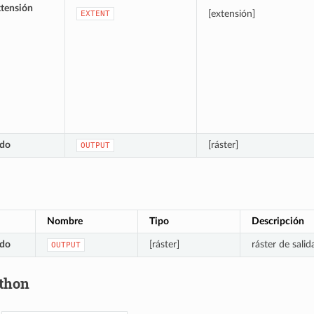
xtensión
[extensión]
EXTENT
ado
[ráster]
OUTPUT
Nombre
Tipo
Descripción
ado
[ráster]
ráster de sali
OUTPUT
thon