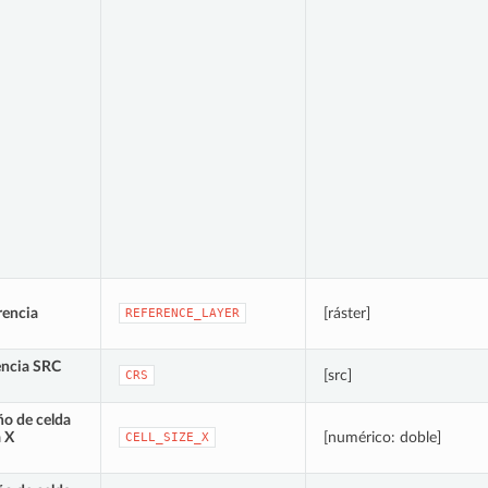
rencia
[ráster]
REFERENCE_LAYER
encia SRC
[src]
CRS
o de celda
a X
[numérico: doble]
CELL_SIZE_X