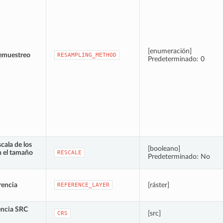
[enumeración]
emuestreo
RESAMPLING_METHOD
Predeterminado: 0
cala de los
[booleano]
n el tamaño
RESCALE
Predeterminado: No
rencia
[ráster]
REFERENCE_LAYER
encia SRC
[src]
CRS