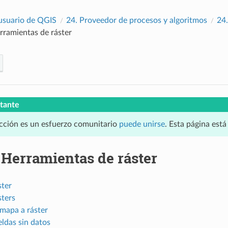
usuario de QGIS
24.
Proveedor de procesos y algoritmos
24
rramientas de ráster
tante
cción es un esfuerzo comunitario
puede unirse
. Esta página est
.
Herramientas de ráster
ster
sters
mapa a ráster
eldas sin datos