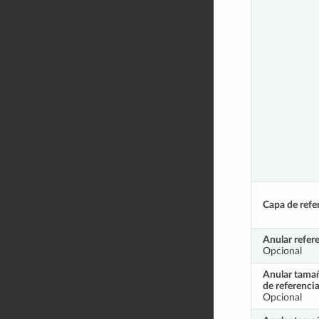
Capa de refe
Anular refer
Opcional
Anular tamañ
de referenci
Opcional