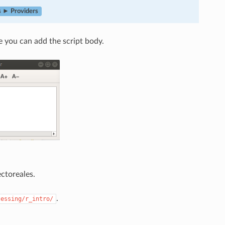
s ► Providers
 you can add the script body.
ctoreales.
.
cessing/r_intro/