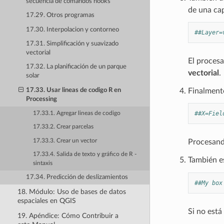
secuencia de comandos hooks
de una cap
17.29. Otros programas
17.30. Interpolacion y contorneo
##Layer=
17.31. Simplificación y suavizado
vectorial
El procesa
17.32. La planificación de un parque
vectorial
.
solar
Finalmente
17.33. Usar lineas de codigo R en
Processing
##X=Fiel
17.33.1. Agregar lineas de codigo
17.33.2. Crear parcelas
17.33.3. Crear un vector
Procesand
17.33.4. Salida de texto y gráfico de R -
También es
sintaxis
17.34. Predicción de deslizamientos
##My box
18. Módulo: Uso de bases de datos
espaciales en QGIS
Si no está
19. Apéndice: Cómo Contribuir a