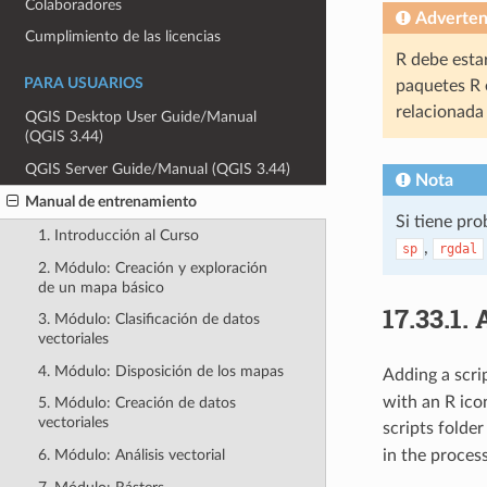
Colaboradores
Adverten
Cumplimiento de las licencias
R debe esta
PARA USUARIOS
paquetes R 
relacionad
QGIS Desktop User Guide/Manual
(QGIS 3.44)
QGIS Server Guide/Manual (QGIS 3.44)
Nota
Manual de entrenamiento
Si tiene pr
1. Introducción al Curso
,
sp
rgdal
2. Módulo: Creación y exploración
de un mapa básico
17.33.1.
3. Módulo: Clasificación de datos
vectoriales
4. Módulo: Disposición de los mapas
Adding a scri
with an R icon
5. Módulo: Creación de datos
vectoriales
scripts folder 
in the proces
6. Módulo: Análisis vectorial