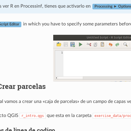
 ver R en Processinf, tienes que activarlo en
Processing ► Option
in which you have to specify some parameters before
Script Editor
Crear parcelas
ial vamos a crear una «caja de parcelas» de un campo de capas ve
ecto QGIS
que esta en la carpeta
r_intro.qgs
exercise_data/pro
s de linea de codigo