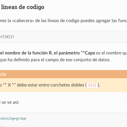
 lineas de codigo
nes la «cabecera» de las lineas de codigo puedes agregar las func
er
[[
X
]])
 el nombre de la función R, el parámetro **Capa
es el nombre qu
que ha definido para el campo de ese conjunto de datos.
cia
 ** X ** debe estar entre corchetes dobles (
).
[[]]
 se ve asi:
ocessing=group