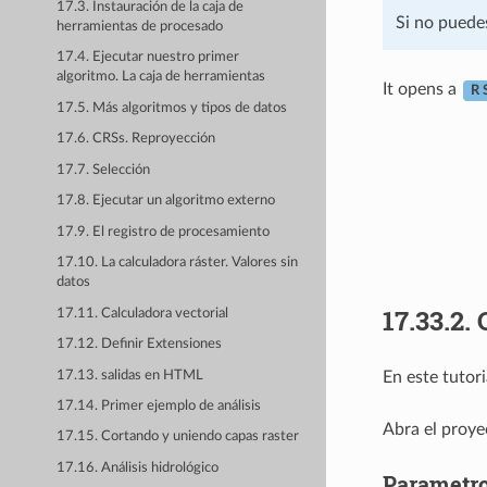
17.3. Instauración de la caja de
Si no puedes
herramientas de procesado
17.4. Ejecutar nuestro primer
algoritmo. La caja de herramientas
It opens a
R 
17.5. Más algoritmos y tipos de datos
17.6. CRSs. Reproyección
17.7. Selección
17.8. Ejecutar un algoritmo externo
17.9. El registro de procesamiento
17.10. La calculadora ráster. Valores sin
datos
17.33.2.
17.11. Calculadora vectorial
17.12. Definir Extensiones
17.13. salidas en HTML
En este tutor
17.14. Primer ejemplo de análisis
Abra el proy
17.15. Cortando y uniendo capas raster
17.16. Análisis hidrológico
Parametro