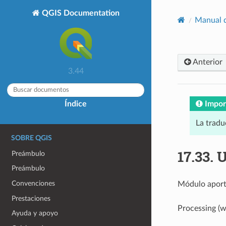
QGIS Documentation
Manual d
Anterior
3.44
Impor
Índice
La tradu
SOBRE QGIS
17.33.
U
Preámbulo
Preámbulo
Convenciones
Módulo aport
Prestaciones
Processing (w
Ayuda y apoyo