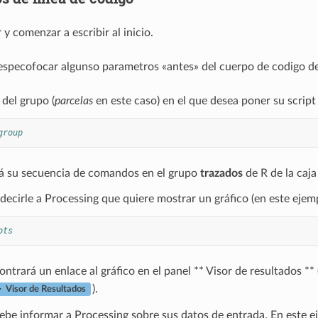
r y comenzar a escribir al inicio.
especofocar algunso parametros «antes» del cuerpo de codigo de
del grupo (
parcelas
en este caso) en el que desea poner su script (
group
á su secuencia de comandos en el grupo
trazados
de R de la caj
decirle a Processing que quiere mostrar un gráfico (en este ejemp
ots
ntrará un enlace al gráfico en el panel ** Visor de resultados **
).
 Visor de Resultados
be informar a Processing sobre sus datos de entrada. En este e