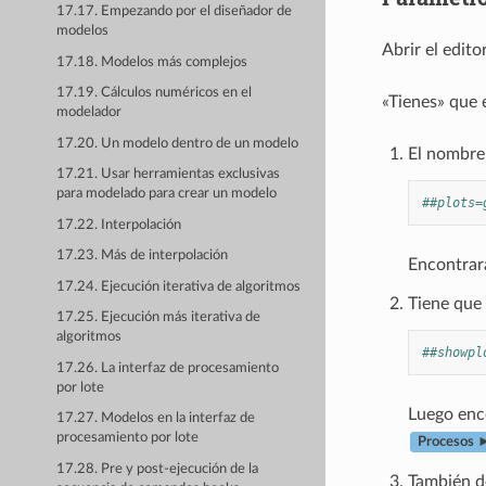
17.17. Empezando por el diseñador de
modelos
Abrir el edito
17.18. Modelos más complejos
17.19. Cálculos numéricos en el
«Tienes» que 
modelador
17.20. Un modelo dentro de un modelo
El nombre 
17.21. Usar herramientas exclusivas
para modelado para crear un modelo
##plots=
17.22. Interpolación
17.23. Más de interpolación
Encontrar
17.24. Ejecución iterativa de algoritmos
Tiene que 
17.25. Ejecución más iterativa de
algoritmos
##showpl
17.26. La interfaz de procesamiento
por lote
Luego enco
17.27. Modelos en la interfaz de
procesamiento por lote
Procesos ►
17.28. Pre y post-ejecución de la
También de