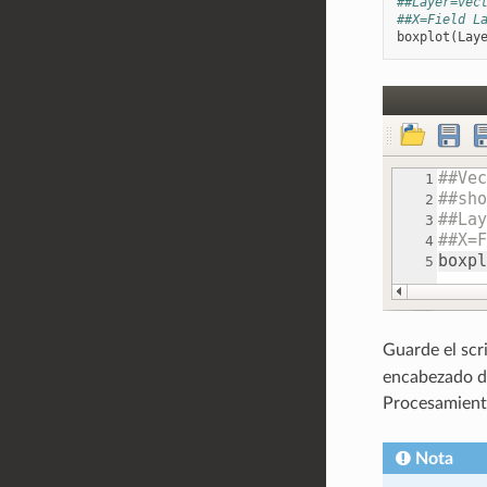
##Layer=vec
##X=Field L
boxplot
(
Lay
Guarde el scr
encabezado de
Procesamient
Nota