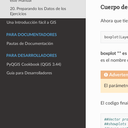
este Manual
Cuerpo de
20. Preparando los Datos de los
Ejercicios
Ahora que tie
Una Introducción fácil a GIS
PARA DOCUMENTADORES
boxplot
(
Lay
Pautas de Documentación
boxplot ** es
PARA DESARROLLADORES
es el nombre 
PyQGIS Cookbook (QGIS 3.44)
Guía para Desarrolladores
Adverten
El parámetro
El codigo final
##Vector pr
##showplots