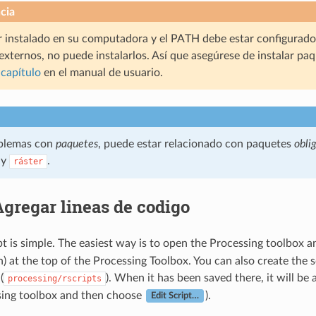
cia
r instalado en su computadora y el PATH debe estar configurado
externos, no puede instalarlos. Así que asegúrese de instalar pa
a
capítulo
en el manual de usuario.
oblemas con
paquetes
, puede estar relacionado con paquetes
obli
y
.
ráster
Agregar lineas de codigo
pt is simple. The easiest way is to open the Processing toolbox
) at the top of the Processing Toolbox. You can also create the sc
(
). When it has been saved there, it will be 
processing/rscripts
sing toolbox and then choose
).
Edit Script…