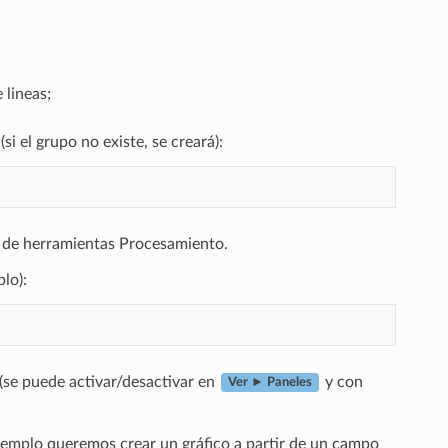
 lineas;
si el grupo no existe, se creará):
a de herramientas Procesamiento.
lo):
 (se puede activar/desactivar en
y con
Ver ► Paneles
jemplo queremos crear un gráfico a partir de un campo