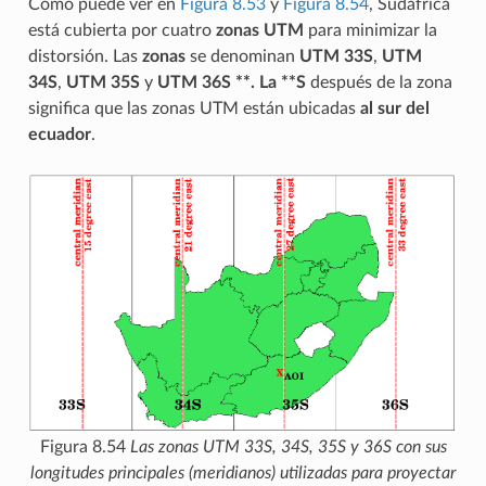
Como puede ver en
Figura 8.53
y
Figura 8.54
, Sudáfrica
está cubierta por cuatro
zonas UTM
para minimizar la
distorsión. Las
zonas
se denominan
UTM 33S
,
UTM
34S
,
UTM 35S
y
UTM 36S **. La **S
después de la zona
significa que las zonas UTM están ubicadas
al sur del
ecuador
.
Figura 8.54
Las zonas UTM 33S, 34S, 35S y 36S con sus
longitudes principales (meridianos) utilizadas para proyectar