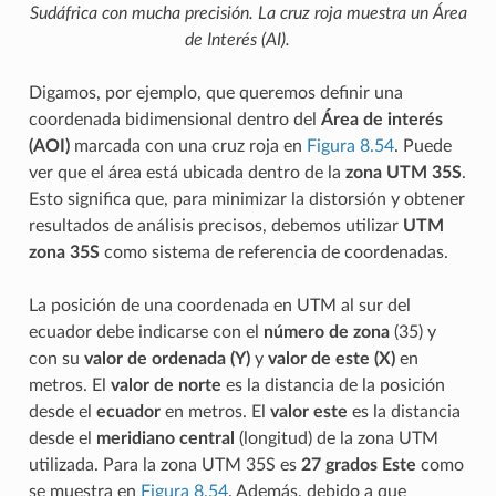
Sudáfrica con mucha precisión. La cruz roja muestra un Área
de Interés (AI).
Digamos, por ejemplo, que queremos definir una
coordenada bidimensional dentro del
Área de interés
(AOI)
marcada con una cruz roja en
Figura 8.54
. Puede
ver que el área está ubicada dentro de la
zona UTM 35S
.
Esto significa que, para minimizar la distorsión y obtener
resultados de análisis precisos, debemos utilizar
UTM
zona 35S
como sistema de referencia de coordenadas.
La posición de una coordenada en UTM al sur del
ecuador debe indicarse con el
número de zona
(35) y
con su
valor de ordenada (Y)
y
valor de este (X)
en
metros. El
valor de norte
es la distancia de la posición
desde el
ecuador
en metros. El
valor este
es la distancia
desde el
meridiano central
(longitud) de la zona UTM
utilizada. Para la zona UTM 35S es
27 grados
Este
como
se muestra en
Figura 8.54
. Además, debido a que