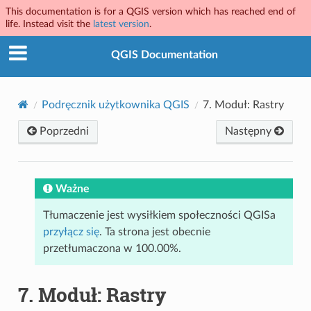
This documentation is for a QGIS version which has reached end of
life. Instead visit the
latest version
.
QGIS Documentation
Podręcznik użytkownika QGIS
7.
Moduł: Rastry
Poprzedni
Następny
Ważne
Tłumaczenie jest wysiłkiem społeczności QGISa
przyłącz się
. Ta strona jest obecnie
przetłumaczona w 100.00%.
7.
Moduł: Rastry