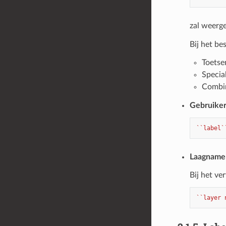
zal weerg
Bij het b
Toetse
Specia
Combin
Gebruiker
``label`
Laagname
Bij het ve
``layer 