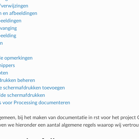
/verwijzingen
n en afbeeldingen
eeldingen
vanging
eelding
en
le opmerkingen
ippers
oten
drukken beheren
 schermafdrukken toevoegen
lde schermafdrukken
s voor Processing documenteren
lgemeen, bij het maken van documentatie in rst voor het project
en we hieronder een aantal algemene regels waarop wij vertrou