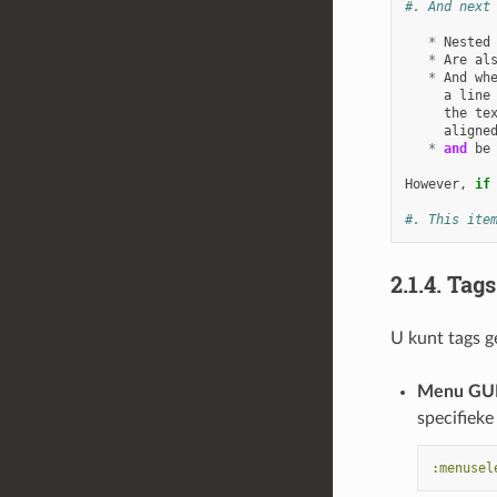
#. And next
*
Nested
*
Are
al
*
And
wh
a
line
the
te
aligne
*
and
be
However
,
if
#. This ite
2.1.4.
Tags
U kunt tags g
Menu GU
specifieke
:menusel