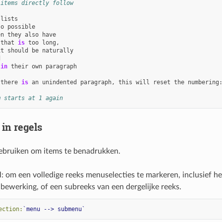
 items directly follow
lists
so
possible
en
they
also
have
that
is
too
long
,
xt
should
be
naturally
d
in
their
own
paragraph
there
is
an
unindented
paragraph
,
this
will
reset
the
numbering
m starts at 1 again
 in regels
ebruiken om items te benadrukken.
I
: om een volledige reeks menuselecties te markeren, inclusief h
 bewerking, of een subreeks van een dergelijke reeks.
ection:
`menu --> submenu`