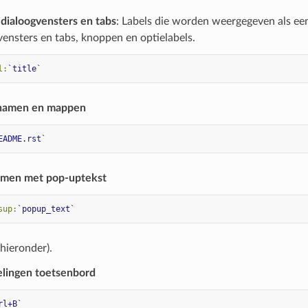
 dialoogvensters en tabs
: Labels die worden weergegeven als een 
 vensters en tabs, knoppen en optielabels.
l:
`title`
namen en mappen
EADME.rst`
mmen met pop-uptekst
sup:
`popup_text`
hieronder).
lingen toetsenbord
rl+B`