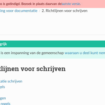
 is geëindigd. Bezoek in plaats daarvan de
laatste versie
.
ing voor documentatie
2.
Richtlijnen voor schrijven
grijk
 is een inspanning van de gemeenschap
waaraan u deel kunt ne
lijnen voor schrijven
tie schrijven
els
ngen
 regels