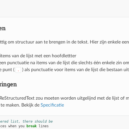
ten
uttig om structuur aan te brengen in de tekst. Hier zijn enkele een
 items van de lijst met een hoofdlettter
en punctuatie na items van de lijst die slechts één enkele zin o
e punt (
) als punctuatie voor items van de lijst die bestaan 
.
ringen
 ReStructuredText zou moeten worden uitgelijnd met de lijst of
 te maken. Bekijk de
Specificatie
bered list, there should be
aces
when
you
break
lines