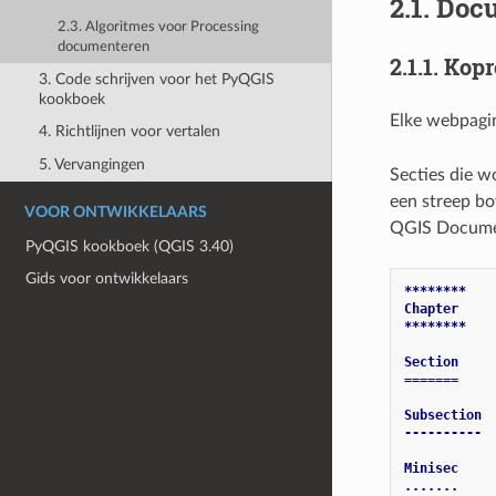
2.1.
Docu
2.3. Algoritmes voor Processing
documenteren
2.1.1.
Kopr
3. Code schrijven voor het PyQGIS
kookboek
Elke webpagi
4. Richtlijnen voor vertalen
5. Vervangingen
Secties die w
een streep bo
VOOR ONTWIKKELAARS
QGIS Document
PyQGIS kookboek (QGIS 3.40)
Gids voor ontwikkelaars
********
Chapter
********
Section
=======
Subsection
----------
Minisec
.......