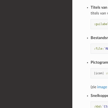
Titels van
titels van
:guilabe
Bestands
:file:
`R
Pictogra
|icon| 
:
(zie
image
Snelkoppe
:kbd:
`Ct