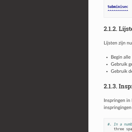
Subminisec
^^^^^^^^^^
2.1.2.
Lijs
Lijsten zijn n
Begin alle
Gebruik ge
Gebruik d
2.1.3.
Insp
Inspringen in
inspringingen
#. In a num
three
sp