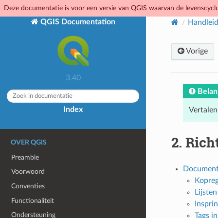
Deze documentatie is voor een versie van QGIS waarvan de levenscyclus
QGIS Documentation
Handleid
Vorige
3.40
Belan
Index
Vertalen
2.
Richt
OVER QGIS
Preamble
Documenta
Voorwoord
Kopreg
Conventies
Lijsten
Functionaliteit
Inspri
Ondersteuning
Tags in