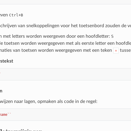
even
+
Ctrl
B
eschrijven van snelkoppelingen voor het toetsenbord zouden de 
n met letters worden weergeven door een hoofdletter:
S
le toetsen worden weergegeven met als eerste letter een hoofdle
aties van toetsen worden weergegeven met een teken
tusse
+
stekst
`
n
rwijzen naar lagen, opmaken als code in de regel:
name``