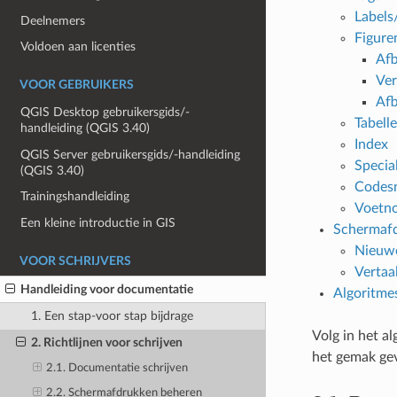
Labels
Deelnemers
Figure
Voldoen aan licenties
Afb
Ver
VOOR GEBRUIKERS
Afb
QGIS Desktop gebruikersgids/-
Tabell
handleiding (QGIS 3.40)
Index
QGIS Server gebruikersgids/-handleiding
Specia
(QGIS 3.40)
Codesn
Trainingshandleiding
Voetn
Een kleine introductie in GIS
Schermaf
Nieuwe
VOOR SCHRIJVERS
Vertaa
Handleiding voor documentatie
Algoritme
1. Een stap-voor stap bijdrage
Volg in het a
2. Richtlijnen voor schrijven
het gemak gev
2.1. Documentatie schrijven
2.2. Schermafdrukken beheren