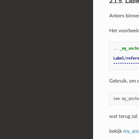
2.1.5.
Labe
Ankers binnen
Het voorbeeld 
..
_my_anch
Label/refer
-----------
Gebruik, om 
wat terug zal
bekijk
my_an