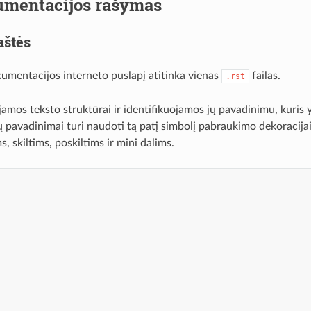
mentacijos rašymas
aštės
umentacijos interneto puslapį atitinka vienas
failas.
.rst
amos teksto struktūrai ir identifikuojamos jų pavadinimu, kuris y
ių pavadinimai turi naudoti tą patį simbolį pabraukimo dekoracij
ms, skiltims, poskiltims ir mini dalims.