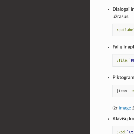
Dialogai i
užrašus.
:guilabe
Failų ir a
:file:
`R
Piktogram
|icon| 
:
(žr
image
ž
Klavišų k
:kbd:
`Ct