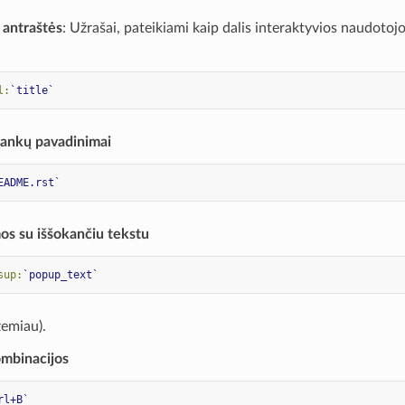
r antraštės
: Užrašai, pateikiami kaip dalis interaktyvios naudotojo
l:
`title`
plankų pavadinimai
EADME.rst`
os su iššokančiu tekstu
sup:
`popup_text`
emiau).
ombinacijos
rl+B`