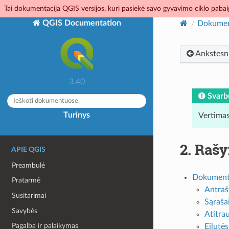
Tai dokumentacija QGIS versijos, kuri pasiekė savo gyvavimo ciklo pabaig
QGIS Documentation
Dokumen
Ankstesn
3.40
Svarb
Turinys
Vertimas
2.
Rašy
APIE QGIS
Preambulė
Dokumenta
Pratarmė
Antraš
Susitarimai
Sąraša
Savybės
Atitra
Pagalba ir palaikymas
Eilutė