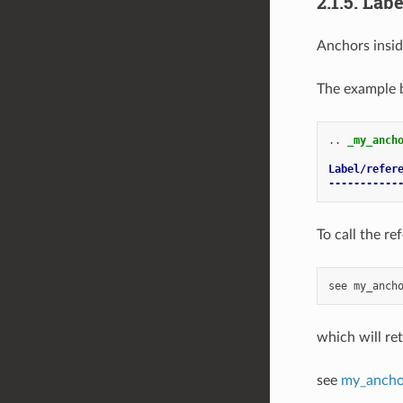
2.1.5.
Labe
Anchors insid
The example be
..
_my_anch
Label/refer
-----------
To call the re
which will re
see
my_ancho