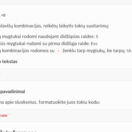
+
l
B
lavišų kombinacijas, reikėtų laikytis tokių susitarimų:
ų mygtukai rodomi naudojant didžiąsias raides:
S
lūs mygtukai rodomi su pirma didžiąja raide:
Esc
ų kombinacijos rodomos su
ženklu tarp mygtukų, be tarpų:
Sh
+
 tekstas
`
 pavadinimai
a apie sluoksnius, formatuokite juos tokiu kodu:
name``