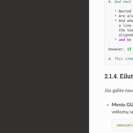
#. And next
*
Nested
*
Are
al
*
And
wh
a
line
the
te
aligne
*
and
be
However
,
if
#. This ite
2.1.4.
Eilu
Jūs galite na
Meniu GU
veiksmų s
:menusel