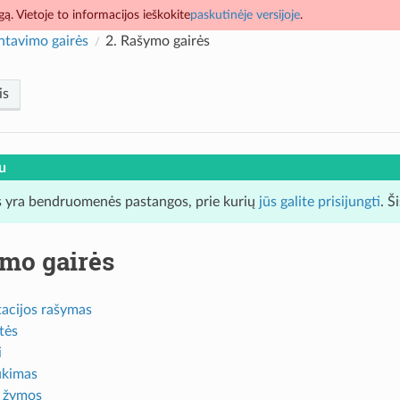
ą. Vietoje to informacijos ieškokite
paskutinėje versijoje
.
tavimo gairės
2.
Rašymo gairės
is
u
 yra bendruomenės pastangos, prie kurių
jūs galite prisijungti
. Š
mo gairės
cijos rašymas
tės
i
ukimas
s žymos