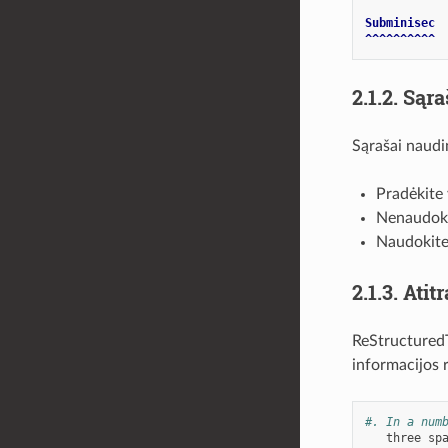
Subminisec
^^^^^^^^^^
2.1.2.
Sąra
Sąrašai naudin
Pradėkite 
Nenaudokit
Naudokite
2.1.3.
Atit
ReStructuredT
informacijos 
#. In a num
three
sp