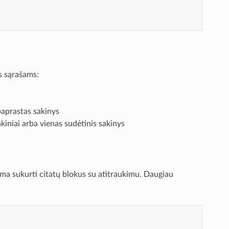
ms sąrašams:
paprastas sakinys
kiniai arba vienas sudėtinis sakinys
ima sukurti citatų blokus su atitraukimu. Daugiau