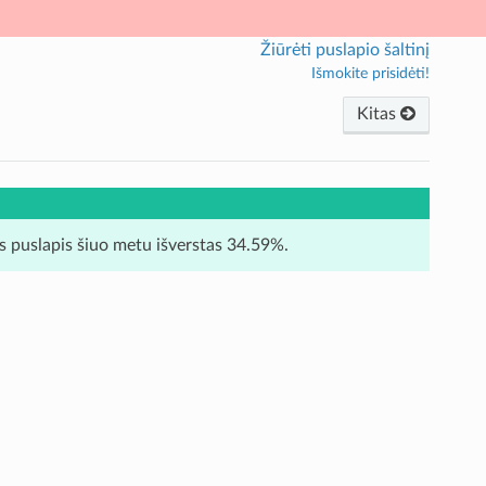
Žiūrėti puslapio šaltinį
Išmokite prisidėti!
Kitas
is puslapis šiuo metu išverstas 34.59%.