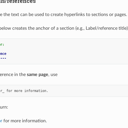
ls/references
e the text can be used to create hyperlinks to sections or pages.
low creates the anchor of a section (e.g., Label/reference title)
or:
ence
----
ference in the
same page
, use
turn:
r
for more information.