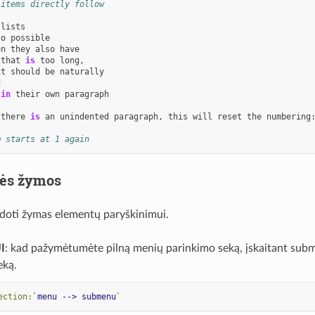
 items directly follow
lists
so
possible
en
they
also
have
that
is
too
long
,
xt
should
be
naturally
d
in
their
own
paragraph
there
is
an
unindented
paragraph
,
this
will
reset
the
numbering
m starts at 1 again
tės žymos
udoti žymas elementų paryškinimui.
I
: kad pažymėtumėte pilną menių parinkimo seką, įskaitant subm
eką.
ection:
`menu --> submenu`