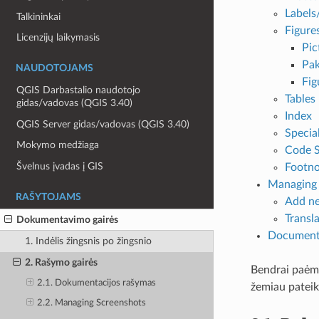
Labels
Talkininkai
Figure
Licenzijų laikymasis
Pic
Pak
NAUDOTOJAMS
Fig
QGIS Darbastalio naudotojo
Tables
gidas/vadovas (QGIS 3.40)
Index
QGIS Server gidas/vadovas (QGIS 3.40)
Speci
Mokymo medžiaga
Code S
Švelnus įvadas į GIS
Footno
Managing 
RAŠYTOJAMS
Add n
Transl
Dokumentavimo gairės
Documenti
1. Indėlis žingsnis po žingsnio
2. Rašymo gairės
Bendrai paėmu
2.1. Dokumentacijos rašymas
žemiau pateik
2.2. Managing Screenshots