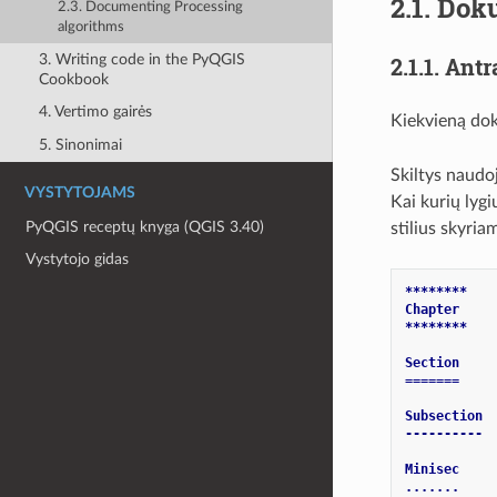
2.1.
Doku
2.3. Documenting Processing
algorithms
3. Writing code in the PyQGIS
2.1.1.
Antr
Cookbook
4. Vertimo gairės
Kiekvieną dok
5. Sinonimai
Skiltys naudoj
VYSTYTOJAMS
Kai kurių lyg
PyQGIS receptų knyga (QGIS 3.40)
stilius skyria
Vystytojo gidas
********
Chapter
********
Section
=======
Subsection
----------
Minisec
.......