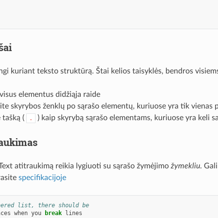
šai
gi kuriant teksto struktūrą. Štai kelios taisyklės, bendros visie
visus elementus didžiąja raide
e skyrybos ženklų po sąrašo elementų, kuriuose yra tik vienas 
 tašką (
) kaip skyrybą sąrašo elementams, kuriuose yra keli sa
.
raukimas
ext atitraukimą reikia lygiuoti su sąrašo žymėjimo
žymekliu
. Gal
rasite
specifikacijoje
bered list, there should be
aces
when
you
break
lines