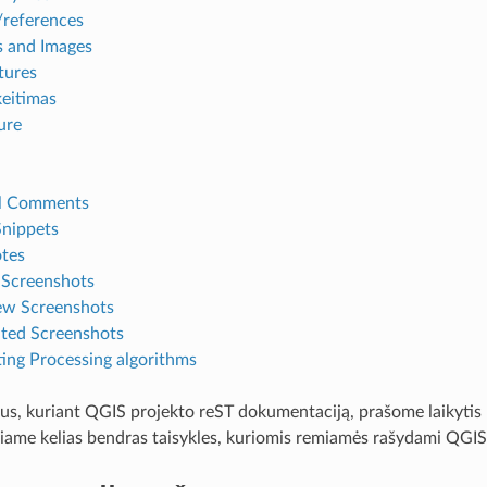
/references
s and Images
tures
eitimas
ure
al Comments
nippets
tes
Screenshots
ew Screenshots
ated Screenshots
ng Processing algorithms
s, kuriant QGIS projekto reST dokumentaciją, prašome laikytis
iame kelias bendras taisykles, kuriomis remiamės rašydami QGI