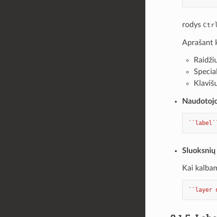
rodys
Ctr
Aprašant k
Raidži
Specia
Klaviš
Naudotojo
``label`
Sluoksnių
Kai kalbam
``layer 