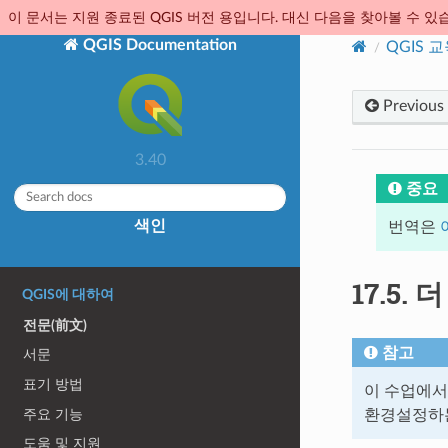
이 문서는 지원 종료된 QGIS 버전 용입니다. 대신 다음을 찾아볼 수 있
QGIS Documentation
QGIS 
Previous
3.40
중요
색인
번역은
17.5.
더
QGIS에 대하여
전문(前文)
참고
서문
표기 방법
이 수업에서
주요 기능
환경설정하
도움 및 지원