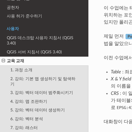
공헌자
이 수업에는 
위치하는 포인
사용 허가 준수하기
있지만 폴리곤
사용자
제일 먼저
Po
QGIS 데스크탑 사용자 지침서 (QGIS
3.40)
법을 알았으니
QGIS 서버 지침서 (QGIS 3.40)
이전 수업에서
교육 교재
1. 과정 소개
Table
: 
2. 강의: 기본 맵 생성하기 및 탐색하
X & Y field
기
의 이름을
3. 강의: 벡터 데이터 범주화시키기
CRS
: 이
가 테이블
4. 강의: 맵 조판하기
로
EPSG:4
5. 강의: 벡터 데이터 생성하기
6. 강의: 벡터 분석
대화창이 다음
7. 강의: 래스터