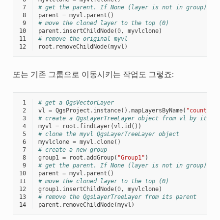
 7
# get the parent. If None (layer is not in group) re
 8
parent
=
myvl
.
parent
()
 9
# move the cloned layer to the top (0)
10
parent
.
insertChildNode
(
0
,
myvlclone
)
11
# remove the original myvl
12
root
.
removeChildNode
(
myvl
)
또는 기존 그룹으로 이동시키는 작업도 그렇죠:
 1
# get a QgsVectorLayer
 2
vl
=
QgsProject
.
instance
()
.
mapLayersByName
(
"countrie
 3
# create a QgsLayerTreeLayer object from vl by its i
 4
myvl
=
root
.
findLayer
(
vl
.
id
())
 5
# clone the myvl QgsLayerTreeLayer object
 6
myvlclone
=
myvl
.
clone
()
 7
# create a new group
 8
group1
=
root
.
addGroup
(
"Group1"
)
 9
# get the parent. If None (layer is not in group) re
10
parent
=
myvl
.
parent
()
11
# move the cloned layer to the top (0)
12
group1
.
insertChildNode
(
0
,
myvlclone
)
13
# remove the QgsLayerTreeLayer from its parent
14
parent
.
removeChildNode
(
myvl
)