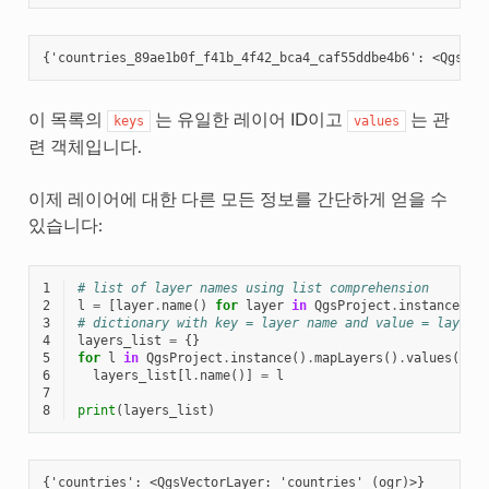
이 목록의
는 유일한 레이어 ID이고
는 관
keys
values
련 객체입니다.
이제 레이어에 대한 다른 모든 정보를 간단하게 얻을 수
있습니다:
1
# list of layer names using list comprehension
2
l
=
[
layer
.
name
()
for
layer
in
QgsProject
.
instance
()
.
3
# dictionary with key = layer name and value = layer 
4
layers_list
=
{}
5
for
l
in
QgsProject
.
instance
()
.
mapLayers
()
.
values
():
6
layers_list
[
l
.
name
()]
=
l
7
8
print
(
layers_list
)