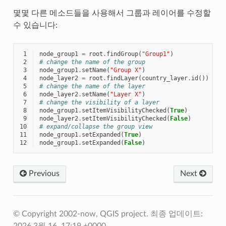
몇몇 다른 메소드들을 사용해서 그룹과 레이어를 수정할
수 있습니다:
 1
node_group1
=
root
.
findGroup
(
"Group1"
)
 2
# change the name of the group
 3
node_group1
.
setName
(
"Group X"
)
 4
node_layer2
=
root
.
findLayer
(
country_layer
.
id
())
 5
# change the name of the layer
 6
node_layer2
.
setName
(
"Layer X"
)
 7
# change the visibility of a layer
 8
node_group1
.
setItemVisibilityChecked
(
True
)
 9
node_layer2
.
setItemVisibilityChecked
(
False
)
10
# expand/collapse the group view
11
node_group1
.
setExpanded
(
True
)
12
node_group1
.
setExpanded
(
False
)
Previous
Next
© Copyright 2002-now, QGIS project.
최종 업데이트:
2026 3월 16, 17:19 +0000