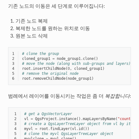
기존 노드의 이동은 세 단계로 이루어집니다:
기존 노드 복제
복제한 노드를 원하는 위치로 이동
원본 노드 삭제
1
# clone the group
2
cloned_group1
=
node_group1
.
clone
()
3
# move the node (along with sub-groups and layers) to
4
root
.
insertChildNode
(
0
,
cloned_group1
)
5
# remove the original node
6
root
.
removeChildNode
(
node_group1
)
범례에서 레이어를 이동시키는 작업은 좀 더
복잡합니다
:
 1
# get a QgsVectorLayer
 2
vl
=
QgsProject
.
instance
()
.
mapLayersByName
(
"countrie
 3
# create a QgsLayerTreeLayer object from vl by its i
 4
myvl
=
root
.
findLayer
(
vl
.
id
())
 5
# clone the myvl QgsLayerTreeLayer object
 6
myvlclone
=
myvl
.
clone
()