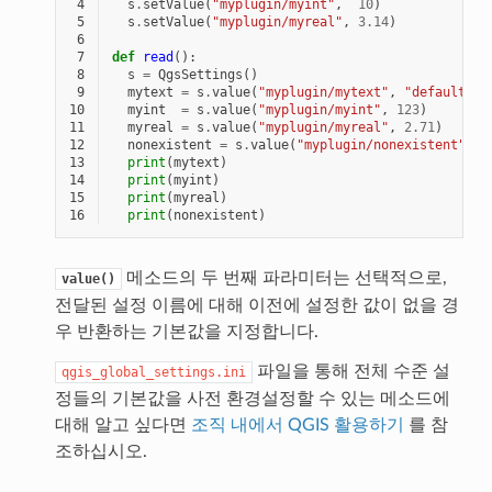
 4
s
.
setValue
(
"myplugin/myint"
,
10
)
 5
s
.
setValue
(
"myplugin/myreal"
,
3.14
)
 6
 7
def
read
():
 8
s
=
QgsSettings
()
 9
mytext
=
s
.
value
(
"myplugin/mytext"
,
"default te
10
myint
=
s
.
value
(
"myplugin/myint"
,
123
)
11
myreal
=
s
.
value
(
"myplugin/myreal"
,
2.71
)
12
nonexistent
=
s
.
value
(
"myplugin/nonexistent"
,
N
13
print
(
mytext
)
14
print
(
myint
)
15
print
(
myreal
)
16
print
(
nonexistent
)
메소드의 두 번째 파라미터는 선택적으로,
value()
전달된 설정 이름에 대해 이전에 설정한 값이 없을 경
우 반환하는 기본값을 지정합니다.
파일을 통해 전체 수준 설
qgis_global_settings.ini
정들의 기본값을 사전 환경설정할 수 있는 메소드에
대해 알고 싶다면
조직 내에서 QGIS 활용하기
를 참
조하십시오.