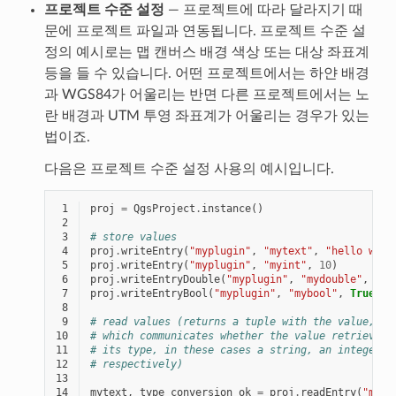
프로젝트 수준 설정
— 프로젝트에 따라 달라지기 때
문에 프로젝트 파일과 연동됩니다. 프로젝트 수준 설
정의 예시로는 맵 캔버스 배경 색상 또는 대상 좌표계
등을 들 수 있습니다. 어떤 프로젝트에서는 하얀 배경
과 WGS84가 어울리는 반면 다른 프로젝트에서는 노
란 배경과 UTM 투영 좌표계가 어울리는 경우가 있는
법이죠.
다음은 프로젝트 수준 설정 사용의 예시입니다.
 1
proj
=
QgsProject
.
instance
()
 2
 3
# store values
 4
proj
.
writeEntry
(
"myplugin"
,
"mytext"
,
"hello worl
 5
proj
.
writeEntry
(
"myplugin"
,
"myint"
,
10
)
 6
proj
.
writeEntryDouble
(
"myplugin"
,
"mydouble"
,
0.0
 7
proj
.
writeEntryBool
(
"myplugin"
,
"mybool"
,
True
)
 8
 9
# read values (returns a tuple with the value, an
10
# which communicates whether the value retrieved 
11
# its type, in these cases a string, an integer, 
12
# respectively)
13
14
mytext
,
type_conversion_ok
=
proj
.
readEntry
(
"mypl