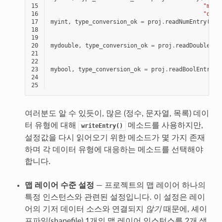
15
"myte
16
"defa
17
myint
,
type_conversion_ok
=
proj
.
readNumEntry
(
"my
18
"my
19
123
20
mydouble
,
type_conversion_ok
=
proj
.
readDoubleEnt
21
22
23
mybool
,
type_conversion_ok
=
proj
.
readBoolEntry
(
"
24
"
25
1
여러분도 알 수 있듯이, 많은 (정수, 문자열, 목록) 데이
터 유형에 대해
메소드를 사용하지만,
writeEntry()
설정값을 다시 읽어오기 위한 메소드가 몇 가지 존재
하며 각 데이터 유형에 대응하는 메소드를 선택해야
합니다.
맵 레이어 수준 설정
— 프로젝트의 맵 레이어 하나의
특정 인스턴스와 관련된 설정입니다. 이 설정은 레이
어의 기저 데이터 소스와 연결되지
않기
때문에, 셰이
프파일(shapefile) 1개의 맵 레이어 인스턴스를 2개 생