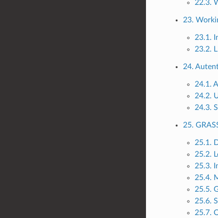
22.3. 
23. Worki
23.1. 
23.2. 
24. Autent
24.1. 
24.2. 
24.3. 
25. GRASS
25.1. 
25.2. 
25.3. 
25.4. 
25.5. 
25.6. 
25.7. 