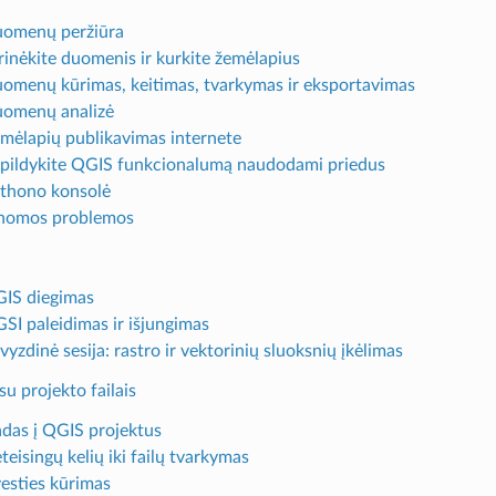
uomenų peržiūra
yrinėkite duomenis ir kurkite žemėlapius
uomenų kūrimas, keitimas, tvarkymas ir eksportavimas
uomenų analizė
emėlapių publikavimas internete
apildykite QGIS funkcionalumą naudodami priedus
ythono konsolė
inomos problemos
GIS diegimas
GSI paleidimas ir išjungimas
vyzdinė sesija: rastro ir vektorinių sluoksnių įkėlimas
su projekto failais
vadas į QGIS projektus
teisingų kelių iki failų tvarkymas
vesties kūrimas