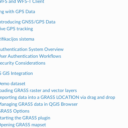
WFS and WFS-T Client
ng with GPS Data
Introducing GNSS/GPS Data
Live GPS tracking
ifikacijos sistema
Authentication System Overview
User Authentication Workflows
Security Considerations
 GIS Integration
Demo dataset
Loading GRASS raster and vector layers
Importing data into a GRASS LOCATION via drag and drop
Managing GRASS data in QGIS Browser
GRASS Options
Starting the GRASS plugin
Opening GRASS mapset