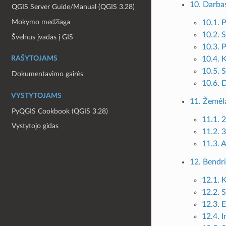
10. Darbas
QGIS Server Guide/Manual (QGIS 3.28)
Mokymo medžiaga
10.1. 
10.2. 
Švelnus įvadas į GIS
10.3. 
10.4. 
RAŠYTOJAMS
10.5. 
Dokumentavimo gairės
10.6. 
VYSTYTOJAMS
11. Žemėla
PyQGIS Cookbook (QGIS 3.28)
11.1. 
Vystytojo gidas
11.2. 
11.3. A
12. Bendri
12.1. 
12.2. S
12.3. 
12.4. I