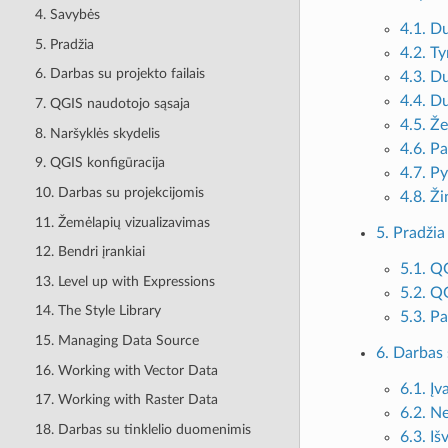
4. Savybės
4.1. D
5. Pradžia
4.2. T
6. Darbas su projekto failais
4.3. D
4.4. D
7. QGIS naudotojo sąsaja
4.5. Ž
8. Naršyklės skydelis
4.6. P
9. QGIS konfigūracija
4.7. P
10. Darbas su projekcijomis
4.8. Ž
11. Žemėlapių vizualizavimas
5. Pradžia
12. Bendri įrankiai
5.1. Q
13. Level up with Expressions
5.2. Q
14. The Style Library
5.3. Pa
15. Managing Data Source
6. Darbas 
16. Working with Vector Data
6.1. Į
17. Working with Raster Data
6.2. Ne
18. Darbas su tinklelio duomenimis
6.3. Iš