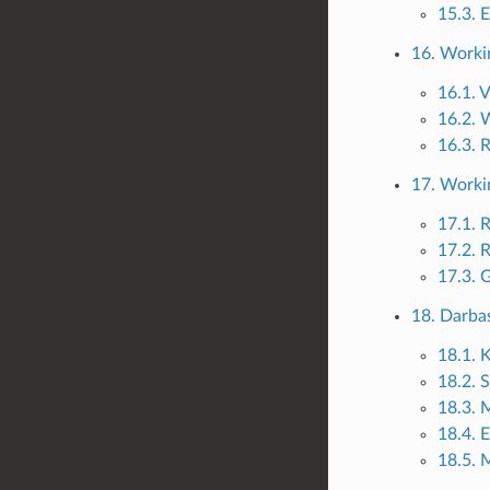
15.3. 
16. Worki
16.1. 
16.2. 
16.3. 
17. Worki
17.1. 
17.2. 
17.3. 
18. Darbas
18.1. K
18.2. 
18.3. 
18.4. E
18.5. 