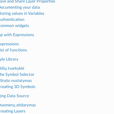
Save and Share Layer Properties
Documenting your data
toring values in Variables
Authentication
 Common widgets
up with Expressions
Expressions
ist of functions
yle Library
tilių tvarkyklė
The Symbol Selector
Užrašo nustatymas
Creating 3D Symbols
ing Data Source
Duomenų atidarymas
Creating Layers