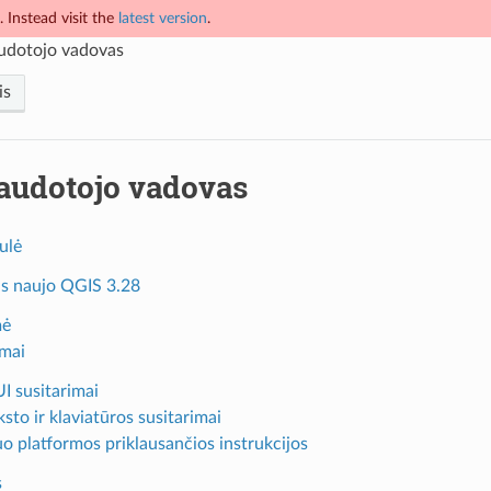
 Instead visit the
latest version
.
udotojo vadovas
is
audotojo vadovas
ulė
as naujo QGIS 3.28
mė
imai
UI susitarimai
ksto ir klaviatūros susitarimai
uo platformos priklausančios instrukcijos
s