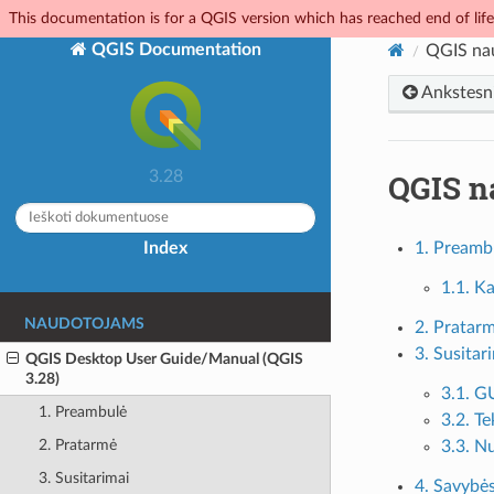
This documentation is for a QGIS version which has reached end of life.
QGIS Documentation
QGIS na
Ankstesn
QGIS n
3.28
Index
1. Preamb
1.1. K
NAUDOTOJAMS
2. Pratar
3. Susitar
QGIS Desktop User Guide/Manual (QGIS
3.28)
3.1. G
1. Preambulė
3.2. Te
2. Pratarmė
3.3. N
3. Susitarimai
4. Savybė