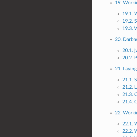
19. Workin
19.1. 
19.2. 
19.3. 
20. Darba
20.1. Į
20.2. 
21. Layin
21.1. 
21.2. 
21.3. 
21.4. 
22. Worki
22.1.
22.2. 