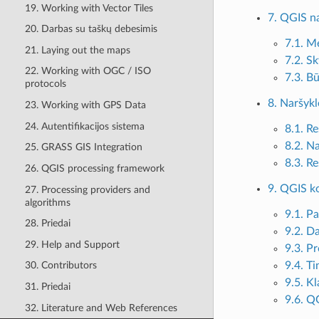
19. Working with Vector Tiles
7. QGIS n
20. Darbas su taškų debesimis
7.1. M
21. Laying out the maps
7.2. Sk
22. Working with OGC / ISO
7.3. B
protocols
8. Naršykl
23. Working with GPS Data
24. Autentifikacijos sistema
8.1. Re
8.2. Na
25. GRASS GIS Integration
8.3. Re
26. QGIS processing framework
9. QGIS ko
27. Processing providers and
algorithms
9.1. Pa
28. Priedai
9.2. Da
29. Help and Support
9.3. P
9.4. T
30. Contributors
9.5. K
31. Priedai
9.6. Q
32. Literature and Web References