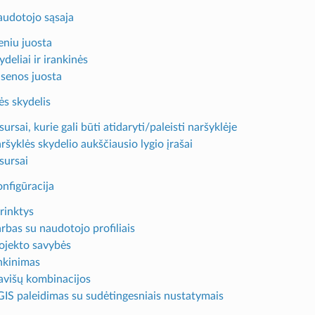
audotojo sąsaja
eniu juosta
ydeliai ir irankinės
ūsenos juosta
ės skydelis
sursai, kurie gali būti atidaryti/paleisti naršyklėje
ršyklės skydelio aukščiausio lygio įrašai
sursai
nfigūracija
rinktys
rbas su naudotojo profiliais
rojekto savybės
inkinimas
lavišų kombinacijos
GIS paleidimas su sudėtingesniais nustatymais