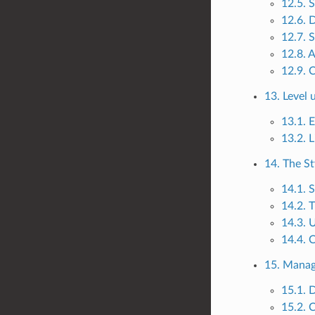
12.5. 
12.6. 
12.7. S
12.8. 
12.9.
13. Level 
13.1. 
13.2. L
14. The St
14.1. S
14.2. 
14.3. 
14.4. 
15. Manag
15.1. 
15.2. 