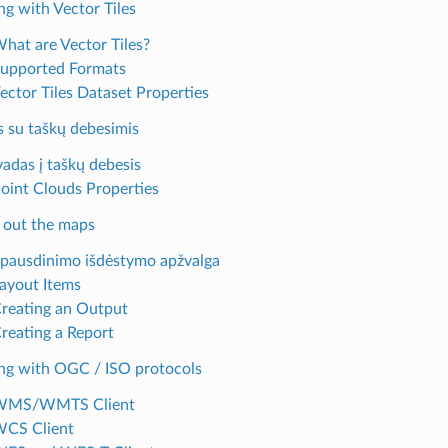
g with Vector Tiles
What are Vector Tiles?
Supported Formats
Vector Tiles Dataset Properties
s su taškų debesimis
vadas į taškų debesis
Point Clouds Properties
g out the maps
Spausdinimo išdėstymo apžvalga
Layout Items
Creating an Output
Creating a Report
ng with OGC / ISO protocols
 WMS/WMTS Client
WCS Client