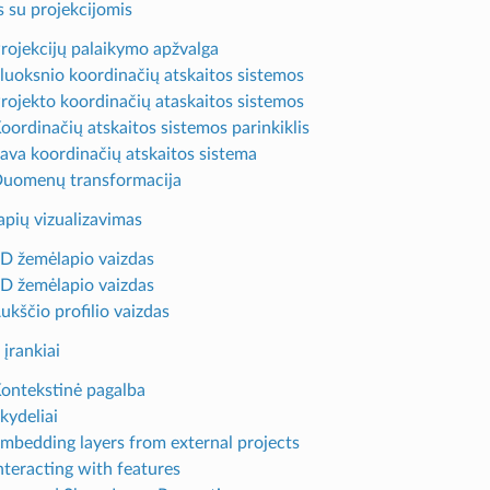
 su projekcijomis
Projekcijų palaikymo apžvalga
Sluoksnio koordinačių atskaitos sistemos
Projekto koordinačių ataskaitos sistemos
Koordinačių atskaitos sistemos parinkiklis
Sava koordinačių atskaitos sistema
Duomenų transformacija
pių vizualizavimas
2D žemėlapio vaizdas
3D žemėlapio vaizdas
ukščio profilio vaizdas
 įrankiai
Kontekstinė pagalba
kydeliai
Embedding layers from external projects
nteracting with features