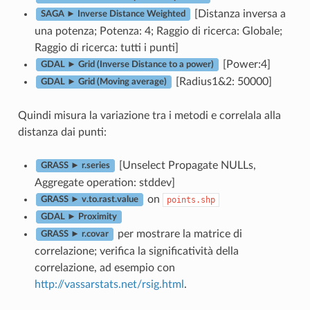
[Distanza inversa a
SAGA ► Inverse Distance Weighted
una potenza; Potenza: 4; Raggio di ricerca: Globale;
Raggio di ricerca: tutti i punti]
[Power:4]
GDAL ► Grid (Inverse Distance to a power)
[Radius1&2: 50000]
GDAL ► Grid (Moving average)
Quindi misura la variazione tra i metodi e correlala alla
distanza dai punti:
[Unselect Propagate NULLs,
GRASS ► r.series
Aggregate operation: stddev]
on
points.shp
GRASS ► v.to.rast.value
GDAL ► Proximity
per mostrare la matrice di
GRASS ► r.covar
correlazione; verifica la significatività della
correlazione, ad esempio con
http://vassarstats.net/rsig.html
.