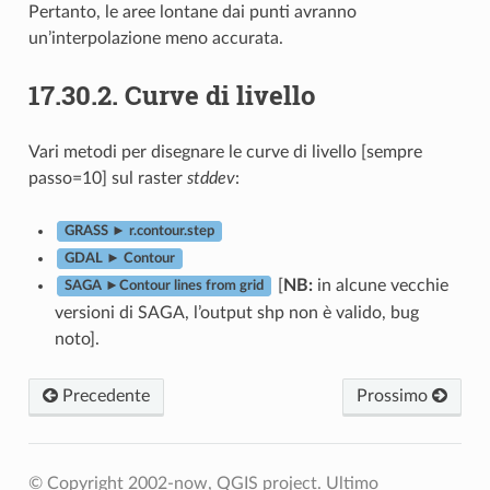
Pertanto, le aree lontane dai punti avranno
un’interpolazione meno accurata.
17.30.2.
Curve di livello
Vari metodi per disegnare le curve di livello [sempre
passo=10] sul raster
stddev
:
GRASS ► r.contour.step
GDAL ► Contour
[
NB:
in alcune vecchie
SAGA ►Contour lines from grid
versioni di SAGA, l’output shp non è valido, bug
noto].
Precedente
Prossimo
© Copyright 2002-now, QGIS project.
Ultimo