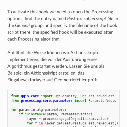
To activate this hook we need to open the Processing
options, find the entry named
Post-execution script file
in
the
General
group, and specify the filename of the hook
script there. the specified hook will be executed after
each Processing algorithm.
Auf ähnliche Weise können wir Aktionsskripte
implementieren, die vor der Ausführung eines
Algorithmus gestartet werden. Lassen Sie uns als
Beispiel ein Aktionsskript erstellen, das
Eingabevektorlayer auf Geometriefehler prüft.
from
qgis.core
import
QgsGeometry
,
QgsFeatureRequest
from
processing.core.parameters
import
ParameterVector
for
param
in
alg
.
parameters
:
if
isinstance
(
param
,
ParameterVector
):
layer
=
processing
.
getObject
(
param
.
value
)
for
f
in
layer
.
getFeatures
(
QgsFeatureRequest
()
.
set