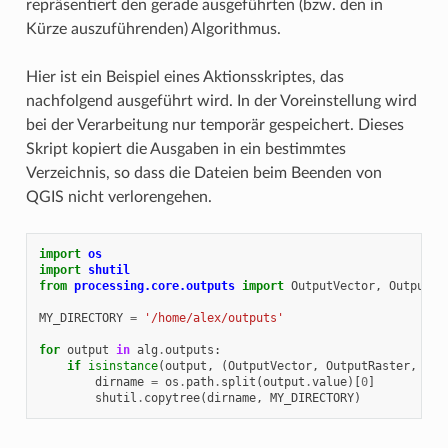
repräsentiert den gerade ausgeführten (bzw. den in
Kürze auszuführenden) Algorithmus.
Hier ist ein Beispiel eines Aktionsskriptes, das
nachfolgend ausgeführt wird. In der Voreinstellung wird
bei der Verarbeitung nur temporär gespeichert. Dieses
Skript kopiert die Ausgaben in ein bestimmtes
Verzeichnis, so dass die Dateien beim Beenden von
QGIS nicht verlorengehen.
import
os
import
shutil
from
processing.core.outputs
import
OutputVector
,
OutputRa
MY_DIRECTORY
=
'/home/alex/outputs'
for
output
in
alg
.
outputs
:
if
isinstance
(
output
,
(
OutputVector
,
OutputRaster
,
Out
dirname
=
os
.
path
.
split
(
output
.
value
)[
0
]
shutil
.
copytree
(
dirname
,
MY_DIRECTORY
)