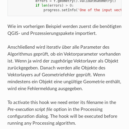
errors
=
f
.
geometry
()
.
validateGeometry
()
if
len
(
errors
)
>
0
:
progress
.
setInfo
(
'One of the input vectors
Wie im vorherigen Beispiel werden zuerst die benötigten
QGIS- und Prozessierungspakete importiert.
Anschließend wird iterativ über alle Parameter des
Algorithmus geprüft, ob ein Vektorparameter vorhanden
ist. Wenn ja wird der zugehörige Vektorlayer als Objekt
zurückgegeben. Danach werden alle Objekte des
Vektorlayers auf Geometriefehler geprüft. Wenn
mindestens ein Objekt eine ungültige Geometrie enthält,
wird eine Fehlermeldung ausgegeben.
To activate this hook we need enter its filename in the
Pre-execution script file
option in the Processing
configuration dialog. The hook will be executed before
running any Processing algorithm.