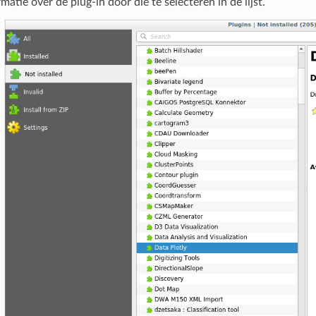
matie over de plug-in door die te selecteren in de lijst.