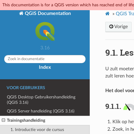
This documentation is for a QGIS version which has reached end of life.
QGIS Documentation
»
QGIS Tra
Vorige
3.16
9.1.
Les
Index
U zult moeten
zult leren ho
VOOR GEBRUIKERS
Het doel voor
QGIS Desktop Gebruikershandleiding
(QGIS 3.16)
9.1.1.
QGIS Server handleiding (QGIS 3.16)
Trainingshandleiding
Klik op h
Zoek, in h
1. Introductie voor de cursus