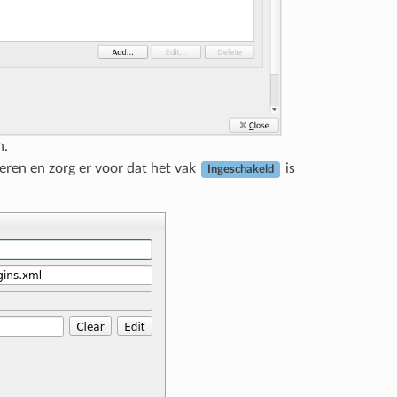
n.
eren en zorg er voor dat het vak
is
Ingeschakeld