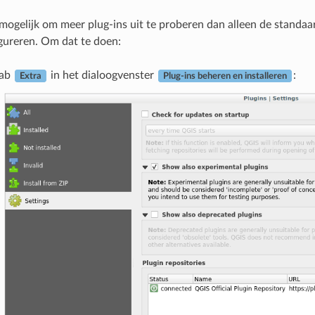
 mogelijk om meer plug-ins uit te proberen dan alleen de standa
gureren. Om dat te doen:
tab
in het dialoogvenster
:
Extra
Plug-ins beheren en installeren