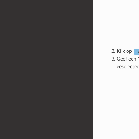
Klik op
T
Geef een 
geselectee