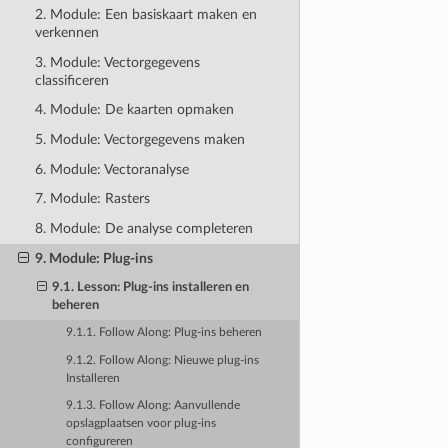
2. Module: Een basiskaart maken en
verkennen
3. Module: Vectorgegevens
classificeren
4. Module: De kaarten opmaken
5. Module: Vectorgegevens maken
6. Module: Vectoranalyse
7. Module: Rasters
8. Module: De analyse completeren
9. Module: Plug-ins
9.1. Lesson: Plug-ins installeren en
beheren
9.1.1. Follow Along: Plug-ins beheren
9.1.2. Follow Along: Nieuwe plug-ins
Installeren
9.1.3. Follow Along: Aanvullende
opslagplaatsen voor plug-ins
configureren