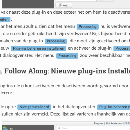
t vak naast deze plug-in en deselecteer het om hem te deactivere
.
luiten
aar het menu zult u zien dat het menu
nu is verdwene
Processing
 die u eerder gebruikt heeft, zijn verdwenen! Kijk bijvoorbeeld
itmaken van de plug-in
, die moet zijn geactiveerd om
Processing
ieuw
en activeer de plug-in
Plug-ins beheren en installeren
Processi
t dialoogvenster. Het menu
zou weer beschikbaar mo
Processing
Follow Along: Nieuwe plug-ins Install
plug-ins die u kunt activeren en deactiveren wordt gevormd door
lleren:
de optie
in het dialoogvenster
Niet geïnstalleerd
Plug-ins beheren e
n zullen hier zijn vermeld. Deze lijst zal variëren afhankelijk van