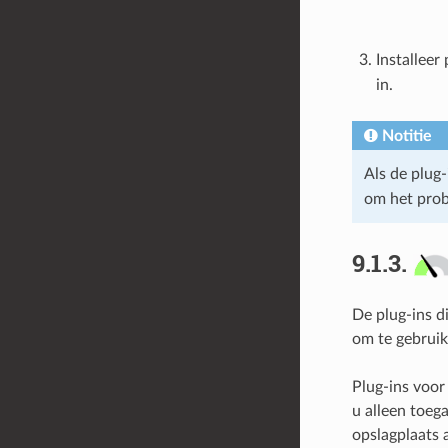
Installeer
in.
Notitie
Als de plug-
om het prob
9.1.3.
De plug-ins di
om te gebruik
Plug-ins voor
u alleen toeg
opslagplaats