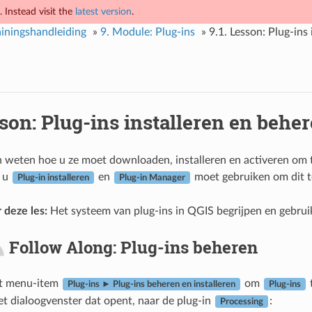
 Instead visit the
latest version
.
iningshandleiding
»
9.
Module: Plug-ins
»
9.1.
Lesson: Plug-ins 
son: Plug-ins installeren en behe
 weten hoe u ze moet downloaden, installeren en activeren om 
e u
en
moet gebruiken om dit t
Plug-in installeren
Plug-in Manager
 deze les:
Het systeem van plug-ins in QGIS begrijpen en gebrui
Follow Along: Plug-ins beheren
et menu-item
om
Plug-ins ► Plug-ins beheren en installeren
Plug-ins
et dialoogvenster dat opent, naar de plug-in
:
Processing