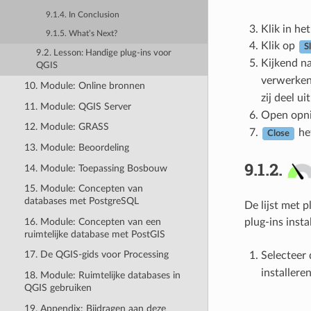
9.1.4. In Conclusion
Klik in he
9.1.5. What’s Next?
Klik op
S
9.2. Lesson: Handige plug-ins voor
Kijkend n
QGIS
verwerken,
10. Module: Online bronnen
zij deel u
11. Module: QGIS Server
Open opn
12. Module: GRASS
he
Close
13. Module: Beoordeling
9.1.2.
14. Module: Toepassing Bosbouw
15. Module: Concepten van
databases met PostgreSQL
De lijst met 
16. Module: Concepten van een
plug-ins insta
ruimtelijke database met PostGIS
17. De QGIS-gids voor Processing
Selecteer 
installere
18. Module: Ruimtelijke databases in
QGIS gebruiken
19. Appendix: Bijdragen aan deze