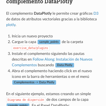
complemento DataPlotly
El complemento
DataPlotly
le permite crear gráficos
D3
de datos de atributos vectoriales gracias a la biblioteca
plotly
.
Inicia un nuevo proyecto
Cargue la capa
de la carpeta
sample_points
exercise_data/plugins
Instale el complemento siguiendo las pautas
descritas en
Follow Along: Instalación de Nuevos
Complementos
buscando
Data Plotly
Abra el complemento haciendo click en el nuevo
icono en la barra de herramientas o en el menú
Complementos -> Data Plotly
En el siguiente ejemplo, estamos creando un simple
de dos campos de la capa
Diagrama
de
dispersión
. En el Panel DataPlotly:
sample_points