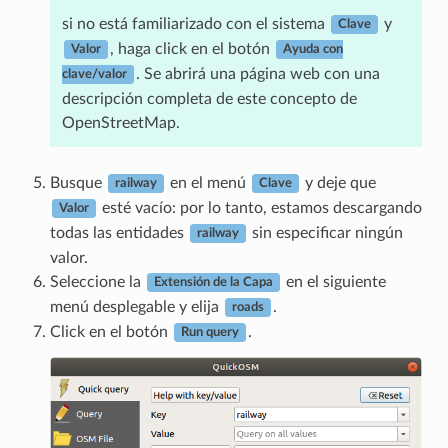
si no está familiarizado con el sistema
y
Clave
, haga click en el botón
Valor
Ayuda con
. Se abrirá una página web con una
clave/valor
descripción completa de este concepto de
OpenStreetMap.
Busque
en el menú
y deje que
railway
Clave
esté vacío: por lo tanto, estamos descargando
Valor
todas las entidades
sin especificar ningún
railway
valor.
Seleccione la
en el siguiente
Extensión de la Capa
menú desplegable y elija
.
roads
Click en el botón
.
Run query