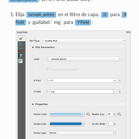
Elija
en el filtro de capa,
para
sample_points
cl
X
y :guilabel:` mg` para
:
Field
Y Field