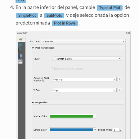
Field
En la parte inferior del panel, cambie
de
Type of Plot
a
y deje seleccionada la opción
SinglePlot
SubPlots
predeterminada
.
Plot in Rows