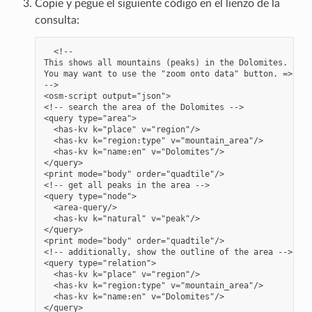
Copie y pegue el siguiente código en el lienzo de la
consulta:
  <!--

This shows all mountains (peaks) in the Dolomites.

You may want to use the "zoom onto data" button. =>

-->

<osm-script output="json">

<!-- search the area of the Dolomites -->

<query type="area">

  <has-kv k="place" v="region"/>

  <has-kv k="region:type" v="mountain_area"/>

  <has-kv k="name:en" v="Dolomites"/>

</query>

<print mode="body" order="quadtile"/>

<!-- get all peaks in the area -->

<query type="node">

  <area-query/>

  <has-kv k="natural" v="peak"/>

</query>

<print mode="body" order="quadtile"/>

<!-- additionally, show the outline of the area -->

<query type="relation">

  <has-kv k="place" v="region"/>

  <has-kv k="region:type" v="mountain_area"/>

  <has-kv k="name:en" v="Dolomites"/>

</query>
