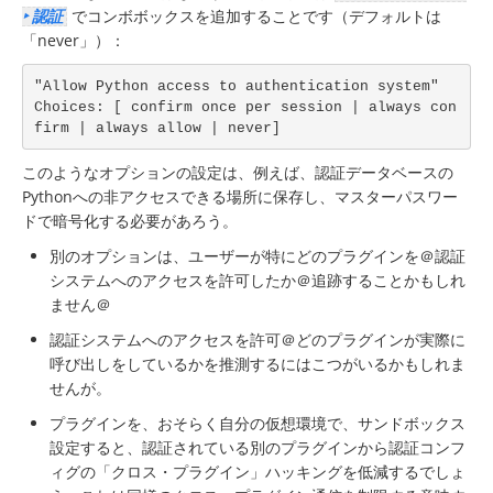
でコンボボックスを追加することです（デフォルトは
‣ 認証
「never」）：
"Allow Python access to authentication system"

Choices: [ confirm once per session | always con
firm | always allow | never]
このようなオプションの設定は、例えば、認証データベースの
Pythonへの非アクセスできる場所に保存し、マスターパスワー
ドで暗号化する必要があろう。
別のオプションは、ユーザーが特にどのプラ​​グインを＠認証
システムへのアクセスを許可したか＠追跡することかもしれ
ません＠
認証システムへのアクセスを許可＠どのプラ​​グインが実際に
呼び出しをしているかを推測するにはこつがいるかもしれま
せんが。
プラグインを、おそらく自分の仮想環境で、サンドボックス
設定すると、認証されている別のプラグインから認証コンフ
ィグの「クロス・プラグイン」ハッキングを低減するでしょ