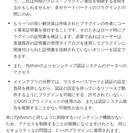
う。これは同様のクロス・プラグイン通信を制限する意味す
るかもしれませんが、多分サードパーティのプラグインとの
間にのみ。
もう一つの良い解決策は吟味されたプラグインの作者にコー
ド署名証明書を発行することです。そのときはロード時にプ
ラグインの証明書を検証します。必要であればユーザーは、
直接既存の証明書の管理ダイアログを使用してプラグインに
関連付けられた証明書を信頼されていないポリシーを設定で
きます。
また、Pythonのよりセンシティブ認証システムのデータへの
アクセス
メインアプリの分野では、マスターパスワードと認証の設定
負荷を維持しながら、認証の設定を持っているリソースで動
作するようにプラグインを可能にする、許可されていない、
とQGISコアウィジェットの使用のみ、または認証システム統
合を複製することがない可能性があります。
単にPythonのと同じように削除するバインディング機能がない
ため、アクセスを制限することが困難になりますけれども、同じ
セキュリティ上の問題は、C ++のプラグインに適用されます。