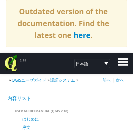
Outdated version of the
documentation. Find the
latest one
here
.
2.18
»
QGISユーザガイド
»
認証システム
»
前へ
|
次へ
QGISへの寄付2.18
内容リスト
USER GUIDE/MANUAL (QGIS 2.18)
はじめに
序文