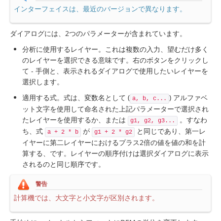
インターフェイスは、最近のバージョンで異なります。
ダイアログには、2つのパラメーターが含まれています。
分析に使用するレイヤー。これは複数の入力、望むだけ多く
のレイヤーを選択できる意味です。右のボタンをクリックし
て - 手側と、表示されるダイアログで使用したいレイヤーを
選択します。
適用する式。式は、変数名として (
) アルファベ
a, b, c...
ット文字を使用して命名された上記パラメーターで選択され
たレイヤーを使用するか、または
。すなわ
g1, g2, g3...
ち、式
が
と同じであり、第一レ
a + 2 * b
g1 + 2 * g2
イヤーに第二レイヤーにおけるプラス2倍の値を値の和を計
算する、です。レイヤーの順序付けは選択ダイアログに表示
されるのと同じ順序です。
警告
計算機では、大文字と小文字が区別されます。