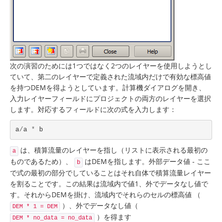
次の演習のためには1つではなく2つのレイヤーを使用しようとし
ていて、第二のレイヤーで定義された流域内だけで有効な標高値
を持つDEMを得ようとしています。計算機ダイアログを開き、
入力レイヤーフィールドにプロジェクトの両方のレイヤーを選択
します。対応するフィールドに次の式を入力します：
a
/
a
*
b
は、積算流量のレイヤーを指し（リストに表示される最初の
a
ものであるため）、
はDEMを指します。外部データ値 - ここ
b
で式の最初の部分でしていることはそれ自体で積算流量レイヤー
を割ることです。この結果は流域内で値1、外でデータなし値で
す。それからDEMを掛け、流域内でそれらのセルの標高値 （
）、外でデータなし値（
DEM * 1 = DEM
）を得ます
DEM * no_data = no_data