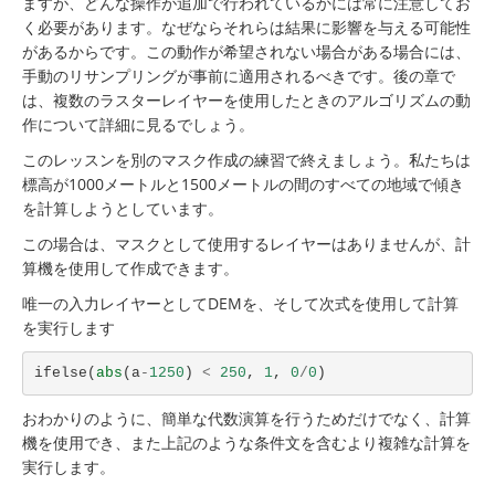
ますが、どんな操作が追加で行われているかには常に注意してお
く必要があります。なぜならそれらは結果に影響を与える可能性
があるからです。この動作が希望されない場合がある場合には、
手動のリサンプリングが事前に適用されるべきです。後の章で
は、複数のラスターレイヤーを使用したときのアルゴリズムの動
作について詳細に見るでしょう。
このレッスンを別のマスク作成の練習で終えましょう。私たちは
標高が1000メートルと1500メートルの間のすべての地域で傾き
を計算しようとしています。
この場合は、マスクとして使用するレイヤーはありませんが、計
算機を使用して作成できます。
唯一の入力レイヤーとしてDEMを、そして次式を使用して計算
を実行します
ifelse
(
abs
(
a
-
1250
)
<
250
,
1
,
0
/
0
)
おわかりのように、簡単な代数演算を行うためだけでなく、計算
機を使用でき、また上記のような条件文を含むより複雑な計算を
実行します。