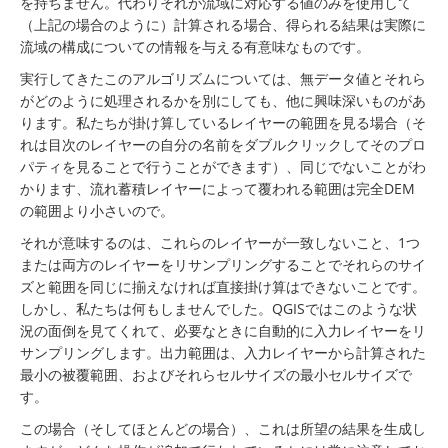
を持ちません。代わりそれが流域に対応する値のみを使用して
（上記の場合のように）計算される場合、得られる結果は実際に
流域の構成についての情報を与える有意味なものです。
実行してきたこのアルゴリズムについては、無データ値とそれら
がどのように処理されるかを別にしても、他に興味深いものがあ
ります。私たちが掛け算しているレイヤーの範囲を見る場合（そ
れは目次のレイヤーの自分の名前をダブルクリックしてそのプロ
パティを見ることで行うことができます）、同じでないことがわ
かります、流れ蓄積レイヤーによって覆われる範囲は完全DEM
の範囲より小さいので。
それが意味するのは、これらのレイヤーが一致しないこと、1つ
または両方のレイヤーをリサンプリングすることでそれらのサイ
ズと範囲を同じに揃えなければ直接掛け算はできないことです。
しかし、私たちは何もしませんでした。QGISではこのような状
況の面倒を見てくれて、必要なときに自動的に入力レイヤーをリ
サンプリングします。出力範囲は、入力レイヤーから計算された
最小の被覆範囲、およびそれらセルサイズの最小セルサイズで
す。
この場合（そしてほとんどの場合）、これは所望の結果を生成し