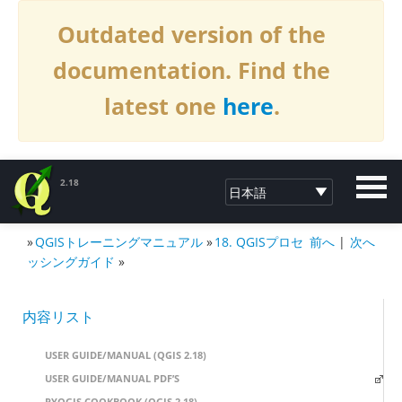
Outdated version of the
documentation. Find the
latest one
here
.
2.18
»
QGISトレーニングマニュアル
»
18. QGISプロセ
前へ
|
次へ
QGISへの寄付2.18
ッシングガイド
»
内容リスト
USER GUIDE/MANUAL (QGIS 2.18)
USER GUIDE/MANUAL PDF’S
PYQGIS COOKBOOK (QGIS 2.18)