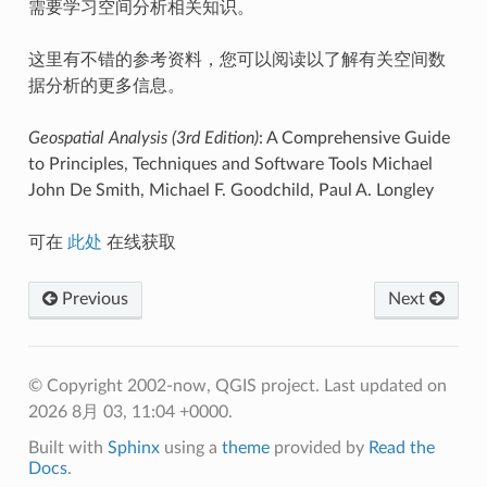
需要学习空间分析相关知识。
这里有不错的参考资料，您可以阅读以了解有关空间数
据分析的更多信息。
Geospatial Analysis (3rd Edition)
: A Comprehensive Guide
to Principles, Techniques and Software Tools Michael
John De Smith, Michael F. Goodchild, Paul A. Longley
可在
此处
在线获取
Previous
Next
© Copyright 2002-now, QGIS project.
Last updated on
2026 8月 03, 11:04 +0000.
Built with
Sphinx
using a
theme
provided by
Read the
Docs
.