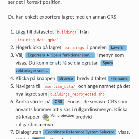
ser det i
korrekt
position.
Du kan enkelt exportera lagret med en annan CRS.
Lägg till datasetet
från
buildings
training_data.gpkg`
Högerklicka på lagret
i panelen
buildings
Layers`
Välj
i menyn som
Exportera ► Spara funktioner som…
visas. Du kommer att få se dialogrutan
Spara
.
vektorlager som…
Klicka på knappen
bredvid fältet
Browse
File name
Navigera till
och ange namnet på det
exercise_data/
nya lagret som
.
buildings_reprojected.shp
Ändra värdet på
. Endast de senaste CRS som
CRS
använts kommer att visas i rullgardinsmenyn. Klicka
Välj projektion
på knappen
bredvid
rullgardinsmenyn.
Dialogrutan
visas.
Coordinate Reference System Selector