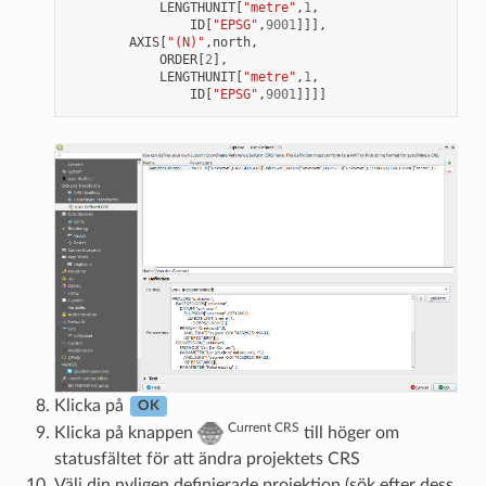
LENGTHUNIT
[
"metre"
,
1
,
ID
[
"EPSG"
,
9001
]]],
AXIS
[
"(N)"
,
north
,
ORDER
[
2
],
LENGTHUNIT
[
"metre"
,
1
,
ID
[
"EPSG"
,
9001
]]]]
Klicka på
OK
Current CRS
Klicka på knappen
till höger om
statusfältet för att ändra projektets CRS
Välj din nyligen definierade projektion (sök efter dess