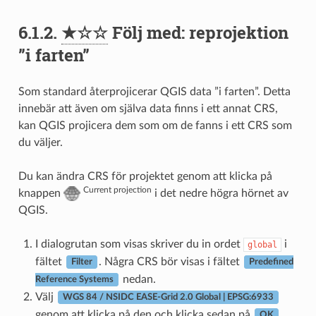
6.1.2.
★☆☆
Följ med: reprojektion
”i farten”
Som standard återprojicerar QGIS data ”i farten”. Detta
innebär att även om själva data finns i ett annat CRS,
kan QGIS projicera dem som om de fanns i ett CRS som
du väljer.
Du kan ändra CRS för projektet genom att klicka på
Current projection
knappen
i det nedre högra hörnet av
QGIS.
I dialogrutan som visas skriver du in ordet
i
global
fältet
. Några CRS bör visas i fältet
Filter
Predefined
nedan.
Reference Systems
Välj
WGS 84 / NSIDC EASE-Grid 2.0 Global | EPSG:6933
genom att klicka på den och klicka sedan på
.
OK