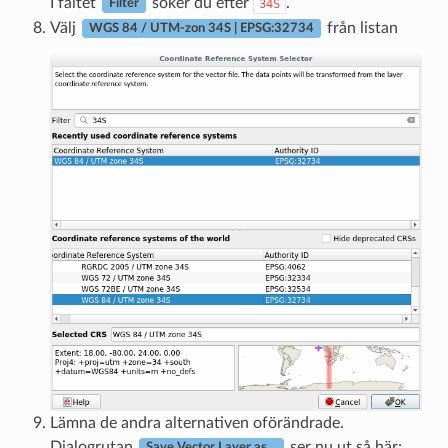
I fältet
söker du efter
.
34S
Filter
Välj
från listan
WGS 84 / UTM-zon 34S | EPSG:32734
Lämna de andra alternativen oförändrade.
Dialogrutan
ser nu ut så här:
Save Vector Layer as…