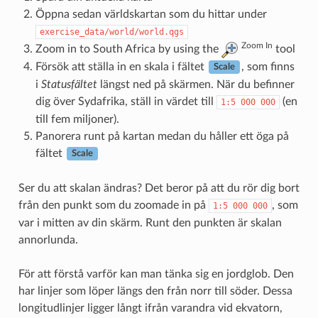
Öppna sedan världskartan som du hittar under
exercise_data/world/world.qgs
Zoom In
Zoom in to South Africa by using the
tool
Försök att ställa in en skala i fältet
, som finns
Scale
i
Statusfältet
längst ned på skärmen. När du befinner
dig över Sydafrika, ställ in värdet till
(en
1:5
000
000
till fem miljoner).
Panorera runt på kartan medan du håller ett öga på
fältet
Scale
Ser du att skalan ändras? Det beror på att du rör dig bort
från den punkt som du zoomade in på
, som
1:5
000
000
var i mitten av din skärm. Runt den punkten är skalan
annorlunda.
För att förstå varför kan man tänka sig en jordglob. Den
har linjer som löper längs den från norr till söder. Dessa
longitudlinjer ligger långt ifrån varandra vid ekvatorn,