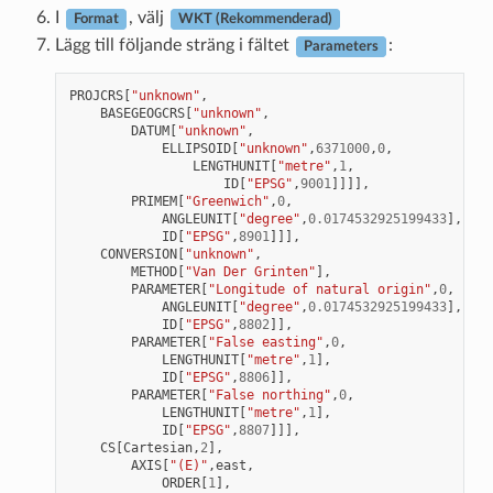
I
, välj
Format
WKT (Rekommenderad)
Lägg till följande sträng i fältet
:
Parameters
PROJCRS
[
"unknown"
,
BASEGEOGCRS
[
"unknown"
,
DATUM
[
"unknown"
,
ELLIPSOID
[
"unknown"
,
6371000
,
0
,
LENGTHUNIT
[
"metre"
,
1
,
ID
[
"EPSG"
,
9001
]]]],
PRIMEM
[
"Greenwich"
,
0
,
ANGLEUNIT
[
"degree"
,
0.0174532925199433
],
ID
[
"EPSG"
,
8901
]]],
CONVERSION
[
"unknown"
,
METHOD
[
"Van Der Grinten"
],
PARAMETER
[
"Longitude of natural origin"
,
0
,
ANGLEUNIT
[
"degree"
,
0.0174532925199433
],
ID
[
"EPSG"
,
8802
]],
PARAMETER
[
"False easting"
,
0
,
LENGTHUNIT
[
"metre"
,
1
],
ID
[
"EPSG"
,
8806
]],
PARAMETER
[
"False northing"
,
0
,
LENGTHUNIT
[
"metre"
,
1
],
ID
[
"EPSG"
,
8807
]]],
CS
[
Cartesian
,
2
],
AXIS
[
"(E)"
,
east
,
ORDER
[
1
],