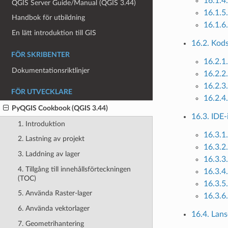
16.1.4.
QGIS Server Guide/Manual (QGIS 3.44)
16.1.5.
Handbok för utbildning
16.1.6.
En lätt introduktion till GIS
16.2. Kod
FÖR SKRIBENTER
16.2.1
Dokumentationsriktlinjer
16.2.2
16.2.3.
FÖR UTVECKLARE
16.2.4
PyQGIS Cookbook (QGIS 3.44)
16.3. IDE-
1. Introduktion
16.3.1.
2. Lastning av projekt
16.3.2
3. Laddning av lager
16.3.3
4. Tillgång till innehållsförteckningen
16.3.4
(TOC)
16.3.5
5. Använda Raster-lager
16.3.6
6. Använda vektorlager
16.4. Lanse
7. Geometrihantering