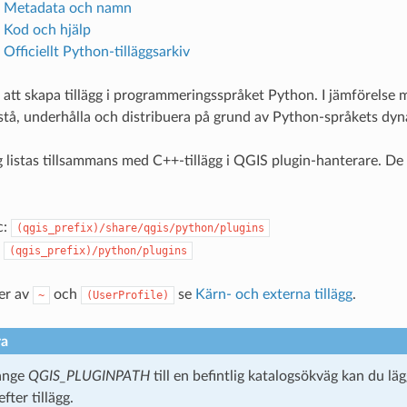
. Metadata och namn
. Kod och hjälp
 Officiellt Python-tilläggsarkiv
 att skapa tillägg i programmeringsspråket Python. I jämförelse m
örstå, underhålla och distribuera på grund av Python-språkets dyn
g listas tillsammans med C++-tillägg i QGIS plugin-hanterare. De 
c:
(qgis_prefix)/share/qgis/python/plugins
:
(qgis_prefix)/python/plugins
ner av
och
se
Kärn- och externa tillägg
.
~
(UserProfile)
ra
ange
QGIS_PLUGINPATH
till en befintlig katalogsökväg kan du lä
ter tillägg.