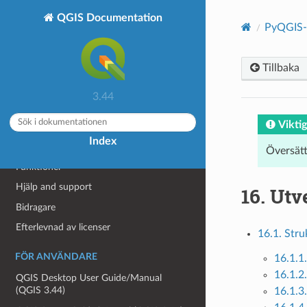
QGIS Documentation
PyQGIS-
Tillbaka
OM QGIS
3.44
Inledning
Viktig
Förord
Index
Konventioner
Översät
Funktioner
Hjälp and support
16.
Utv
Bidragare
Efterlevnad av licenser
16.1. Stru
FÖR ANVÄNDARE
16.1.1
16.1.2
QGIS Desktop User Guide/Manual
(QGIS 3.44)
16.1.3