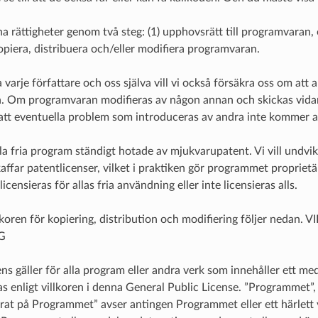
a rättigheter genom två steg: (1) upphovsrätt till programvaran, 
kopiera, distribuera och/eller modifiera programvaran.
 varje författare och oss själva vill vi också försäkra oss om att a
 Om programvaran modifieras av någon annan och skickas vidare, v
å att eventuella problem som introduceras av andra inte kommer at
lla fria program ständigt hotade av mjukvarupatent. Vi vill undvik
kaffar patentlicenser, vilket i praktiken gör programmet proprietärt
icensieras för allas fria användning eller inte licensieras alls.
llkoren för kopiering, distribution och modifiering följer ne
G
ns gäller för alla program eller andra verk som innehåller ett 
as enligt villkoren i denna General Public License. ”Programmet”,
rat på Programmet” avser antingen Programmet eller ett härlett v