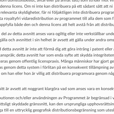
enom domstolsbeslut, avtal eller på annat sätt) som strider mot vill
i denna licens. Om ni inte kan distribuera på ett sådant sätt att ni
relevanta skyldigheter, får ni följaktligen inte distribuera prog
låta royaltyfri vidaredistribution av programmet till alla dem som 
 uppfylla både den och denna licens att helt avstå från att distr
el av detta avsnitt anses vara ogiltig eller inte verkställbar und
 gälla och avsnittet i sin helhet är avsett att gälla under andra om
 detta avsnitt är inte att förmå dig att göra intrång i patent eller
anspråk; detta avsnitt har som enda syfte att skydda integriteten
ras genom offentlig licenspraxis. Många människor har gjort ge
as genom detta system i förlitan på en konsekvent tillämpning av 
m han eller hon är villig att distribuera programvara genom nå
itt är avsett att noggrant klargöra vad som anses vara en konsek
butionen och/eller användningen av Programmet är begränsad i v
ttsligt skyddade gränssnitt, kan den ursprungliga upphovsrätt
ga till en uttrycklig geografisk distributionsbegränsning som uteslu