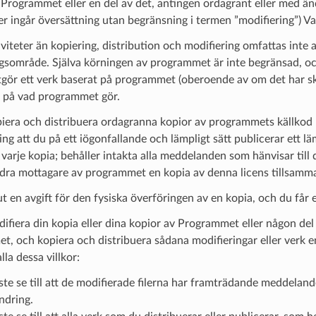
 Programmet eller en del av det, antingen ordagrant eller med ändr
r ingår översättning utan begränsning i termen ”modifiering”) Varj
viteter än kopiering, distribution och modifiering omfattas inte a
ngsområde. Själva körningen av programmet är inte begränsad, 
utgör ett verk baserat på programmet (oberoende av om det har 
r på vad programmet gör.
iera och distribuera ordagranna kopior av programmets källkod n
ing att du på ett iögonfallande och lämpligt sätt publicerar ett 
 varje kopia; behåller intakta alla meddelanden som hänvisar till
andra mottagare av programmet en kopia av denna licens tillsa
ut en avgift för den fysiska överföringen av en kopia, och du får 
ifiera din kopia eller dina kopior av Programmet eller någon del 
, och kopiera och distribuera sådana modifieringar eller verk enli
lla dessa villkor:
te se till att de modifierade filerna har framträdande meddeland
ndring.