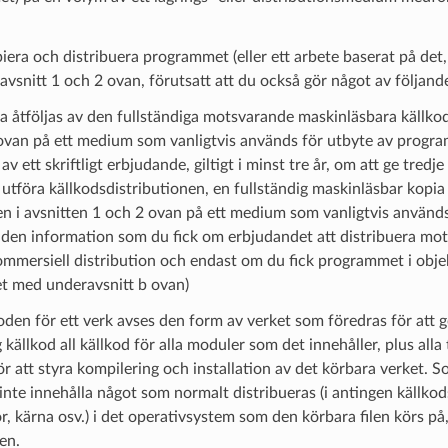
iera och distribuera programmet (eller ett arbete baserat på det, e
i avsnitt 1 och 2 ovan, förutsatt att du också gör något av följand
a åtföljas av den fullständiga motsvarande maskinläsbara källkode
ovan på ett medium som vanligtvis används för utbyte av program
 av ett skriftligt erbjudande, giltigt i minst tre år, om att ge tred
t utföra källkodsdistributionen, en fullständig maskinläsbar kopi
ren i avsnitten 1 och 2 ovan på ett medium som vanligtvis används
 den information som du fick om erbjudandet att distribuera motsv
ommersiell distribution och endast om du fick programmet i obje
et med underavsnitt b ovan)
den för ett verk avses den form av verket som föredras för att gö
g källkod all källkod för alla moduler som det innehåller, plus alla
r att styra kompilering och installation av det körbara verket. 
inte innehålla något som normalt distribueras (i antingen källko
r, kärna osv.) i det operativsystem som den körbara filen körs p
len.