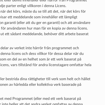
elt eller delvis innehåller eller härrör från Programmet
dje parter enligt villkoren i denna Licens.
det körs, måste du se till att det, när det körs för
 visar ett meddelande som innehåller ett lämpligt
garanti (eller att du ger en garanti) och att användare
 för användaren hur man får en kopia av denna licens.
 ut ett sådant meddelande, behöver ditt arbete baserat
 delar av verket inte härrör från programmet och
 denna licens och dess villkor för dessa delar när du
om en del av en helhet som är ett verk baserat på
cens, vars tillstånd för andra licenstagare omfattar hela
er bestrida dina rättigheter till verk som helt och hållet
tionen av härledda eller kollektiva verk baserade på
et med Programmet (eller med ett verk baserat på
 inte heller att det andra verket omfattas av denna