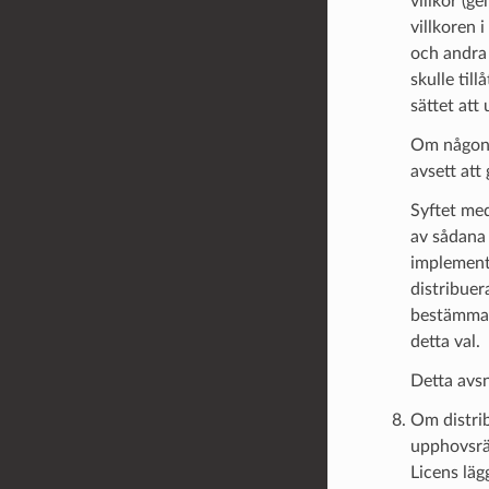
villkor (g
villkoren 
och andra 
skulle til
sättet att
Om någon d
avsett att
Syftet med
av sådana 
implemente
distribuer
bestämma o
detta val.
Detta avsn
Om distri
upphovsrä
Licens läg