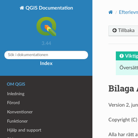
QGIS Documentation
Efterlevn
Tillbaka
3.44
Viktig
Index
Översät
OM QGIS
Bilaga
Inledning
Förord
Version 2, ju
Konventioner
Copyright (C)
Funktioner
Hjälp and support
Alla har rätt 