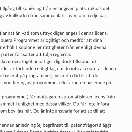
llgång till kopiering från en angiven plats, räknas det
ng av källkoden från samma plats, även om tredje part
t annat än vad som uttryckligen anges i denna licens.
tribuera Programmet är ogiltigt och medför att dina
erhållit kopior eller rättigheter från er enligt denna
arter fortsätter att följa reglerna.
knat den. Inget annat ger dig dock tillstånd att
ärder är förbjudna enligt lag om du inte accepterar denna
te baserat på programmet), visar du därför att du
ller modifiering av programmet eller arbeten baserade på
å programmet) får mottagaren automatiskt en licens från
rammet i enlighet med dessa villkor. Du får inte införa
 beviljas här. Du är inte ansvarig för att se till att
 annan anledning (ej begränsat till patentfrågor) åläggs