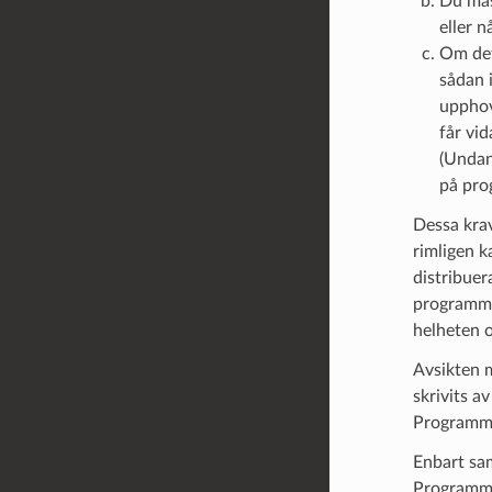
Du måst
eller n
Om det
sådan i
upphov
får vi
(Undan
på pro
Dessa krav
rimligen k
distribuer
programmet
helheten o
Avsikten m
skrivits a
Programm
Enbart sa
Programmet