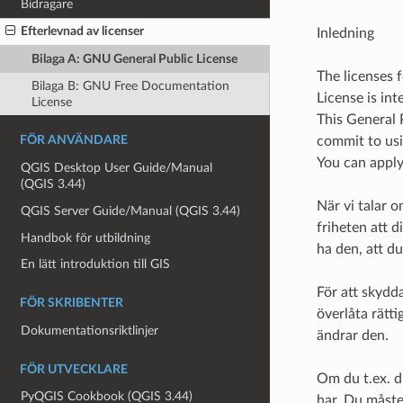
Bidragare
Efterlevnad av licenser
Inledning
Bilaga A: GNU General Public License
The licenses 
Bilaga B: GNU Free Documentation
License is in
License
This General 
commit to usi
FÖR ANVÄNDARE
You can apply
QGIS Desktop User Guide/Manual
(QGIS 3.44)
När vi talar o
QGIS Server Guide/Manual (QGIS 3.44)
friheten att d
Handbok för utbildning
ha den, att d
En lätt introduktion till GIS
För att skydda
FÖR SKRIBENTER
överlåta rätt
Dokumentationsriktlinjer
ändrar den.
FÖR UTVECKLARE
Om du t.ex. d
PyQGIS Cookbook (QGIS 3.44)
har. Du måste 