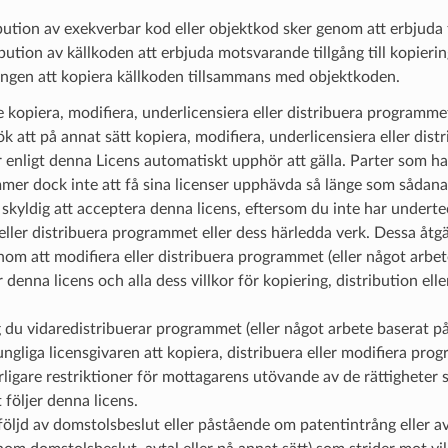
ution av exekverbar kod eller objektkod sker genom att erbjuda ti
bution av källkoden att erbjuda motsvarande tillgång till kopieri
ungen att kopiera källkoden tillsammans med objektkoden.
e kopiera, modifiera, underlicensiera eller distribuera programme
ök att på annat sätt kopiera, modifiera, underlicensiera eller dis
r enligt denna Licens automatiskt upphör att gälla. Parter som har 
mer dock inte att få sina licenser upphävda så länge som sådana p
 skyldig att acceptera denna licens, eftersom du inte har undertec
eller distribuera programmet eller dess härledda verk. Dessa åtg
nom att modifiera eller distribuera programmet (eller något arbe
 denna licens och alla dess villkor för kopiering, distribution e
 du vidaredistribuerar programmet (eller något arbete baserat p
ngliga licensgivaren att kopiera, distribuera eller modifiera prog
rligare restriktioner för mottagarens utövande av de rättigheter som
 följer denna licens.
 följd av domstolsbeslut eller påstående om patentintrång eller av