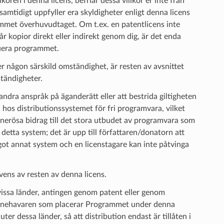
koren i denna licens, befriar dessa villkor er inte från
 samtidigt uppfyller era skyldigheter enligt denna licens
rammet överhuvudtaget. Om t.ex. en patentlicens inte
får kopior direkt eller indirekt genom dig, är det enda
ibuera programmet.
er någon särskild omständighet, är resten av avsnittet
ständigheter.
 andra anspråk på äganderätt eller att bestrida giltigheten
 hos distributionssystemet för fri programvara, vilket
nerösa bidrag till det stora utbudet av programvara som
detta system; det är upp till författaren/donatorn att
got annat system och en licenstagare kan inte påtvinga
vens av resten av denna licens.
issa länder, antingen genom patent eller genom
sinnehavaren som placerar Programmet under denna
ter dessa länder, så att distribution endast är tillåten i