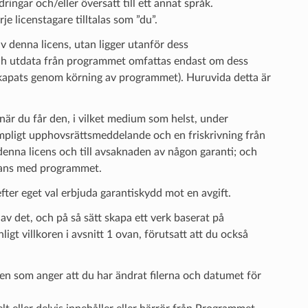
ingar och/eller översatt till ett annat språk.
e licenstagare tilltalas som ”du”.
v denna licens, utan ligger utanför dess
och utdata från programmet omfattas endast om dess
skapats genom körning av programmet). Huruvida detta är
är du får den, i vilket medium som helst, under
lämpligt upphovsrättsmeddelande och en friskrivning från
 denna licens och till avsaknaden av någon garanti; och
mmans med programmet.
efter eget val erbjuda garantiskydd mot en avgift.
av det, och på så sätt skapa ett verk baserat på
gt villkoren i avsnitt 1 ovan, förutsatt att du också
en som anger att du har ändrat filerna och datumet för