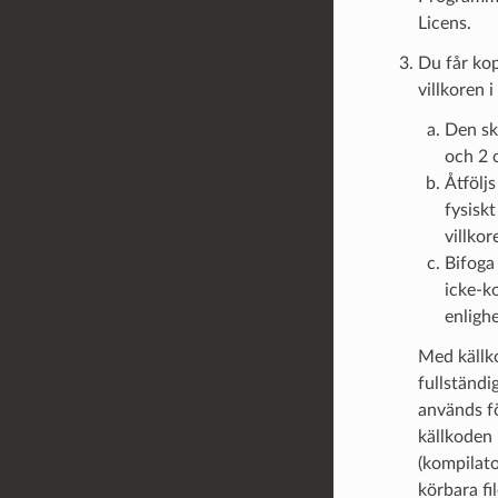
Licens.
Du får kop
villkoren 
Den sk
och 2 
Åtföljs
fysisk
villko
Bifoga
icke-k
enligh
Med källko
fullständi
används fö
källkoden 
(kompilato
körbara fi