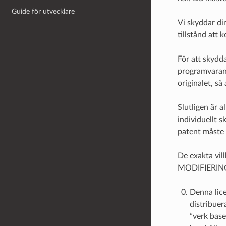
Guide för utvecklare
Vi skyddar din
tillstånd att 
För att skydda
programvaran.
originalet, s
Slutligen är a
individuellt s
patent måste l
De exakta vi
MODIFIERIN
Denna lice
distribuer
”verk base