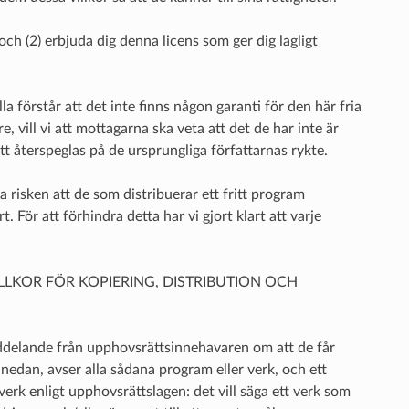
och (2) erbjuda dig denna licens som ger dig lagligt
lla förstår att det inte finns någon garanti för den här fria
ill vi att mottagarna ska veta att det de har inte är
t återspeglas på de ursprungliga författarnas rykte.
a risken att de som distribuerar ett fritt program
. För att förhindra detta har vi gjort klart att varje
dan. VILLKOR FÖR KOPIERING, DISTRIBUTION OCH
meddelande från upphovsrättsinnehavaren om att de får
 nedan, avser alla sådana program eller verk, och ett
erk enligt upphovsrättslagen: det vill säga ett verk som