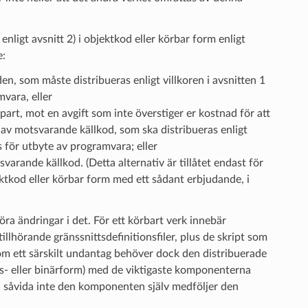
nligt avsnitt 2) i objektkod eller körbar form enligt
e:
n, som måste distribueras enligt villkoren i avsnitten 1
vara, eller
je part, mot en avgift som inte överstiger er kostnad för att
a av motsvarande källkod, som ska distribueras enligt
 för utbyte av programvara; eller
arande källkod. (Detta alternativ är tillåtet endast för
ktkod eller körbar form med ett sådant erbjudande, i
ra ändringar i det. För ett körbart verk innebär
 tillhörande gränssnittsdefinitionsfiler, plus de skript som
Som ett särskilt undantag behöver dock den distribuerade
ds- eller binärform) med de viktigaste komponenterna
å, såvida inte den komponenten själv medföljer den