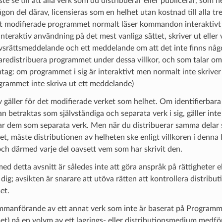
e se till att alla verk som du distribuerar eller publicerar, som h
ågon del därav, licensieras som en helhet utan kostnad till alla tre
 modifierade programmet normalt läser kommandon interaktivt när 
nteraktiv användning på det mest vanliga sättet, skriver ut eller
srättsmeddelande och ett meddelande om att det inte finns någon 
daredistribuera programmet under dessa villkor, och som talar om
tag: om programmet i sig är interaktivt men normalt inte skriver
grammet inte skriva ut ett meddelande)
 gäller för det modifierade verket som helhet. Om identifierbara
an betraktas som självständiga och separata verk i sig, gäller inte
ar dem som separata verk. Men när du distribuerar samma delar s
, måste distributionen av helheten ske enligt villkoren i denna li
ch därmed varje del oavsett vem som har skrivit den.
ed detta avsnitt är således inte att göra anspråk på rättigheter ell
v dig; avsikten är snarare att utöva rätten att kontrollera distribu
et.
mmanförande av ett annat verk som inte är baserat på Programm
) på en volym av ett lagrings- eller distributionsmedium medför