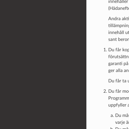
innehåller
(Hädanefte
Andra akti
tillämpni
innehåll 
sant bero
Du får kop
förutsättn
garanti på
ger alla 
Du får ta 
Du får mod
Programmet
uppfyller a
Du mås
varje ä