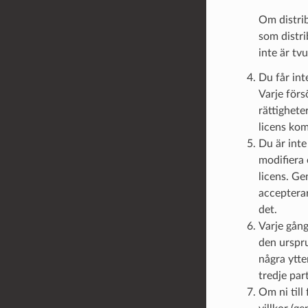
Om distrib
som distri
inte är tv
Du får int
Varje förs
rättighete
licens kom
Du är inte
modifiera 
licens. Ge
accepterar
det.
Varje gång
den urspru
några ytte
tredje part
Om ni till