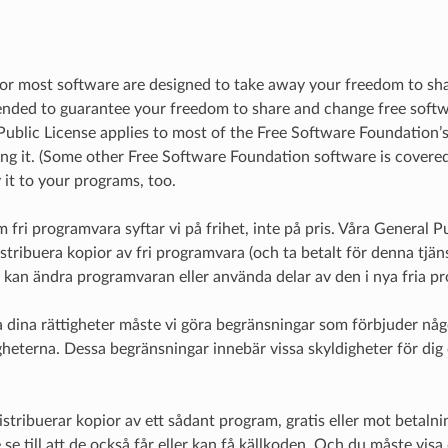
for most software are designed to take away your freedom to sh
tended to guarantee your freedom to share and change free softwar
Public License applies to most of the Free Software Foundation
ng it. (Some other Free Software Foundation software is covered
 it to your programs, too.
m fri programvara syftar vi på frihet, inte på pris. Våra General P
istribuera kopior av fri programvara (och ta betalt för denna tjänst
u kan ändra programvaran eller använda delar av den i nya fria pr
 dina rättigheter måste vi göra begränsningar som förbjuder någon
igheterna. Dessa begränsningar innebär vissa skyldigheter för di
istribuerar kopior av ett sådant program, gratis eller mot betaln
se till att de också får eller kan få källkoden. Och du måste visa d